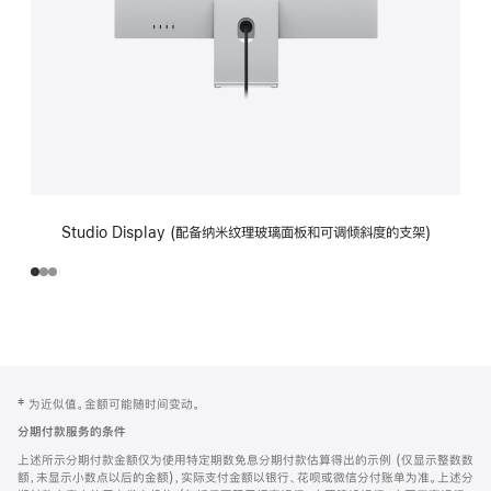
Studio Display (配备纳米纹理玻璃面板和可调倾斜度的支架)
网
脚
‡ 为近似值。金额可能随时间变动。
注
页
分期付款服务的条件
页
上述所示分期付款金额仅为使用特定期数免息分期付款估算得出的示例 (仅显示整数数
脚
额，未显示小数点以后的金额)，实际支付金额以银行、花呗或微信分付账单为准。上述分