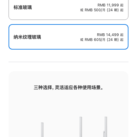
RMB 11,999
起
标准玻璃
或 RMB 500/月 (24 期) 起
RMB 14,499
起
纳米纹理玻璃
或 RMB 605/月 (24 期) 起
三种选择，灵活适应各种使用场景。
标