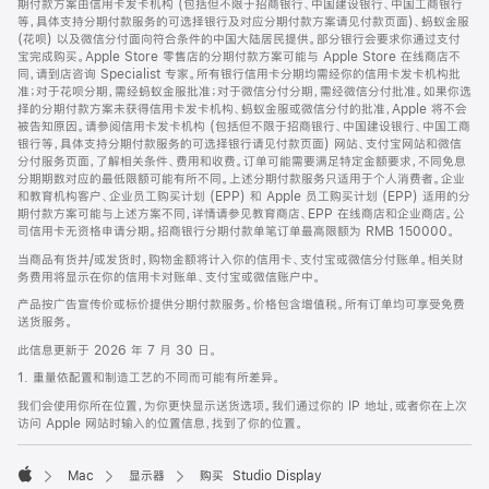
期付款方案由信用卡发卡机构 (包括但不限于招商银行、中国建设银行、中国工商银行
等，具体支持分期付款服务的可选择银行及对应分期付款方案请见付款页面)、蚂蚁金服
(花呗) 以及微信分付面向符合条件的中国大陆居民提供。部分银行会要求你通过支付
宝完成购买。Apple Store 零售店的分期付款方案可能与 Apple Store 在线商店不
同，请到店咨询 Specialist 专家。所有银行信用卡分期均需经你的信用卡发卡机构批
准；对于花呗分期，需经蚂蚁金服批准；对于微信分付分期，需经微信分付批准。如果你选
择的分期付款方案未获得信用卡发卡机构、蚂蚁金服或微信分付的批准，Apple 将不会
被告知原因。请参阅信用卡发卡机构 (包括但不限于招商银行、中国建设银行、中国工商
银行等，具体支持分期付款服务的可选择银行请见付款页面) 网站、支付宝网站和微信
分付服务页面，了解相关条件、费用和收费。订单可能需要满足特定金额要求，不同免息
分期期数对应的最低限额可能有所不同。上述分期付款服务只适用于个人消费者。企业
和教育机构客户、企业员工购买计划 (EPP) 和 Apple 员工购买计划 (EPP) 适用的分
期付款方案可能与上述方案不同，详情请参见教育商店、EPP 在线商店和企业商店。公
司信用卡无资格申请分期。招商银行分期付款单笔订单最高限额为 RMB 150000。
当商品有货并/或发货时，购物金额将计入你的信用卡、支付宝或微信分付账单。相关财
务费用将显示在你的信用卡对账单、支付宝或微信账户中。
产品按广告宣传价或标价提供分期付款服务。价格包含增值税。所有订单均可享受免费
送货服务。
此信息更新于 2026 年 7 月 30 日。
1. 重量依配置和制造工艺的不同而可能有所差异。
我们会使用你所在位置，为你更快显示送货选项。我们通过你的 IP 地址，或者你在上次
访问 Apple 网站时输入的位置信息，找到了你的位置。
Mac
显示器
购买 Studio Display