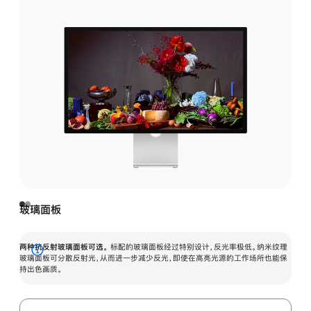
玻璃面板
两种抗反射玻璃面板可选。
标配的玻璃面板经过特别设计，反光率极低。纳米纹理
展
玻璃面板可分散反射光，从而进一步减少反光，即使在高亮光源的工作场所也能保
持出色画质。
开