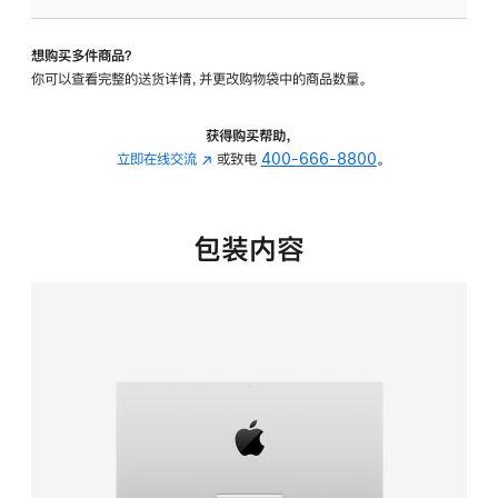
板
-
想购买多件商品？
可
你可以查看完整的送货详情，并更改购物袋中的商品数量。
调
倾
斜
获得购买帮助，
度
立即在线交流
(在
或致电
400-666-8800
。
的
新
支
窗
架
口
包装内容
的
中
分
打
期
开)
付
款
选
项)