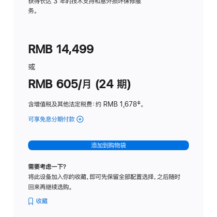
务
获得长达 3 年的技术支持和意外损坏保修服
务。
计
划
(适
RMB 14,499
用
于
或
Studio
RMB 605/月 (24 期)
Display
含增值税及其他法定税费
：约 RMB 1,678
脚
‡。
注
可享免息分期付款
(Studio
Display
-
添加到购物袋
纳
米
需要考虑一下？
纹
将此设备加入你的收藏，即可先保留全部配置选择，之后随时
理
回来再继续选购。
玻
璃
收藏
面