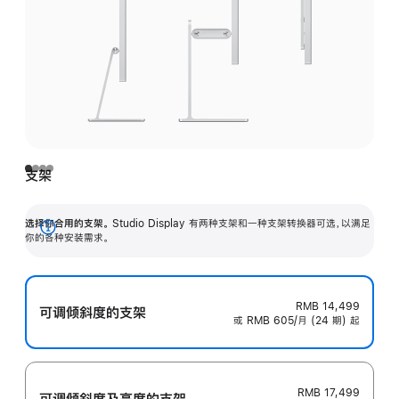
支架
选择你合用的支架。
Studio Display 有两种支架和一种支架转换器可选，以满足
展
你的各种安装需求。
开
RMB 14,499
可调倾斜度的支架
或 RMB 605/月 (24 期) 起
RMB 17,499
可调倾斜度及高‍度的支‍架