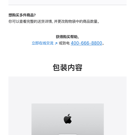
板
-
想购买多件商品？
可
你可以查看完整的送货详情，并更改购物袋中的商品数量。
调
倾
斜
获得购买帮助，
度
立即在线交流
(在
或致电
400-666-8800
。
的
新
支
窗
架
口
包装内容
的
中
分
打
期
开)
付
款
选
项)