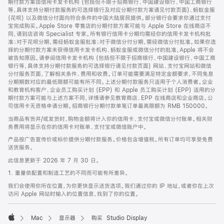
期付款方案由信用卡发卡机构 (包括但不限于招商银行、中国建设银行、中国工商银行
等，具体支持分期付款服务的可选择银行及对应分期付款方案请见付款页面)、蚂蚁金服
(花呗) 以及微信分付面向符合条件的中国大陆居民提供。部分银行会要求你通过支付
宝完成购买。Apple Store 零售店的分期付款方案可能与 Apple Store 在线商店不
同，请到店咨询 Specialist 专家。所有银行信用卡分期均需经你的信用卡发卡机构批
准；对于花呗分期，需经蚂蚁金服批准；对于微信分付分期，需经微信分付批准。如果你选
择的分期付款方案未获得信用卡发卡机构、蚂蚁金服或微信分付的批准，Apple 将不会
被告知原因。请参阅信用卡发卡机构 (包括但不限于招商银行、中国建设银行、中国工商
银行等，具体支持分期付款服务的可选择银行请见付款页面) 网站、支付宝网站和微信
分付服务页面，了解相关条件、费用和收费。订单可能需要满足特定金额要求，不同免息
分期期数对应的最低限额可能有所不同。上述分期付款服务只适用于个人消费者。企业
和教育机构客户、企业员工购买计划 (EPP) 和 Apple 员工购买计划 (EPP) 适用的分
期付款方案可能与上述方案不同，详情请参见教育商店、EPP 在线商店和企业商店。公
司信用卡无资格申请分期。招商银行分期付款单笔订单最高限额为 RMB 150000。
当商品有货并/或发货时，购物金额将计入你的信用卡、支付宝或微信分付账单。相关财
务费用将显示在你的信用卡对账单、支付宝或微信账户中。
产品按广告宣传价或标价提供分期付款服务。价格包含增值税。所有订单均可享受免费
送货服务。
此信息更新于 2026 年 7 月 30 日。
1. 重量依配置和制造工艺的不同而可能有所差异。
我们会使用你所在位置，为你更快显示送货选项。我们通过你的 IP 地址，或者你在上次
访问 Apple 网站时输入的位置信息，找到了你的位置。
Mac
显示器
购买 Studio Display