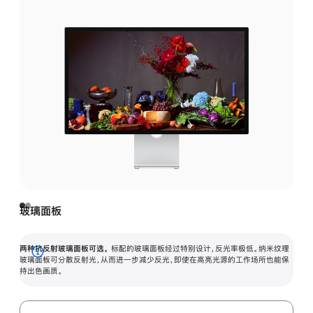
玻璃面板
两种抗反射玻璃面板可选。
标配的玻璃面板经过特别设计，反光率极低。纳米纹理
展
玻璃面板可分散反射光，从而进一步减少反光，即使在高亮光源的工作场所也能保
持出色画质。
开