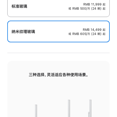
RMB 11,999
起
标准玻璃
或 RMB 500/月 (24 期) 起
RMB 14,499
起
纳米纹理玻璃
或 RMB 605/月 (24 期) 起
三种选择，灵活适应各种使用场景。
标