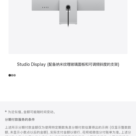
Studio Display (配备纳米纹理玻璃面板和可调倾斜度的支架)
网
脚
‡ 为近似值。金额可能随时间变动。
注
页
分期付款服务的条件
页
上述所示分期付款金额仅为使用特定期数免息分期付款估算得出的示例 (仅显示整数数
脚
额，未显示小数点以后的金额)，实际支付金额以银行、花呗或微信分付账单为准。上述分