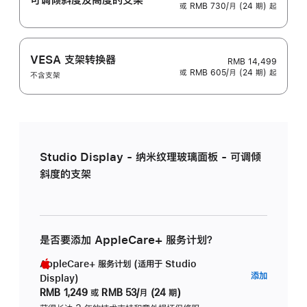
或 RMB 730/月 (24 期) 起
VESA 支架转换器
RMB 14,499
或 RMB 605/月 (24 期) 起
不含支架
Studio Display - 纳米纹理玻璃面板 - 可调倾
斜度的支架
是否要添加 AppleCare+ 服务计划？
AppleCare+ 服务计划 (适用于 Studio
AppleC
添加
Display)
服
RMB 1,249
或
RMB 53/月 (24 期)