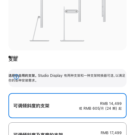
支架
选择你合用的支架。
Studio Display 有两种支架和一种支架转换器可选，以满足
展
你的各种安装需求。
开
RMB 14,499
可调倾斜度的支架
或 RMB 605/月 (24 期) 起
RMB 17,499
可调倾斜度及高‍度的支‍架