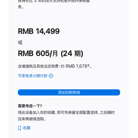
务
获得长达 3 年的技术支持和意外损坏保修服
务。
计
划
(适
RMB 14,499
用
于
或
Studio
RMB 605/月 (24 期)
Display
含增值税及其他法定税费
：约 RMB 1,678
脚
‡。
注
可享免息分期付款
(Studio
Display
-
添加到购物袋
纳
米
需要考虑一下？
纹
将此设备加入你的收藏，即可先保留全部配置选择，之后随时
理
回来再继续选购。
玻
璃
收藏
面