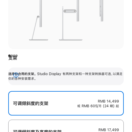
支架
选择你合用的支架。
Studio Display 有两种支架和一种支架转换器可选，以满足
展
你的各种安装需求。
开
RMB 14,499
可调倾斜度的支架
或 RMB 605/月 (24 期) 起
RMB 17,499
可调倾斜度及高‍度的支‍架