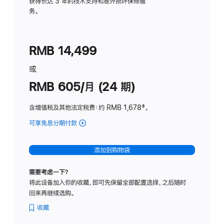
务
获得长达 3 年的技术支持和意外损坏保修服
务。
计
划
(适
RMB 14,499
用
于
或
Studio
RMB 605/月 (24 期)
Display
含增值税及其他法定税费
：约 RMB 1,678
脚
‡。
注
可享免息分期付款
(Studio
Display
-
添加到购物袋
纳
米
需要考虑一下？
纹
将此设备加入你的收藏，即可先保留全部配置选择，之后随时
理
回来再继续选购。
玻
璃
收藏
面