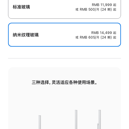
RMB 11,999
起
标准玻璃
或 RMB 500/月 (24 期) 起
RMB 14,499
起
纳米纹理玻璃
或 RMB 605/月 (24 期) 起
三种选择，灵活适应各种使用场景。
标