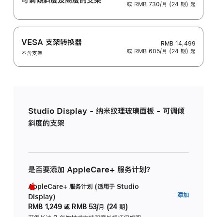
或 RMB 730/月 (24 期) 起
VESA 支架转换器
RMB 14,499
或 RMB 605/月 (24 期) 起
不含支架
Studio Display - 纳米纹理玻璃面板 - 可调倾
斜度的支架
是否要添加 AppleCare+ 服务计划？
AppleCare+ 服务计划 (适用于 Studio
AppleC
添加
Display)
服
RMB 1,249
或
RMB 53/月 (24 期)