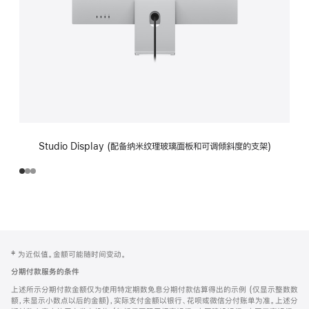
Studio Display (配备纳米纹理玻璃面板和可调倾斜度的支架)
网
脚
‡ 为近似值。金额可能随时间变动。
注
页
分期付款服务的条件
页
上述所示分期付款金额仅为使用特定期数免息分期付款估算得出的示例 (仅显示整数数
脚
额，未显示小数点以后的金额)，实际支付金额以银行、花呗或微信分付账单为准。上述分