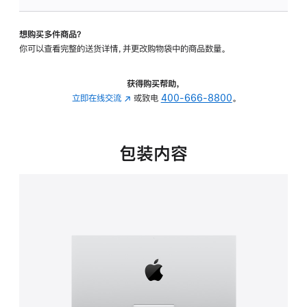
板
-
想购买多件商品？
可
你可以查看完整的送货详情，并更改购物袋中的商品数量。
调
倾
斜
获得购买帮助，
度
立即在线交流
(在
或致电
400-666-8800
。
的
新
支
窗
架
口
包装内容
的
中
分
打
期
开)
付
款
选
项)