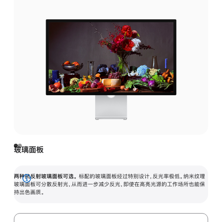
玻璃面板
两种抗反射玻璃面板可选。
标配的玻璃面板经过特别设计，反光率极低。纳米纹理
展
玻璃面板可分散反射光，从而进一步减少反光，即使在高亮光源的工作场所也能保
持出色画质。
开