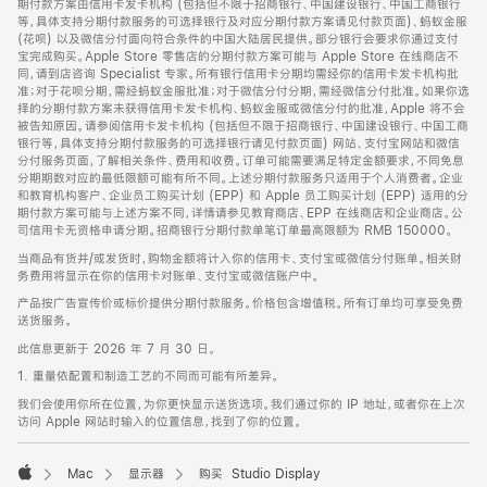
期付款方案由信用卡发卡机构 (包括但不限于招商银行、中国建设银行、中国工商银行
等，具体支持分期付款服务的可选择银行及对应分期付款方案请见付款页面)、蚂蚁金服
(花呗) 以及微信分付面向符合条件的中国大陆居民提供。部分银行会要求你通过支付
宝完成购买。Apple Store 零售店的分期付款方案可能与 Apple Store 在线商店不
同，请到店咨询 Specialist 专家。所有银行信用卡分期均需经你的信用卡发卡机构批
准；对于花呗分期，需经蚂蚁金服批准；对于微信分付分期，需经微信分付批准。如果你选
择的分期付款方案未获得信用卡发卡机构、蚂蚁金服或微信分付的批准，Apple 将不会
被告知原因。请参阅信用卡发卡机构 (包括但不限于招商银行、中国建设银行、中国工商
银行等，具体支持分期付款服务的可选择银行请见付款页面) 网站、支付宝网站和微信
分付服务页面，了解相关条件、费用和收费。订单可能需要满足特定金额要求，不同免息
分期期数对应的最低限额可能有所不同。上述分期付款服务只适用于个人消费者。企业
和教育机构客户、企业员工购买计划 (EPP) 和 Apple 员工购买计划 (EPP) 适用的分
期付款方案可能与上述方案不同，详情请参见教育商店、EPP 在线商店和企业商店。公
司信用卡无资格申请分期。招商银行分期付款单笔订单最高限额为 RMB 150000。
当商品有货并/或发货时，购物金额将计入你的信用卡、支付宝或微信分付账单。相关财
务费用将显示在你的信用卡对账单、支付宝或微信账户中。
产品按广告宣传价或标价提供分期付款服务。价格包含增值税。所有订单均可享受免费
送货服务。
此信息更新于 2026 年 7 月 30 日。
1. 重量依配置和制造工艺的不同而可能有所差异。
我们会使用你所在位置，为你更快显示送货选项。我们通过你的 IP 地址，或者你在上次
访问 Apple 网站时输入的位置信息，找到了你的位置。
Mac
显示器
购买 Studio Display