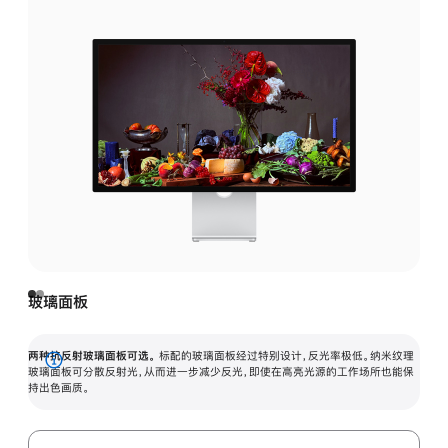
玻璃面板
两种抗反射玻璃面板可选。
标配的玻璃面板经过特别设计，反光率极低。纳米纹理
展
玻璃面板可分散反射光，从而进一步减少反光，即使在高亮光源的工作场所也能保
持出色画质。
开