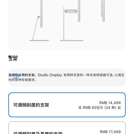
支架
选择你合用的支架。
Studio Display 有两种支架和一种支架转换器可选，以满足
展
你的各种安装需求。
开
RMB 14,499
可调倾斜度的支架
或 RMB 605/月 (24 期) 起
RMB 17,499
可调倾斜度及高‍度的支‍架