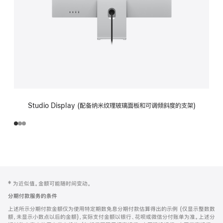
Studio Display (配备纳米纹理玻璃面板和可调倾斜度的支架)
网
脚
‡ 为近似值。金额可能随时间变动。
注
页
分期付款服务的条件
页
上述所示分期付款金额仅为使用特定期数免息分期付款估算得出的示例 (仅显示整数数
脚
额，未显示小数点以后的金额)，实际支付金额以银行、花呗或微信分付账单为准。上述分