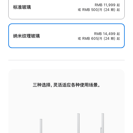
RMB 11,999
起
标准玻璃
或 RMB 500/月 (24 期) 起
RMB 14,499
起
纳米纹理玻璃
或 RMB 605/月 (24 期) 起
三种选择，灵活适应各种使用场景。
标