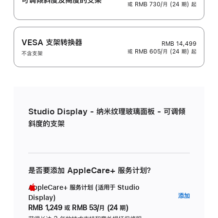
或 RMB 730/月 (24 期) 起
VESA 支架转换器
RMB 14,499
或 RMB 605/月 (24 期) 起
不含支架
Studio Display - 纳米纹理玻璃面板 - 可调倾
斜度的支架
是否要添加 AppleCare+ 服务计划？
AppleCare+ 服务计划 (适用于 Studio
AppleC
添加
Display)
服
RMB 1,249
或
RMB 53/月 (24 期)