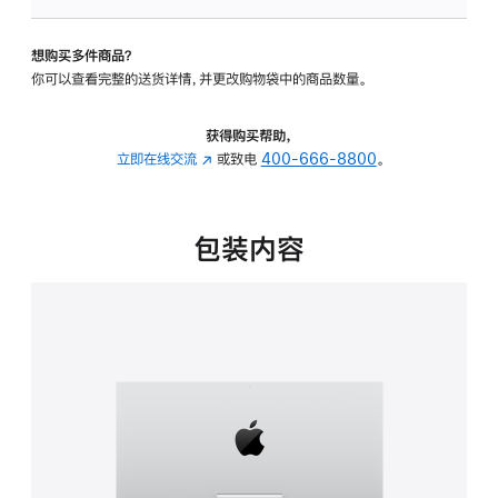
板
-
想购买多件商品？
可
你可以查看完整的送货详情，并更改购物袋中的商品数量。
调
倾
斜
获得购买帮助，
度
立即在线交流
(在
或致电
400-666-8800
。
的
新
支
窗
架
口
包装内容
的
中
分
打
期
开)
付
款
选
项)