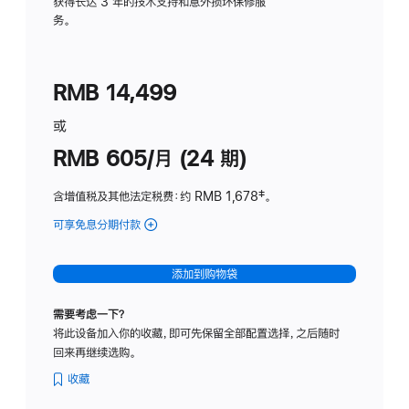
务
获得长达 3 年的技术支持和意外损坏保修服
务。
计
划
(适
RMB 14,499
用
于
或
Studio
RMB 605/月 (24 期)
Display
含增值税及其他法定税费
：约 RMB 1,678
脚
‡。
注
可享免息分期付款
(Studio
Display
-
添加到购物袋
纳
米
需要考虑一下？
纹
将此设备加入你的收藏，即可先保留全部配置选择，之后随时
理
回来再继续选购。
玻
璃
收藏
面