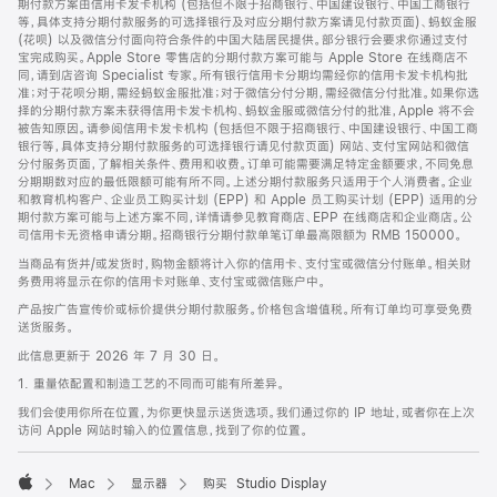
期付款方案由信用卡发卡机构 (包括但不限于招商银行、中国建设银行、中国工商银行
等，具体支持分期付款服务的可选择银行及对应分期付款方案请见付款页面)、蚂蚁金服
(花呗) 以及微信分付面向符合条件的中国大陆居民提供。部分银行会要求你通过支付
宝完成购买。Apple Store 零售店的分期付款方案可能与 Apple Store 在线商店不
同，请到店咨询 Specialist 专家。所有银行信用卡分期均需经你的信用卡发卡机构批
准；对于花呗分期，需经蚂蚁金服批准；对于微信分付分期，需经微信分付批准。如果你选
择的分期付款方案未获得信用卡发卡机构、蚂蚁金服或微信分付的批准，Apple 将不会
被告知原因。请参阅信用卡发卡机构 (包括但不限于招商银行、中国建设银行、中国工商
银行等，具体支持分期付款服务的可选择银行请见付款页面) 网站、支付宝网站和微信
分付服务页面，了解相关条件、费用和收费。订单可能需要满足特定金额要求，不同免息
分期期数对应的最低限额可能有所不同。上述分期付款服务只适用于个人消费者。企业
和教育机构客户、企业员工购买计划 (EPP) 和 Apple 员工购买计划 (EPP) 适用的分
期付款方案可能与上述方案不同，详情请参见教育商店、EPP 在线商店和企业商店。公
司信用卡无资格申请分期。招商银行分期付款单笔订单最高限额为 RMB 150000。
当商品有货并/或发货时，购物金额将计入你的信用卡、支付宝或微信分付账单。相关财
务费用将显示在你的信用卡对账单、支付宝或微信账户中。
产品按广告宣传价或标价提供分期付款服务。价格包含增值税。所有订单均可享受免费
送货服务。
此信息更新于 2026 年 7 月 30 日。
1. 重量依配置和制造工艺的不同而可能有所差异。
我们会使用你所在位置，为你更快显示送货选项。我们通过你的 IP 地址，或者你在上次
访问 Apple 网站时输入的位置信息，找到了你的位置。
Mac
显示器
购买 Studio Display