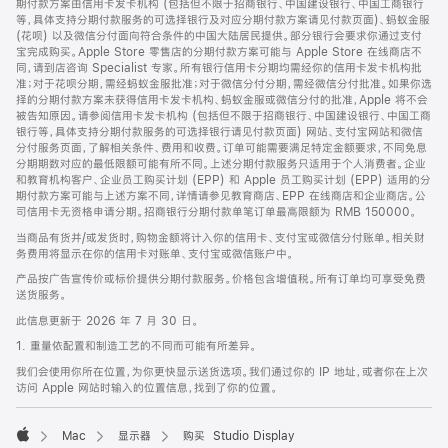
期付款方案由信用卡发卡机构 (包括但不限于招商银行、中国建设银行、中国工商银行
等，具体支持分期付款服务的可选择银行及对应分期付款方案请见付款页面)、蚂蚁金服
(花呗) 以及微信分付面向符合条件的中国大陆居民提供。部分银行会要求你通过支付
宝完成购买。Apple Store 零售店的分期付款方案可能与 Apple Store 在线商店不
同，请到店咨询 Specialist 专家。所有银行信用卡分期均需经你的信用卡发卡机构批
准；对于花呗分期，需经蚂蚁金服批准；对于微信分付分期，需经微信分付批准。如果你选
择的分期付款方案未获得信用卡发卡机构、蚂蚁金服或微信分付的批准，Apple 将不会
被告知原因。请参阅信用卡发卡机构 (包括但不限于招商银行、中国建设银行、中国工商
银行等，具体支持分期付款服务的可选择银行请见付款页面) 网站、支付宝网站和微信
分付服务页面，了解相关条件、费用和收费。订单可能需要满足特定金额要求，不同免息
分期期数对应的最低限额可能有所不同。上述分期付款服务只适用于个人消费者。企业
和教育机构客户、企业员工购买计划 (EPP) 和 Apple 员工购买计划 (EPP) 适用的分
期付款方案可能与上述方案不同，详情请参见教育商店、EPP 在线商店和企业商店。公
司信用卡无资格申请分期。招商银行分期付款单笔订单最高限额为 RMB 150000。
当商品有货并/或发货时，购物金额将计入你的信用卡、支付宝或微信分付账单。相关财
务费用将显示在你的信用卡对账单、支付宝或微信账户中。
产品按广告宣传价或标价提供分期付款服务。价格包含增值税。所有订单均可享受免费
送货服务。
此信息更新于 2026 年 7 月 30 日。
1. 重量依配置和制造工艺的不同而可能有所差异。
我们会使用你所在位置，为你更快显示送货选项。我们通过你的 IP 地址，或者你在上次
访问 Apple 网站时输入的位置信息，找到了你的位置。
Mac
显示器
购买 Studio Display