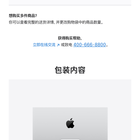
板
-
想购买多件商品？
可
你可以查看完整的送货详情，并更改购物袋中的商品数量。
调
倾
斜
获得购买帮助，
度
立即在线交流
(在
或致电
400-666-8800
。
的
新
支
窗
架
口
包装内容
的
中
分
打
期
开)
付
款
选
项)