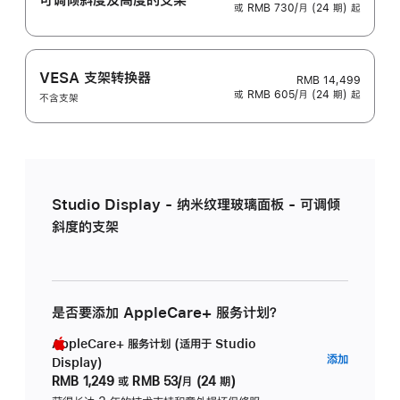
或 RMB 730/月 (24 期) 起
VESA 支架转换器
RMB 14,499
或 RMB 605/月 (24 期) 起
不含支架
Studio Display - 纳米纹理玻璃面板 - 可调倾
斜度的支架
是否要添加 AppleCare+ 服务计划？
AppleCare+ 服务计划 (适用于 Studio
AppleC
添加
Display)
服
RMB 1,249
或
RMB 53/月 (24 期)