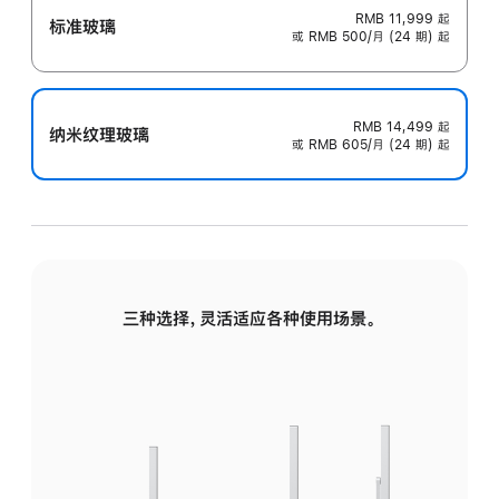
RMB 11,999
起
标准玻璃
或 RMB 500/月 (24 期) 起
RMB 14,499
起
纳米纹理玻璃
或 RMB 605/月 (24 期) 起
三种选择，灵活适应各种使用场景。
标