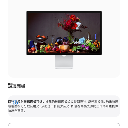
玻璃面板
两种抗反射玻璃面板可选。
标配的玻璃面板经过特别设计，反光率极低。纳米纹理
展
玻璃面板可分散反射光，从而进一步减少反光，即使在高亮光源的工作场所也能保
持出色画质。
开