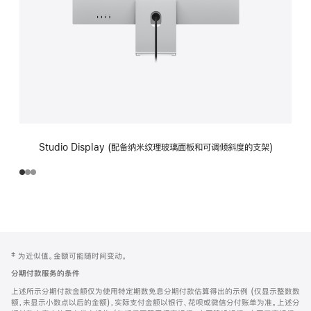
Studio Display (配备纳米纹理玻璃面板和可调倾斜度的支架)
网
脚
‡ 为近似值。金额可能随时间变动。
注
页
分期付款服务的条件
页
上述所示分期付款金额仅为使用特定期数免息分期付款估算得出的示例 (仅显示整数数
脚
额，未显示小数点以后的金额)，实际支付金额以银行、花呗或微信分付账单为准。上述分