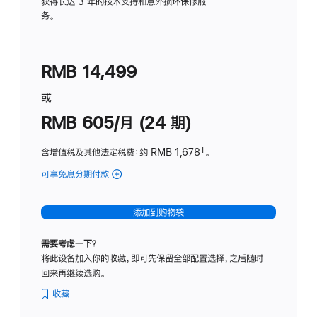
务
获得长达 3 年的技术支持和意外损坏保修服
务。
计
划
(适
RMB 14,499
用
于
或
Studio
RMB 605/月 (24 期)
Display
含增值税及其他法定税费
：约 RMB 1,678
脚
‡。
注
可享免息分期付款
(Studio
Display
-
添加到购物袋
纳
米
需要考虑一下？
纹
将此设备加入你的收藏，即可先保留全部配置选择，之后随时
理
回来再继续选购。
玻
璃
收藏
面