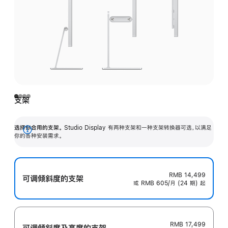
支架
选择你合用的支架。
Studio Display 有两种支架和一种支架转换器可选，以满足
展
你的各种安装需求。
开
RMB 14,499
可调倾斜度的支架
或 RMB 605/月 (24 期) 起
RMB 17,499
可调倾斜度及高‍度的支‍架