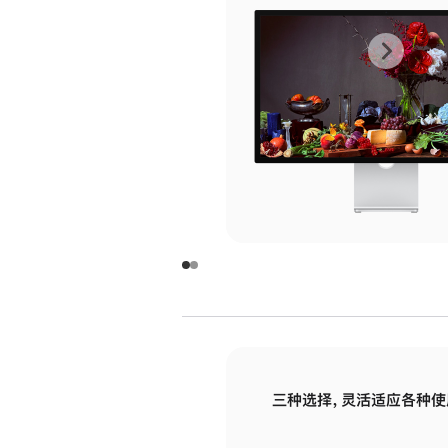
上
下
一
一
张
张
图
图
库
库
图
图
片
片
-
-
玻
玻
璃
璃
三种选择，灵活适应各种使
面
面
板
板