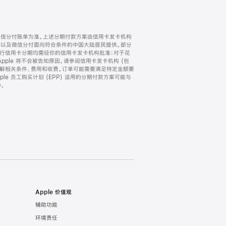
微信分付账单为准。上述分期付款方案由信用卡发卡机构
) 以及微信分付面向符合条件的中国大陆居民提供。部分
家。所有银行信用卡分期均需经你的信用卡发卡机构批准；对于花
ple 将不会被告知原因。请参阅信用卡发卡机构 (包
了解相关条件、费用和收费。订单可能需要满足特定金额要
e 员工购买计划 (EPP) 适用的分期付款方案可能与
。
Apple 价值观
辅助功能
环境责任