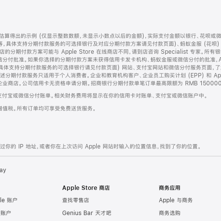
算得出的示例 (仅显示整数数额，未显示小数点以后的金额)，实际支付金额以银行、花呗或
等，具体支持分期付款服务的可选择银行及对应分期付款方案请见付款页面)、蚂蚁金服 (花呗
售店的分期付款方案可能与 Apple Store 在线商店不同，请到店咨询 Specialist 专
分付批准。如果你选择的分期付款方案未获得信用卡发卡机构、蚂蚁金服或微信分付的批准，Ap
具体支持分期付款服务的可选择银行请见付款页面) 网站、支付宝网站和微信分付服务页面，
期付款服务只适用于个人消费者。企业和教育机构客户、企业员工购买计划 (EPP) 和 Appl
企业商店。公司信用卡无资格申请分期。招商银行分期付款单笔订单最高限额为 RMB 150000
支付宝或微信分付账单。相关财务费用将显示在你的信用卡对账单、支付宝或微信账户中。
增值税。所有订单均可享受免费送货服务。
的 IP 地址，或者你在上次访问 Apple 网站时输入的位置信息，找到了你的位置。
ay
Apple Store 商店
商务应用
le 账户
查找零售店
Apple 与商务
e 账户
Genius Bar 天才吧
商务选购