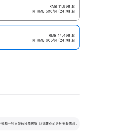
RMB 11,999
起
或 RMB 500/月 (24 期) 起
RMB 14,499
起
或 RMB 605/月 (24 期) 起
配可调倾斜度及高度的支架，额外增加 105
VESA 支架转换器
 有两种支架和一种支架转换器可选，以满足你的各种安装需求。
毫米的高度调节范围。
容的支架 (未随附)