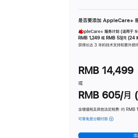
是否要添加 AppleCare+
AppleCare+ 服务计划 (适用于 Stu
RMB 1,249
或
RMB 53/月 (24 
获得长达 3 年的技术支持和意外损
RMB 14,499
或
RMB 605/月 (
含增值税及其他法定税费
：约 RMB 1
可享免息分期付款
(Studio
Display
-
添