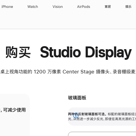
iPhone
Watch
Vision
AirPods
家居
娱乐
购买 Studio Display
桌上视角功能的 1200 万像素 Center Stage 摄像头、录音棚
玻璃面板
，可减少使用
纳米纹理玻璃面板可进一步减少反光，即使在
两种抗反射玻璃面板可选。
标配的玻璃面板经
。
有高亮光源的场所使用，也能保持出色画质。
展
光，从而进一步减少反光，即使在高亮光源的工
开