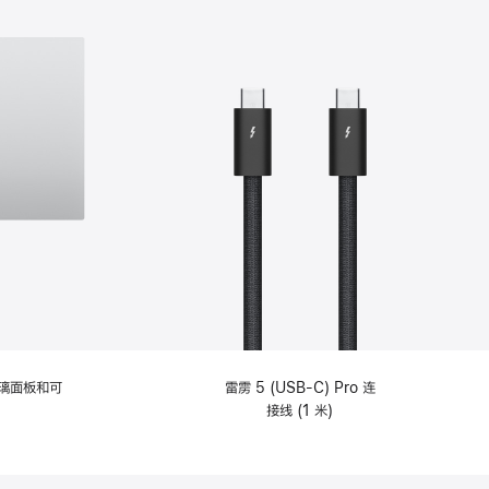
选
项)
理玻璃面板和可
雷雳 5 (USB-C) Pro 连
接线 (1 米)