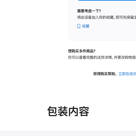
纳
米
需要考虑一下？
纹
将此设备加入你的收藏，即可先保留
理
玻
收藏
璃
面
板
想购买多件商品？
-
你可以查看完整的送货详情，并更改购物袋
可
调
倾
获得购买帮助，
立即在线
斜
度
的
支
架
包装内容
的
分
期
付
款