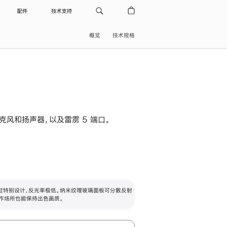
配件
技术支持
概览
技术规格
级麦克风和扬声器，以及雷雳 5 端口。
过特别设计，反光率极低。纳米纹理玻璃面板可分散反射
作场所也能保持出色画质。