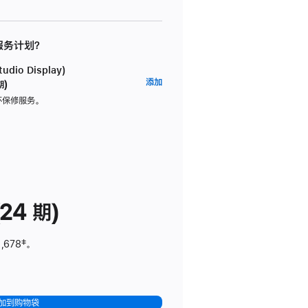
 服务计划？
dio Display)
AppleCare+
添加
期)
服
坏保修服务。
务
计
划
(适
用
于
24 期)
Studio
Display)
,678
脚
‡。
注
加到购物袋