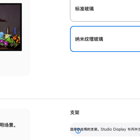
标准玻璃
纳米纹理玻璃
支架
用场景。
标配可调倾斜度的支架，提供 30 度的倾斜度
选
选择你合用的支架。
Studio Display
调节范围。
展