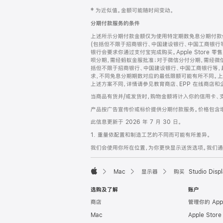
网
脚
‡ 为近似值。金额可能随时间变动。
注
页
分期付款服务的条件
页
上述所示分期付款金额仅为使用特定期数免息分期付款估
脚
(包括但不限于招商银行、中国建设银行、中国工商银行
银行会要求你通过支付宝完成购买。Apple Store 零
呗分期，需经蚂蚁金服批准；对于微信分付分期，需经微信
括但不限于招商银行、中国建设银行、中国工商银行等，
求，不同免息分期期数对应的最低限额可能有所不同。上述分
上述方案不同，详情请参见教育商店、EPP 在线商店和
当商品有货并/或发货时，购物金额将计入你的信用卡、
产品按广告宣传价或标价提供分期付款服务。价格包含
此信息更新于 2026 年 7 月 30 日。
1. 重量依配置和制造工艺的不同而可能有所差异。
我们会使用你所在位置，为你更快显示送货选项。我们通过你
Mac
显示器
购买 Studio Displ
Apple
选购及了解
账户
商店
管理你的 App
Mac
Apple Stor