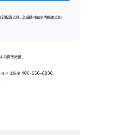
全部配置选择，之后随时回来再继续选购。
中的商品数量。
交流
(在
或致电
400-666-8800。
新
窗
口
中
打
开)