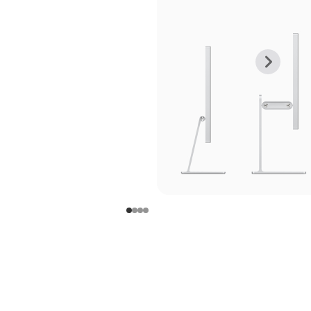
上
下
一
一
张
张
图
图
库
库
图
图
片
片
-
-
支
支
架
架