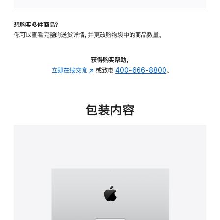
板
-
想购买多件商品？
可
你可以查看完整的送货详情，并更改购物袋中的商品数量。
调
倾
斜
获得购买帮助，
度
立即在线交流
(在
或致电
400-666-8800
。
的
新
支
窗
架
口
包装内容
的
中
分
打
期
开)
付
款
选
项)