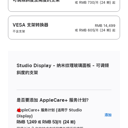
或 RMB 730/月 (24 期) 起
VESA 支架转换器
RMB 14,499
或 RMB 605/月 (24 期) 起
不含支架
Studio Display - 纳米纹理玻璃面板 - 可调倾
斜度的支架
是否要添加 AppleCare+ 服务计划？
AppleCare+ 服务计划 (适用于 Studio
AppleC
添加
Display)
服
RMB 1,249
或
RMB 53/月 (24 期)