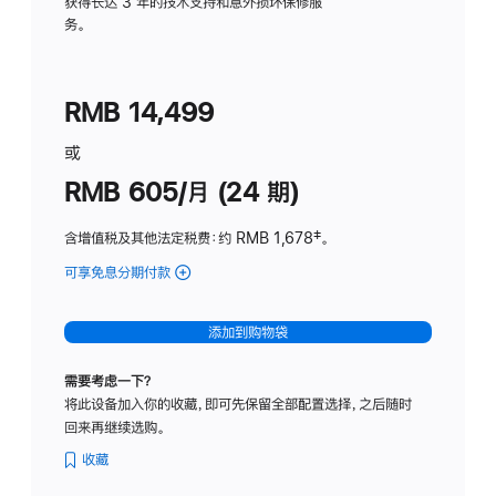
务
获得长达 3 年的技术支持和意外损坏保修服
务。
计
划
(适
RMB 14,499
用
于
或
Studio
RMB 605/月 (24 期)
Display
含增值税及其他法定税费
：约 RMB 1,678
脚
‡。
注
可享免息分期付款
(Studio
Display
-
添加到购物袋
纳
米
需要考虑一下？
纹
将此设备加入你的收藏，即可先保留全部配置选择，之后随时
理
回来再继续选购。
玻
璃
收藏
面