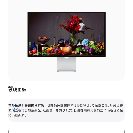
玻璃面板
两种抗反射玻璃面板可选。
标配的玻璃面板经过特别设计，反光率极低。纳米纹理
展
玻璃面板可分散反射光，从而进一步减少反光，即使在高亮光源的工作场所也能保
持出色画质。
开