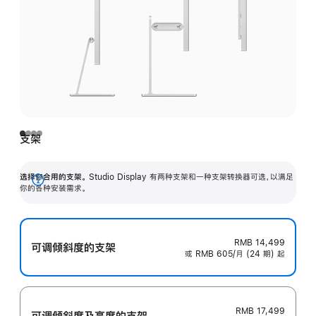
支架
选择你合用的支架。
Studio Display 有两种支架和一种支架转换器可选，以满足
展
你的各种安装需求。
开
RMB 14,499
可调倾斜度的支架
或 RMB 605/月 (24 期) 起
RMB 17,499
可调倾斜度及高‍度的支‍架