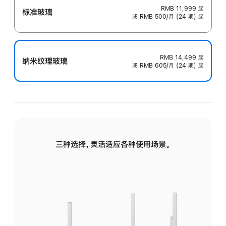
RMB 11,999
起
标准玻璃
或 RMB 500/月 (24 期) 起
RMB 14,499
起
纳米纹理玻璃
或 RMB 605/月 (24 期) 起
三种选择，灵活适应各种使用场景。
标