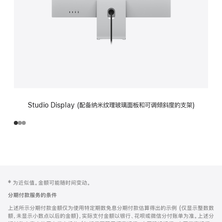
Studio Display (配备纳米纹理玻璃面板和可调倾斜度的支架)
网
脚
‡ 为近似值。金额可能随时间变动。
注
页
分期付款服务的条件
页
上述所示分期付款金额仅为使用特定期数免息分期付款估算得出的示例 (仅显示整数数
脚
额，未显示小数点以后的金额)，实际支付金额以银行、花呗或微信分付账单为准。上述分