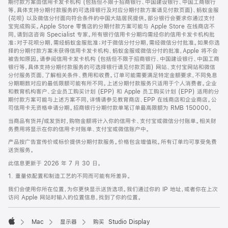
期付款方案由信用卡发卡机构 (包括但不限于招商银行、中国建设银行、中国工商银行
等，具体支持分期付款服务的可选择银行及对应分期付款方案请见付款页面)、蚂蚁金服
(花呗) 以及微信分付面向符合条件的中国大陆居民提供。部分银行会要求你通过支付
宝完成购买。Apple Store 零售店的分期付款方案可能与 Apple Store 在线商店不
同，请到店咨询 Specialist 专家。所有银行信用卡分期均需经你的信用卡发卡机构批
准；对于花呗分期，需经蚂蚁金服批准；对于微信分付分期，需经微信分付批准。如果你选
择的分期付款方案未获得信用卡发卡机构、蚂蚁金服或微信分付的批准，Apple 将不会
被告知原因。请参阅信用卡发卡机构 (包括但不限于招商银行、中国建设银行、中国工商
银行等，具体支持分期付款服务的可选择银行请见付款页面) 网站、支付宝网站和微信
分付服务页面，了解相关条件、费用和收费。订单可能需要满足特定金额要求，不同免息
分期期数对应的最低限额可能有所不同。上述分期付款服务只适用于个人消费者。企业
和教育机构客户、企业员工购买计划 (EPP) 和 Apple 员工购买计划 (EPP) 适用的分
期付款方案可能与上述方案不同，详情请参见教育商店、EPP 在线商店和企业商店。公
司信用卡无资格申请分期。招商银行分期付款单笔订单最高限额为 RMB 150000。
当商品有货并/或发货时，购物金额将计入你的信用卡、支付宝或微信分付账单。相关财
务费用将显示在你的信用卡对账单、支付宝或微信账户中。
产品按广告宣传价或标价提供分期付款服务。价格包含增值税。所有订单均可享受免费
送货服务。
此信息更新于 2026 年 7 月 30 日。
1. 重量依配置和制造工艺的不同而可能有所差异。
我们会使用你所在位置，为你更快显示送货选项。我们通过你的 IP 地址，或者你在上次
访问 Apple 网站时输入的位置信息，找到了你的位置。
Mac
显示器
购买 Studio Display