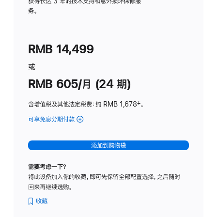
务
获得长达 3 年的技术支持和意外损坏保修服
务。
计
划
(适
RMB 14,499
用
于
或
Studio
RMB 605/月 (24 期)
Display
含增值税及其他法定税费
：约 RMB 1,678
脚
‡。
注
可享免息分期付款
(Studio
Display
-
添加到购物袋
纳
米
需要考虑一下？
纹
将此设备加入你的收藏，即可先保留全部配置选择，之后随时
理
回来再继续选购。
玻
璃
收藏
面