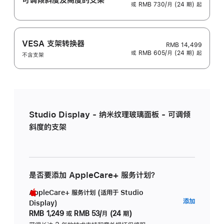
或 RMB 730/月 (24 期) 起
VESA 支架转换器
RMB 14,499
或 RMB 605/月 (24 期) 起
不含支架
Studio Display - 纳米纹理玻璃面板 - 可调倾
斜度的支架
是否要添加 AppleCare+ 服务计划？
AppleCare+ 服务计划 (适用于 Studio
AppleC
添加
Display)
服
RMB 1,249
或
RMB 53/月 (24 期)