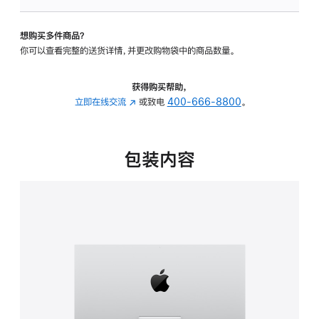
板
-
想购买多件商品？
可
你可以查看完整的送货详情，并更改购物袋中的商品数量。
调
倾
斜
获得购买帮助，
度
立即在线交流
(在
或致电
400-666-8800
。
的
新
支
窗
架
口
包装内容
的
中
分
打
期
开)
付
款
选
项)