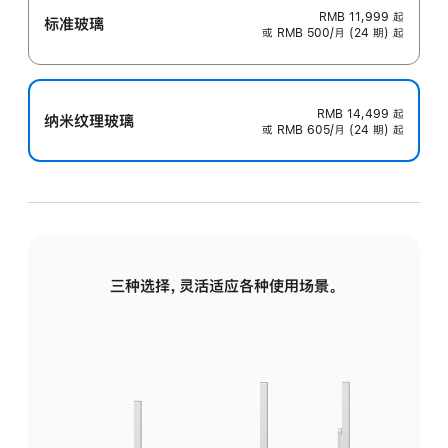
RMB 11,999
起
标准玻璃
或 RMB 500/月 (24 期) 起
RMB 14,499
起
纳米纹理玻璃
或 RMB 605/月 (24 期) 起
三种选择，灵活适应各种使用场景。
标