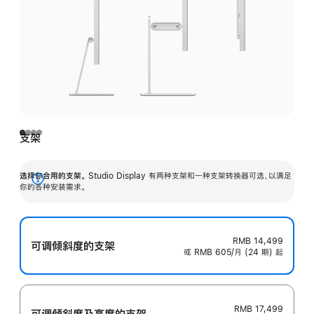
支架
选择你合用的支架。
Studio Display 有两种支架和一种支架转换器可选，以满足
展
你的各种安装需求。
开
RMB 14,499
可调倾斜度的支架
或 RMB 605/月 (24 期) 起
RMB 17,499
可调倾斜度及高‍度的支‍架