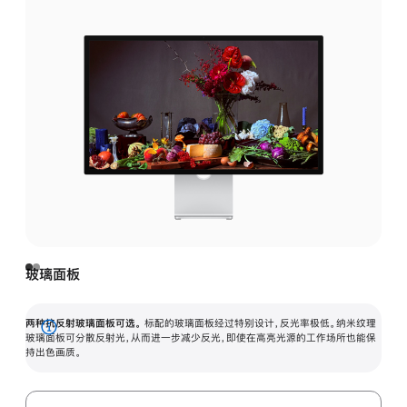
玻璃面板
两种抗反射玻璃面板可选。
标配的玻璃面板经过特别设计，反光率极低。纳米纹理
展
玻璃面板可分散反射光，从而进一步减少反光，即使在高亮光源的工作场所也能保
持出色画质。
开