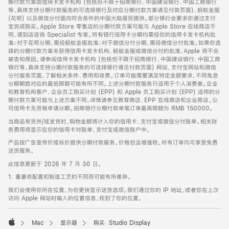
期付款方案由信用卡发卡机构 (包括但不限于招商银行、中国建设银行、中国工商银行
等，具体支持分期付款服务的可选择银行及对应分期付款方案请见付款页面)、蚂蚁金服
(花呗) 以及微信分付面向符合条件的中国大陆居民提供。部分银行会要求你通过支付
宝完成购买。Apple Store 零售店的分期付款方案可能与 Apple Store 在线商店不
同，请到店咨询 Specialist 专家。所有银行信用卡分期均需经你的信用卡发卡机构批
准；对于花呗分期，需经蚂蚁金服批准；对于微信分付分期，需经微信分付批准。如果你选
择的分期付款方案未获得信用卡发卡机构、蚂蚁金服或微信分付的批准，Apple 将不会
被告知原因。请参阅信用卡发卡机构 (包括但不限于招商银行、中国建设银行、中国工商
银行等，具体支持分期付款服务的可选择银行请见付款页面) 网站、支付宝网站和微信
分付服务页面，了解相关条件、费用和收费。订单可能需要满足特定金额要求，不同免息
分期期数对应的最低限额可能有所不同。上述分期付款服务只适用于个人消费者。企业
和教育机构客户、企业员工购买计划 (EPP) 和 Apple 员工购买计划 (EPP) 适用的分
期付款方案可能与上述方案不同，详情请参见教育商店、EPP 在线商店和企业商店。公
司信用卡无资格申请分期。招商银行分期付款单笔订单最高限额为 RMB 150000。
当商品有货并/或发货时，购物金额将计入你的信用卡、支付宝或微信分付账单。相关财
务费用将显示在你的信用卡对账单、支付宝或微信账户中。
产品按广告宣传价或标价提供分期付款服务。价格包含增值税。所有订单均可享受免费
送货服务。
此信息更新于 2026 年 7 月 30 日。
1. 重量依配置和制造工艺的不同而可能有所差异。
我们会使用你所在位置，为你更快显示送货选项。我们通过你的 IP 地址，或者你在上次
访问 Apple 网站时输入的位置信息，找到了你的位置。
Mac
显示器
购买 Studio Display