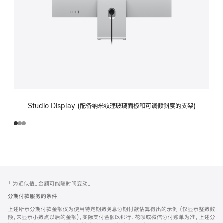
Studio Display (配备纳米纹理玻璃面板和可调倾斜度的支架)
网
脚
‡ 为近似值。金额可能随时间变动。
注
页
分期付款服务的条件
页
上述所示分期付款金额仅为使用特定期数免息分期付款估算得出的示例 (仅显示整数数
脚
额，未显示小数点以后的金额)，实际支付金额以银行、花呗或微信分付账单为准。上述分