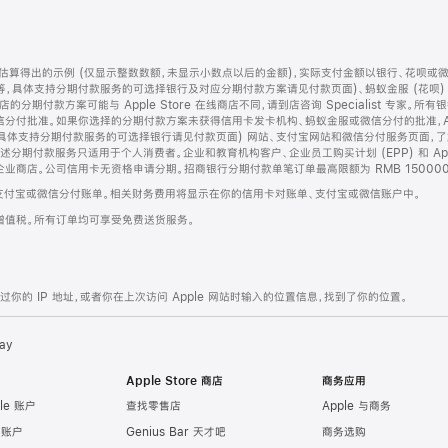
算得出的示例 (仅显示整数数额，未显示小数点以后的金额)，实际支付金额以银行、花呗或
等，具体支持分期付款服务的可选择银行及对应分期付款方案请见付款页面)、蚂蚁金服 (花呗
售店的分期付款方案可能与 Apple Store 在线商店不同，请到店咨询 Specialist 专
分付批准。如果你选择的分期付款方案未获得信用卡发卡机构、蚂蚁金服或微信分付的批准，Ap
具体支持分期付款服务的可选择银行请见付款页面) 网站、支付宝网站和微信分付服务页面，
期付款服务只适用于个人消费者。企业和教育机构客户、企业员工购买计划 (EPP) 和 Appl
企业商店。公司信用卡无资格申请分期。招商银行分期付款单笔订单最高限额为 RMB 150000
支付宝或微信分付账单。相关财务费用将显示在你的信用卡对账单、支付宝或微信账户中。
增值税。所有订单均可享受免费送货服务。
的 IP 地址，或者你在上次访问 Apple 网站时输入的位置信息，找到了你的位置。
ay
Apple Store 商店
商务应用
le 账户
查找零售店
Apple 与商务
e 账户
Genius Bar 天才吧
商务选购