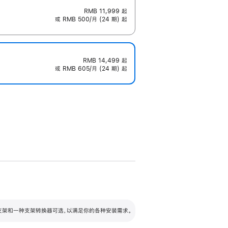
RMB 11,999
起
或 RMB 500/月 (24 期) 起
RMB 14,499
起
或 RMB 605/月 (24 期) 起
配可调倾斜度及高度的支架，额外增加 105
VESA 支架转换器
 有两种支架和一种支架转换器可选，以满足你的各种安装需求。
毫米的高度调节范围。
容的支架 (未随附)