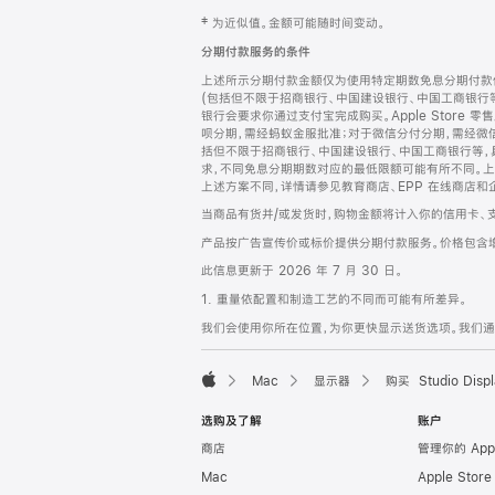
网
脚
‡ 为近似值。金额可能随时间变动。
注
页
分期付款服务的条件
页
上述所示分期付款金额仅为使用特定期数免息分期付款估
脚
(包括但不限于招商银行、中国建设银行、中国工商银行
银行会要求你通过支付宝完成购买。Apple Store 零
呗分期，需经蚂蚁金服批准；对于微信分付分期，需经微信
括但不限于招商银行、中国建设银行、中国工商银行等，
求，不同免息分期期数对应的最低限额可能有所不同。上述分
上述方案不同，详情请参见教育商店、EPP 在线商店和
当商品有货并/或发货时，购物金额将计入你的信用卡、
产品按广告宣传价或标价提供分期付款服务。价格包含
此信息更新于 2026 年 7 月 30 日。
1. 重量依配置和制造工艺的不同而可能有所差异。
我们会使用你所在位置，为你更快显示送货选项。我们通过你
Mac
显示器
购买 Studio Displ
Apple
选购及了解
账户
商店
管理你的 App
Mac
Apple Stor