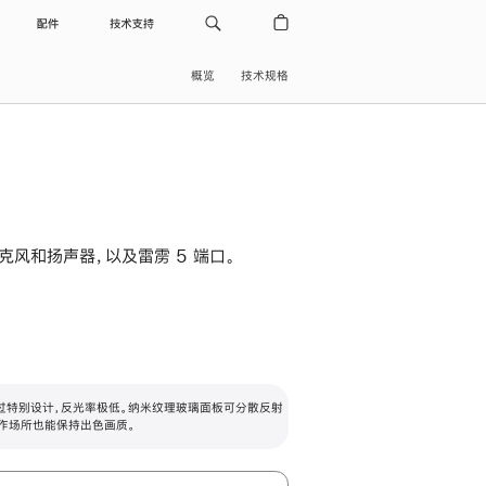
配件
技术支持
概览
技术规格
级麦克风和扬声器，以及雷雳 5 端口。
过特别设计，反光率极低。纳米纹理玻璃面板可分散反射
作场所也能保持出色画质。