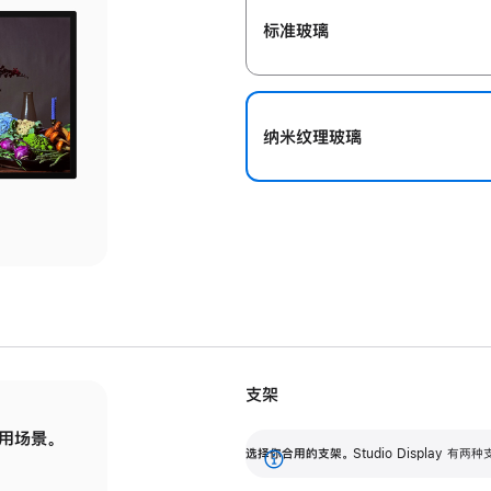
标准玻璃
纳米纹理玻璃
支架
用场景。
标配可调倾斜度的支架，提供 30 度的倾斜度
选
选择你合用的支架。
Studio Display
调节范围。
展