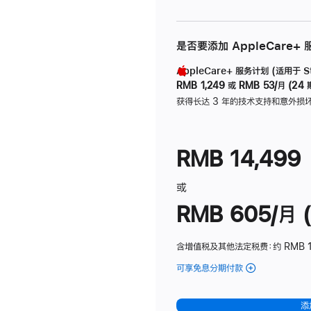
是否要添加 AppleCare+
AppleCare+ 服务计划 (适用于 Stu
RMB 1,249
或
RMB 53/月 (24 
获得长达 3 年的技术支持和意外损
RMB 14,499
或
RMB 605/月 (
含增值税及其他法定税费
：约 RMB 1
可享免息分期付款
(Studio
Display
-
添