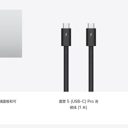
选
项)
理玻璃面板和可
雷雳 5 (USB-C) Pro 连
接线 (1 米)