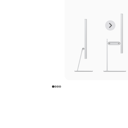
上
下
一
一
张
张
图
图
库
库
图
图
片
片
-
-
支
支
架
架