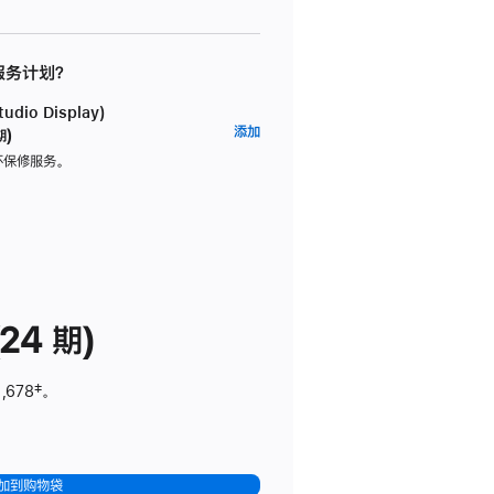
 服务计划？
dio Display)
AppleCare+
添加
期)
服
坏保修服务。
务
计
划
(适
用
于
24 期)
Studio
Display)
,678
脚
‡。
注
加到购物袋