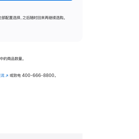
全部配置选择，之后随时回来再继续选购。
中的商品数量。
交流
(在
或致电
400-666-8800。
新
窗
口
中
打
开)