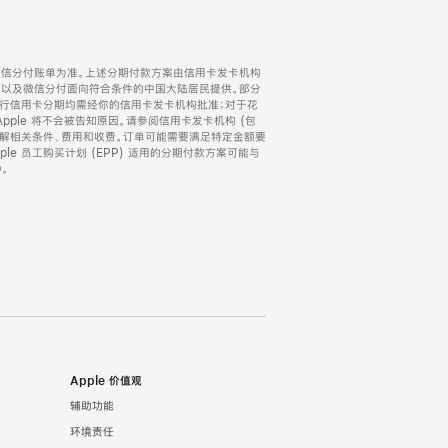
微信分付账单为准。上述分期付款方案由信用卡发卡机构
) 以及微信分付面向符合条件的中国大陆居民提供。部分
家。所有银行信用卡分期均需经你的信用卡发卡机构批准；对于花
ple 将不会被告知原因。请参阅信用卡发卡机构 (包
了解相关条件、费用和收费。订单可能需要满足特定金额要
e 员工购买计划 (EPP) 适用的分期付款方案可能与
。
Apple 价值观
辅助功能
环境责任