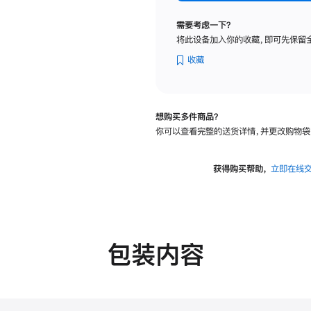
纳
米
需要考虑一下？
纹
将此设备加入你的收藏，即可先保留
理
玻
收藏
璃
面
板
想购买多件商品？
-
你可以查看完整的送货详情，并更改购物袋
可
调
倾
获得购买帮助，
立即在线
斜
度
的
支
架
包装内容
的
分
期
付
款