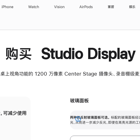
iPhone
Watch
Vision
AirPods
家居
娱乐
购买 Studio Display
桌上视角功能的 1200 万像素 Center Stage 摄像头、录音棚
玻璃面板
，可减少使用
纳米纹理玻璃面板可进一步减少反光，即使在
两种抗反射玻璃面板可选。
标配的玻璃面板经
。
有高亮光源的场所使用，也能保持出色画质。
展
光，从而进一步减少反光，即使在高亮光源的工
开