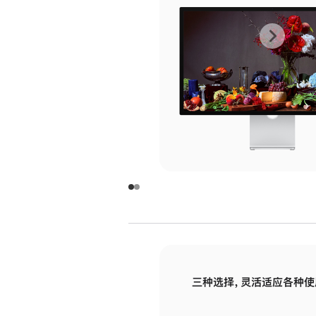
上
下
一
一
张
张
图
图
库
库
图
图
片
片
-
-
玻
玻
璃
璃
三种选择，灵活适应各种使
面
面
板
板