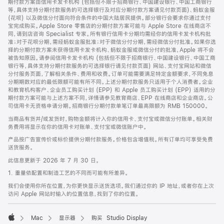
期付款方案由信用卡发卡机构 (包括但不限于招商银行、中国建设银行、中国工商银行
等，具体支持分期付款服务的可选择银行及对应分期付款方案请见付款页面)、蚂蚁金服
(花呗) 以及微信分付面向符合条件的中国大陆居民提供。部分银行会要求你通过支付
宝完成购买。Apple Store 零售店的分期付款方案可能与 Apple Store 在线商店不
同，请到店咨询 Specialist 专家。所有银行信用卡分期均需经你的信用卡发卡机构批
准；对于花呗分期，需经蚂蚁金服批准；对于微信分付分期，需经微信分付批准。如果你选
择的分期付款方案未获得信用卡发卡机构、蚂蚁金服或微信分付的批准，Apple 将不会
被告知原因。请参阅信用卡发卡机构 (包括但不限于招商银行、中国建设银行、中国工商
银行等，具体支持分期付款服务的可选择银行请见付款页面) 网站、支付宝网站和微信
分付服务页面，了解相关条件、费用和收费。订单可能需要满足特定金额要求，不同免息
分期期数对应的最低限额可能有所不同。上述分期付款服务只适用于个人消费者。企业
和教育机构客户、企业员工购买计划 (EPP) 和 Apple 员工购买计划 (EPP) 适用的分
期付款方案可能与上述方案不同，详情请参见教育商店、EPP 在线商店和企业商店。公
司信用卡无资格申请分期。招商银行分期付款单笔订单最高限额为 RMB 150000。
当商品有货并/或发货时，购物金额将计入你的信用卡、支付宝或微信分付账单。相关财
务费用将显示在你的信用卡对账单、支付宝或微信账户中。
产品按广告宣传价或标价提供分期付款服务。价格包含增值税。所有订单均可享受免费
送货服务。
此信息更新于 2026 年 7 月 30 日。
1. 重量依配置和制造工艺的不同而可能有所差异。
我们会使用你所在位置，为你更快显示送货选项。我们通过你的 IP 地址，或者你在上次
访问 Apple 网站时输入的位置信息，找到了你的位置。
Mac
显示器
购买 Studio Display