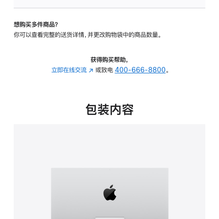
板
-
想购买多件商品？
可
你可以查看完整的送货详情，并更改购物袋中的商品数量。
调
倾
斜
获得购买帮助，
度
立即在线交流
(在
或致电
400-666-8800
。
的
新
支
窗
架
口
包装内容
的
中
分
打
期
开)
付
款
选
项)