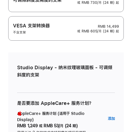
或 RMB 730/月 (24 期) 起
VESA 支架转换器
RMB 14,499
或 RMB 605/月 (24 期) 起
不含支架
Studio Display - 纳米纹理玻璃面板 - 可调倾
斜度的支架
是否要添加 AppleCare+ 服务计划？
AppleCare+ 服务计划 (适用于 Studio
AppleC
添加
Display)
服
RMB 1,249
或
RMB 53/月 (24 期)