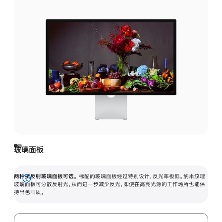
玻璃面板
两种抗反射玻璃面板可选。
标配的玻璃面板经过特别设计，反光率极低。纳米纹理
展
玻璃面板可分散反射光，从而进一步减少反光，即使在高亮光源的工作场所也能保
持出色画质。
开