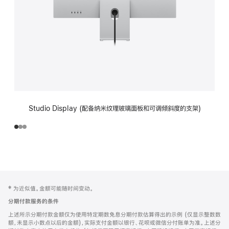
Studio Display (配备纳米纹理玻璃面板和可调倾斜度的支架)
网
脚
‡ 为近似值。金额可能随时间变动。
注
页
分期付款服务的条件
页
上述所示分期付款金额仅为使用特定期数免息分期付款估算得出的示例 (仅显示整数数
脚
额，未显示小数点以后的金额)，实际支付金额以银行、花呗或微信分付账单为准。上述分