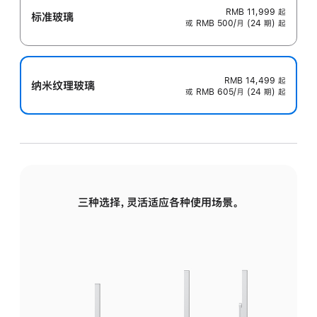
RMB 11,999
起
标准玻璃
或 RMB 500/月 (24 期) 起
RMB 14,499
起
纳米纹理玻璃
或 RMB 605/月 (24 期) 起
三种选择，灵活适应各种使用场景。
标