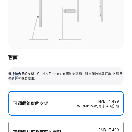
支架
选择你合用的支架。
Studio Display 有两种支架和一种支架转换器可选，以满足
展
你的各种安装需求。
开
RMB 14,499
可调倾斜度的支架
或 RMB 605/月 (24 期) 起
RMB 17,499
可调倾斜度及高‍度的支‍架