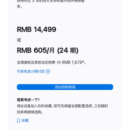
务
获得长达 3 年的技术支持和意外损坏保修服
务。
计
划
(适
RMB 14,499
用
于
或
Studio
RMB 605/月 (24 期)
Display
含增值税及其他法定税费
：约 RMB 1,678
脚
‡。
注
可享免息分期付款
(Studio
Display
-
添加到购物袋
纳
米
需要考虑一下？
纹
将此设备加入你的收藏，即可先保留全部配置选择，之后随时
理
回来再继续选购。
玻
璃
收藏
面