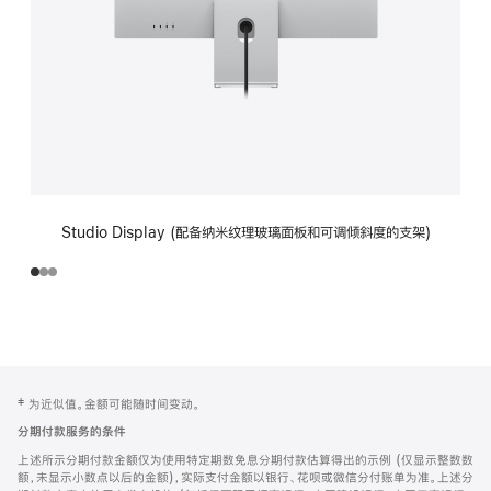
Studio Display (配备纳米纹理玻璃面板和可调倾斜度的支架)
网
脚
‡ 为近似值。金额可能随时间变动。
注
页
分期付款服务的条件
页
上述所示分期付款金额仅为使用特定期数免息分期付款估算得出的示例 (仅显示整数数
脚
额，未显示小数点以后的金额)，实际支付金额以银行、花呗或微信分付账单为准。上述分