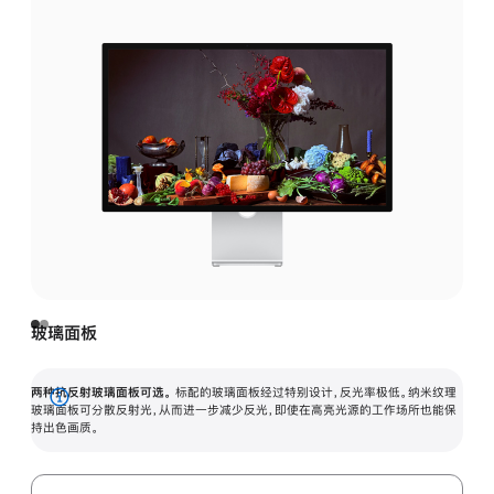
玻璃面板
两种抗反射玻璃面板可选。
标配的玻璃面板经过特别设计，反光率极低。纳米纹理
展
玻璃面板可分散反射光，从而进一步减少反光，即使在高亮光源的工作场所也能保
持出色画质。
开