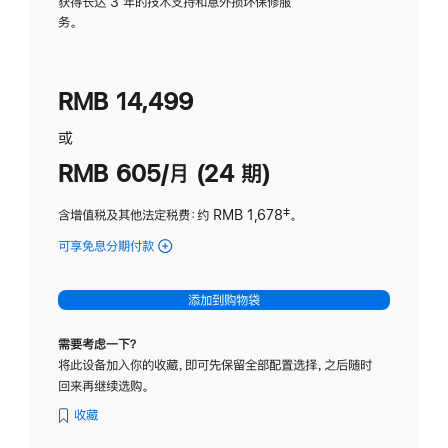
务
获得长达 3 年的技术支持和意外损坏保修服
务。
计
划
(适
RMB 14,499
用
于
或
Studio
RMB 605/月 (24 期)
Display
含增值税及其他法定税费
：约 RMB 1,678
脚
‡。
注
可享免息分期付款
(Studio
Display
-
添加到购物袋
纳
米
需要考虑一下？
纹
将此设备加入你的收藏，即可先保留全部配置选择，之后随时
理
回来再继续选购。
玻
璃
收藏
面