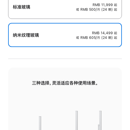
RMB 11,999
起
标准玻璃
或 RMB 500/月 (24 期) 起
RMB 14,499
起
纳米纹理玻璃
或 RMB 605/月 (24 期) 起
三种选择，灵活适应各种使用场景。
标