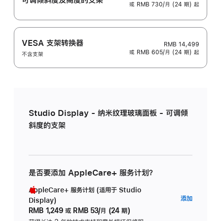
或 RMB 730/月 (24 期) 起
VESA 支架转换器
RMB 14,499
或 RMB 605/月 (24 期) 起
不含支架
Studio Display - 纳米纹理玻璃面板 - 可调倾
斜度的支架
是否要添加 AppleCare+ 服务计划？
AppleCare+ 服务计划 (适用于 Studio
AppleC
添加
Display)
服
RMB 1,249
或
RMB 53/月 (24 期)