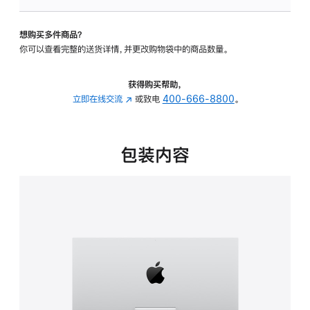
板
-
想购买多件商品？
可
你可以查看完整的送货详情，并更改购物袋中的商品数量。
调
倾
斜
获得购买帮助，
度
立即在线交流
(在
或致电
400-666-8800
。
的
新
支
窗
架
口
包装内容
的
中
分
打
期
开)
付
款
选
项)