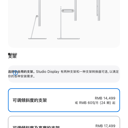
支架
选择你合用的支架。
Studio Display 有两种支架和一种支架转换器可选，以满足
展
你的各种安装需求。
开
RMB 14,499
可调倾斜度的支架
或 RMB 605/月 (24 期) 起
RMB 17,499
可调倾斜度及高‍度的支‍架