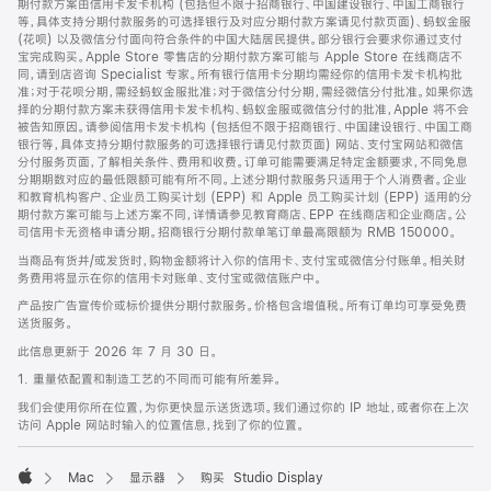
期付款方案由信用卡发卡机构 (包括但不限于招商银行、中国建设银行、中国工商银行
等，具体支持分期付款服务的可选择银行及对应分期付款方案请见付款页面)、蚂蚁金服
(花呗) 以及微信分付面向符合条件的中国大陆居民提供。部分银行会要求你通过支付
宝完成购买。Apple Store 零售店的分期付款方案可能与 Apple Store 在线商店不
同，请到店咨询 Specialist 专家。所有银行信用卡分期均需经你的信用卡发卡机构批
准；对于花呗分期，需经蚂蚁金服批准；对于微信分付分期，需经微信分付批准。如果你选
择的分期付款方案未获得信用卡发卡机构、蚂蚁金服或微信分付的批准，Apple 将不会
被告知原因。请参阅信用卡发卡机构 (包括但不限于招商银行、中国建设银行、中国工商
银行等，具体支持分期付款服务的可选择银行请见付款页面) 网站、支付宝网站和微信
分付服务页面，了解相关条件、费用和收费。订单可能需要满足特定金额要求，不同免息
分期期数对应的最低限额可能有所不同。上述分期付款服务只适用于个人消费者。企业
和教育机构客户、企业员工购买计划 (EPP) 和 Apple 员工购买计划 (EPP) 适用的分
期付款方案可能与上述方案不同，详情请参见教育商店、EPP 在线商店和企业商店。公
司信用卡无资格申请分期。招商银行分期付款单笔订单最高限额为 RMB 150000。
当商品有货并/或发货时，购物金额将计入你的信用卡、支付宝或微信分付账单。相关财
务费用将显示在你的信用卡对账单、支付宝或微信账户中。
产品按广告宣传价或标价提供分期付款服务。价格包含增值税。所有订单均可享受免费
送货服务。
此信息更新于 2026 年 7 月 30 日。
1. 重量依配置和制造工艺的不同而可能有所差异。
我们会使用你所在位置，为你更快显示送货选项。我们通过你的 IP 地址，或者你在上次
访问 Apple 网站时输入的位置信息，找到了你的位置。
Mac
显示器
购买 Studio Display