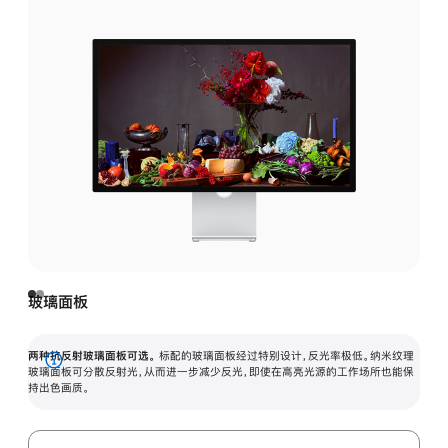
玻璃面板
两种抗反射玻璃面板可选。
标配的玻璃面板经过特别设计，反光率极低。纳米纹理
展
玻璃面板可分散反射光，从而进一步减少反光，即使在高亮光源的工作场所也能保
持出色画质。
开