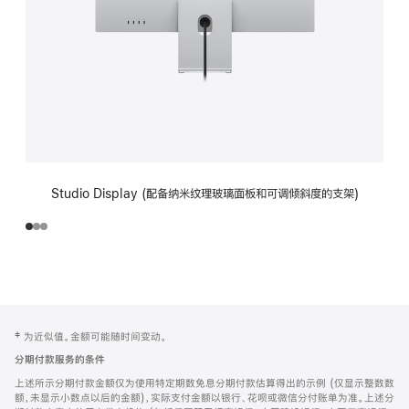
Studio Display (配备纳米纹理玻璃面板和可调倾斜度的支架)
网
脚
‡ 为近似值。金额可能随时间变动。
注
页
分期付款服务的条件
页
上述所示分期付款金额仅为使用特定期数免息分期付款估算得出的示例 (仅显示整数数
脚
额，未显示小数点以后的金额)，实际支付金额以银行、花呗或微信分付账单为准。上述分