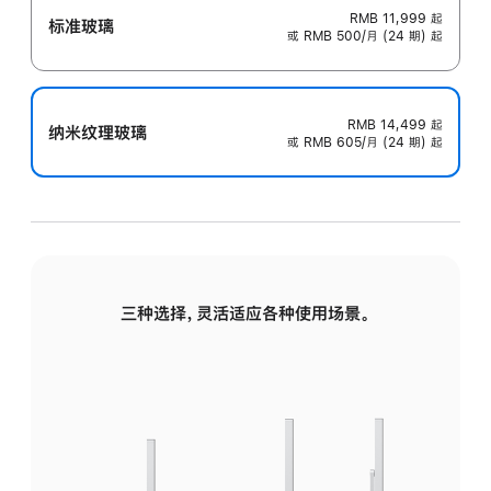
RMB 11,999
起
标准玻璃
或 RMB 500/月 (24 期) 起
RMB 14,499
起
纳米纹理玻璃
或 RMB 605/月 (24 期) 起
三种选择，灵活适应各种使用场景。
标