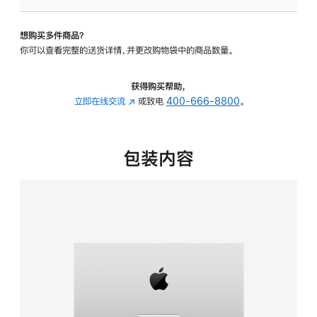
板
-
想购买多件商品？
可
你可以查看完整的送货详情，并更改购物袋中的商品数量。
调
倾
斜
获得购买帮助，
度
立即在线交流
(在
或致电
400-666-8800
。
的
新
支
窗
架
口
包装内容
的
中
分
打
期
开)
付
款
选
项)