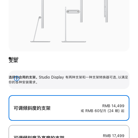
支架
选择你合用的支架。
Studio Display 有两种支架和一种支架转换器可选，以满足
展
你的各种安装需求。
开
RMB 14,499
可调倾斜度的支架
或 RMB 605/月 (24 期) 起
RMB 17,499
可调倾斜度及高‍度的支‍架