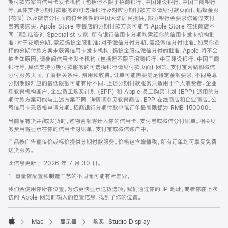
期付款方案由信用卡发卡机构 (包括但不限于招商银行、中国建设银行、中国工商银行
等，具体支持分期付款服务的可选择银行及对应分期付款方案请见付款页面)、蚂蚁金服
(花呗) 以及微信分付面向符合条件的中国大陆居民提供。部分银行会要求你通过支付
宝完成购买。Apple Store 零售店的分期付款方案可能与 Apple Store 在线商店不
同，请到店咨询 Specialist 专家。所有银行信用卡分期均需经你的信用卡发卡机构批
准；对于花呗分期，需经蚂蚁金服批准；对于微信分付分期，需经微信分付批准。如果你选
择的分期付款方案未获得信用卡发卡机构、蚂蚁金服或微信分付的批准，Apple 将不会
被告知原因。请参阅信用卡发卡机构 (包括但不限于招商银行、中国建设银行、中国工商
银行等，具体支持分期付款服务的可选择银行请见付款页面) 网站、支付宝网站和微信
分付服务页面，了解相关条件、费用和收费。订单可能需要满足特定金额要求，不同免息
分期期数对应的最低限额可能有所不同。上述分期付款服务只适用于个人消费者。企业
和教育机构客户、企业员工购买计划 (EPP) 和 Apple 员工购买计划 (EPP) 适用的分
期付款方案可能与上述方案不同，详情请参见教育商店、EPP 在线商店和企业商店。公
司信用卡无资格申请分期。招商银行分期付款单笔订单最高限额为 RMB 150000。
当商品有货并/或发货时，购物金额将计入你的信用卡、支付宝或微信分付账单。相关财
务费用将显示在你的信用卡对账单、支付宝或微信账户中。
产品按广告宣传价或标价提供分期付款服务。价格包含增值税。所有订单均可享受免费
送货服务。
此信息更新于 2026 年 7 月 30 日。
1. 重量依配置和制造工艺的不同而可能有所差异。
我们会使用你所在位置，为你更快显示送货选项。我们通过你的 IP 地址，或者你在上次
访问 Apple 网站时输入的位置信息，找到了你的位置。
Mac
显示器
购买 Studio Display