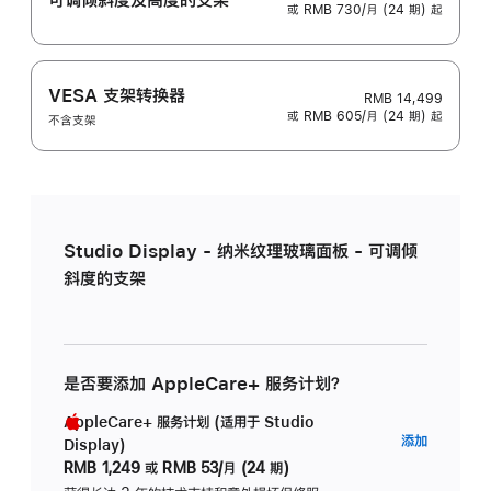
或 RMB 730/月 (24 期) 起
VESA 支架转换器
RMB 14,499
或 RMB 605/月 (24 期) 起
不含支架
Studio Display - 纳米纹理玻璃面板 - 可调倾
斜度的支架
是否要添加 AppleCare+ 服务计划？
AppleCare+ 服务计划 (适用于 Studio
AppleC
添加
Display)
服
RMB 1,249
或
RMB 53/月 (24 期)