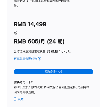
务
获得长达 3 年的技术支持和意外损坏保修服
务。
计
划
(适
RMB 14,499
用
于
或
Studio
RMB 605/月 (24 期)
Display
含增值税及其他法定税费
：约 RMB 1,678
脚
‡。
注
可享免息分期付款
(Studio
Display
-
添加到购物袋
纳
米
需要考虑一下？
纹
将此设备加入你的收藏，即可先保留全部配置选择，之后随时
理
回来再继续选购。
玻
璃
收藏
面