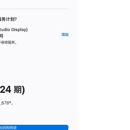
 服务计划？
dio Display)
AppleCare+
添加
期)
服
坏保修服务。
务
计
划
(适
用
于
24 期)
Studio
Display)
,678
脚
‡。
注
加到购物袋