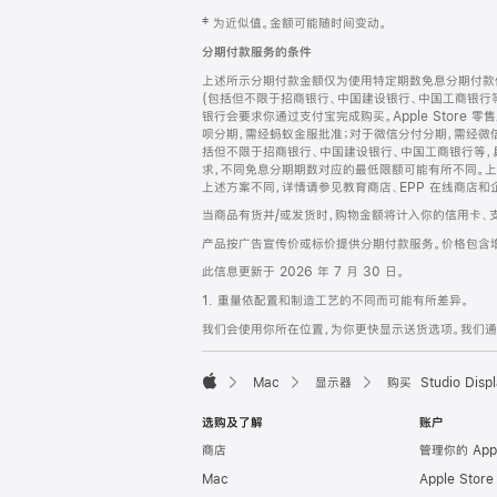
网
脚
‡ 为近似值。金额可能随时间变动。
注
页
分期付款服务的条件
页
上述所示分期付款金额仅为使用特定期数免息分期付款估
脚
(包括但不限于招商银行、中国建设银行、中国工商银行
银行会要求你通过支付宝完成购买。Apple Store 零
呗分期，需经蚂蚁金服批准；对于微信分付分期，需经微信
括但不限于招商银行、中国建设银行、中国工商银行等，
求，不同免息分期期数对应的最低限额可能有所不同。上述分
上述方案不同，详情请参见教育商店、EPP 在线商店和
当商品有货并/或发货时，购物金额将计入你的信用卡、
产品按广告宣传价或标价提供分期付款服务。价格包含
此信息更新于 2026 年 7 月 30 日。
1. 重量依配置和制造工艺的不同而可能有所差异。
我们会使用你所在位置，为你更快显示送货选项。我们通过你
Mac
显示器
购买 Studio Displ
Apple
选购及了解
账户
商店
管理你的 App
Mac
Apple Stor