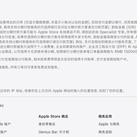
算得出的示例 (仅显示整数数额，未显示小数点以后的金额)，实际支付金额以银行、花呗或
等，具体支持分期付款服务的可选择银行及对应分期付款方案请见付款页面)、蚂蚁金服 (花呗
售店的分期付款方案可能与 Apple Store 在线商店不同，请到店咨询 Specialist 专
分付批准。如果你选择的分期付款方案未获得信用卡发卡机构、蚂蚁金服或微信分付的批准，Ap
具体支持分期付款服务的可选择银行请见付款页面) 网站、支付宝网站和微信分付服务页面，
期付款服务只适用于个人消费者。企业和教育机构客户、企业员工购买计划 (EPP) 和 Appl
企业商店。公司信用卡无资格申请分期。招商银行分期付款单笔订单最高限额为 RMB 150000
支付宝或微信分付账单。相关财务费用将显示在你的信用卡对账单、支付宝或微信账户中。
增值税。所有订单均可享受免费送货服务。
的 IP 地址，或者你在上次访问 Apple 网站时输入的位置信息，找到了你的位置。
ay
Apple Store 商店
商务应用
le 账户
查找零售店
Apple 与商务
e 账户
Genius Bar 天才吧
商务选购