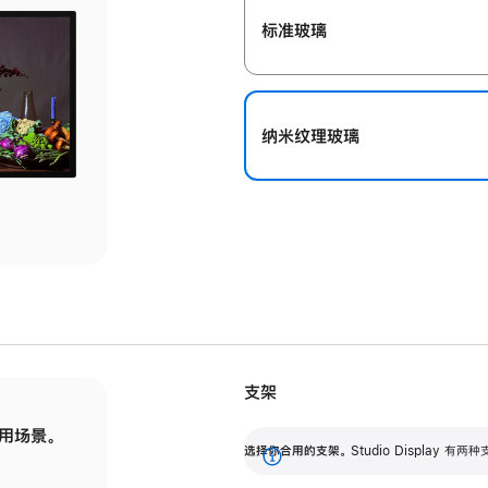
标准玻璃
纳米纹理玻璃
支架
用场景。
标配可调倾斜度的支架，提供 30 度的倾斜度
选
选择你合用的支架。
Studio Display
调节范围。
展