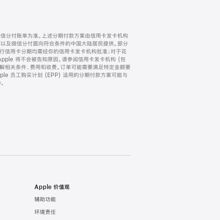
微信分付账单为准。上述分期付款方案由信用卡发卡机构
) 以及微信分付面向符合条件的中国大陆居民提供。部分
家。所有银行信用卡分期均需经你的信用卡发卡机构批准；对于花
ple 将不会被告知原因。请参阅信用卡发卡机构 (包
了解相关条件、费用和收费。订单可能需要满足特定金额要
e 员工购买计划 (EPP) 适用的分期付款方案可能与
。
Apple 价值观
辅助功能
环境责任