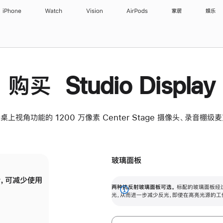
iPhone
Watch
Vision
AirPods
家居
娱乐
购买 Studio Display
桌上视角功能的 1200 万像素 Center Stage 摄像头、录音棚
玻璃面板
，可减少使用
纳米纹理玻璃面板可进一步减少反光，即使在
两种抗反射玻璃面板可选。
标配的玻璃面板经
。
有高亮光源的场所使用，也能保持出色画质。
展
光，从而进一步减少反光，即使在高亮光源的工
开