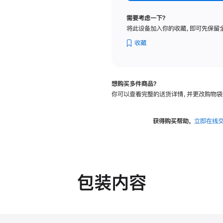
纳
米
需要考虑一下？
纹
将此设备加入你的收藏，即可先保留
理
玻
收藏
璃
面
板
想购买多件商品？
-
你可以查看完整的送货详情，并更改购物袋
可
调
倾
获得购买帮助，
立即在线
斜
度
的
支
架
包装内容
的
分
期
付
款