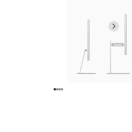
上
下
一
一
张
张
图
图
库
库
图
图
片
片
-
-
支
支
架
架