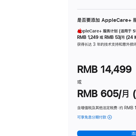
是否要添加 AppleCare+
AppleCare+ 服务计划 (适用于 Stu
RMB 1,249
或
RMB 53/月 (24 
获得长达 3 年的技术支持和意外损
RMB 14,499
或
RMB 605/月 (
含增值税及其他法定税费
：约 RMB 1
可享免息分期付款
(Studio
Display
-
添