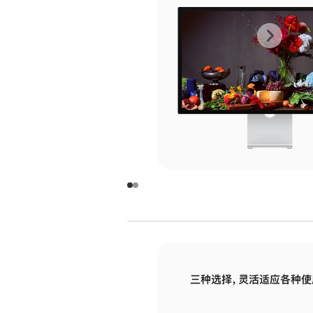
上
下
一
一
张
张
图
图
库
库
图
图
片
片
-
-
玻
玻
璃
璃
三种选择，灵活适应各种使
面
面
板
板