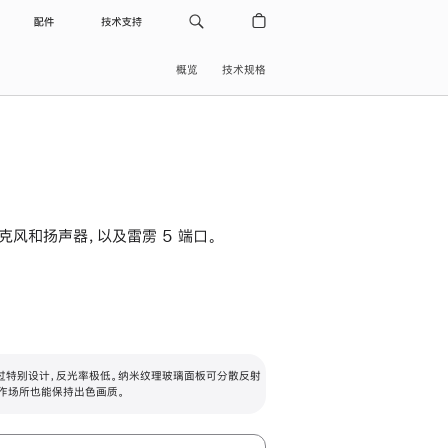
配件
技术支持
概览
技术规格
级麦克风和扬声器，以及雷雳 5 端口。
过特别设计，反光率极低。纳米纹理玻璃面板可分散反射
作场所也能保持出色画质。