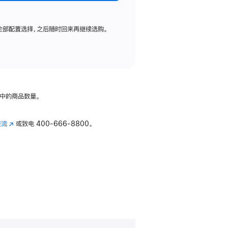
全部配置选择，之后随时回来再继续选购。
中的商品数量。
交流
(在
或致电
400-666-8800。
新
窗
口
中
打
开)