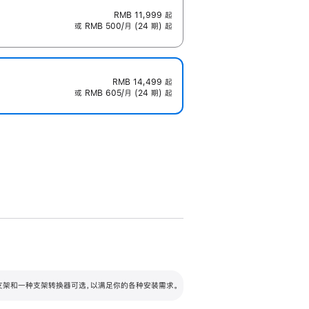
RMB 11,999
起
或 RMB 500/月 (24 期) 起
RMB 14,499
起
或 RMB 605/月 (24 期) 起
配可调倾斜度及高度的支架，额外增加 105
VESA 支架转换器
 有两种支架和一种支架转换器可选，以满足你的各种安装需求。
毫米的高度调节范围。
容的支架 (未随附)