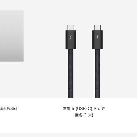
选
项)
理玻璃面板和可
雷雳 5 (USB-C) Pro 连
接线 (1 米)