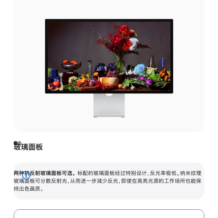
玻璃面板
两种抗反射玻璃面板可选。
标配的玻璃面板经过特别设计，反光率极低。纳米纹理
展
玻璃面板可分散反射光，从而进一步减少反光，即使在高亮光源的工作场所也能保
持出色画质。
开