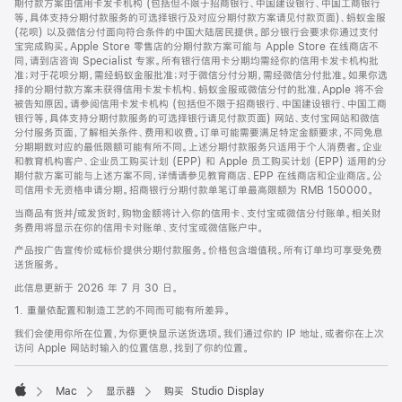
期付款方案由信用卡发卡机构 (包括但不限于招商银行、中国建设银行、中国工商银行
等，具体支持分期付款服务的可选择银行及对应分期付款方案请见付款页面)、蚂蚁金服
(花呗) 以及微信分付面向符合条件的中国大陆居民提供。部分银行会要求你通过支付
宝完成购买。Apple Store 零售店的分期付款方案可能与 Apple Store 在线商店不
同，请到店咨询 Specialist 专家。所有银行信用卡分期均需经你的信用卡发卡机构批
准；对于花呗分期，需经蚂蚁金服批准；对于微信分付分期，需经微信分付批准。如果你选
择的分期付款方案未获得信用卡发卡机构、蚂蚁金服或微信分付的批准，Apple 将不会
被告知原因。请参阅信用卡发卡机构 (包括但不限于招商银行、中国建设银行、中国工商
银行等，具体支持分期付款服务的可选择银行请见付款页面) 网站、支付宝网站和微信
分付服务页面，了解相关条件、费用和收费。订单可能需要满足特定金额要求，不同免息
分期期数对应的最低限额可能有所不同。上述分期付款服务只适用于个人消费者。企业
和教育机构客户、企业员工购买计划 (EPP) 和 Apple 员工购买计划 (EPP) 适用的分
期付款方案可能与上述方案不同，详情请参见教育商店、EPP 在线商店和企业商店。公
司信用卡无资格申请分期。招商银行分期付款单笔订单最高限额为 RMB 150000。
当商品有货并/或发货时，购物金额将计入你的信用卡、支付宝或微信分付账单。相关财
务费用将显示在你的信用卡对账单、支付宝或微信账户中。
产品按广告宣传价或标价提供分期付款服务。价格包含增值税。所有订单均可享受免费
送货服务。
此信息更新于 2026 年 7 月 30 日。
1. 重量依配置和制造工艺的不同而可能有所差异。
我们会使用你所在位置，为你更快显示送货选项。我们通过你的 IP 地址，或者你在上次
访问 Apple 网站时输入的位置信息，找到了你的位置。
Mac
显示器
购买 Studio Display