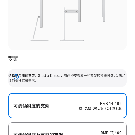
支架
选择你合用的支架。
Studio Display 有两种支架和一种支架转换器可选，以满足
展
你的各种安装需求。
开
RMB 14,499
可调倾斜度的支架
或 RMB 605/月 (24 期) 起
RMB 17,499
可调倾斜度及高‍度的支‍架