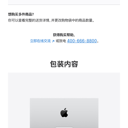
板
-
想购买多件商品？
可
你可以查看完整的送货详情，并更改购物袋中的商品数量。
调
倾
斜
获得购买帮助，
度
立即在线交流
(在
或致电
400-666-8800
。
的
新
支
窗
架
口
包装内容
的
中
分
打
期
开)
付
款
选
项)