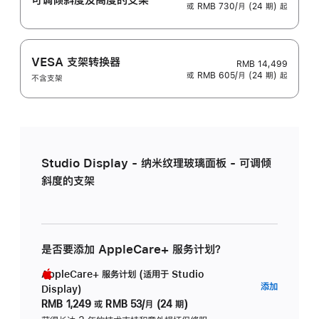
或 RMB 730/月 (24 期) 起
VESA 支架转换器
RMB 14,499
或 RMB 605/月 (24 期) 起
不含支架
Studio Display - 纳米纹理玻璃面板 - 可调倾
斜度的支架
是否要添加 AppleCare+ 服务计划？
AppleCare+ 服务计划 (适用于 Studio
AppleC
添加
Display)
服
RMB 1,249
或
RMB 53/月 (24 期)