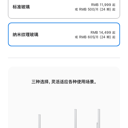
RMB 11,999
起
标准玻璃
或 RMB 500/月 (24 期) 起
RMB 14,499
起
纳米纹理玻璃
或 RMB 605/月 (24 期) 起
三种选择，灵活适应各种使用场景。
标