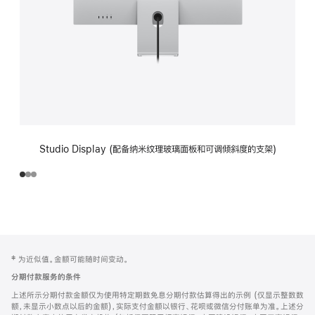
Studio Display (配备纳米纹理玻璃面板和可调倾斜度的支架)
网
脚
‡ 为近似值。金额可能随时间变动。
注
页
分期付款服务的条件
页
上述所示分期付款金额仅为使用特定期数免息分期付款估算得出的示例 (仅显示整数数
脚
额，未显示小数点以后的金额)，实际支付金额以银行、花呗或微信分付账单为准。上述分