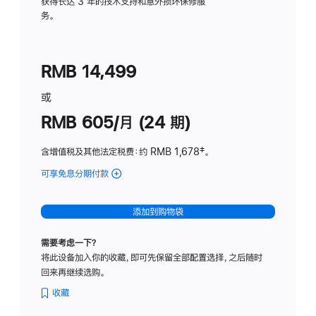
务
获得长达 3 年的技术支持和意外损坏保修服
务。
计
划
(适
RMB 14,499
用
于
或
Studio
RMB 605/月 (24 期)
Display
含增值税及其他法定税费
：约 RMB 1,678
脚
‡。
注
可享免息分期付款
(Studio
Display
-
添加到购物袋
纳
米
需要考虑一下？
纹
将此设备加入你的收藏，即可先保留全部配置选择，之后随时
理
回来再继续选购。
玻
璃
收藏
面