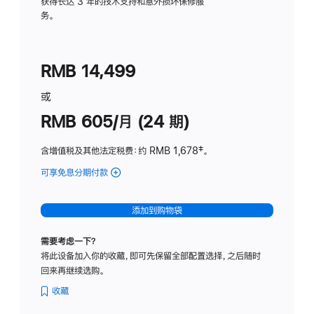
务
获得长达 3 年的技术支持和意外损坏保修服
务。
计
划
(适
RMB 14,499
用
于
或
Studio
RMB 605/月 (24 期)
Display
含增值税及其他法定税费
：约 RMB 1,678
脚
‡。
注
可享免息分期付款
(Studio
Display
-
添加到购物袋
纳
米
需要考虑一下？
纹
将此设备加入你的收藏，即可先保留全部配置选择，之后随时
理
回来再继续选购。
玻
璃
收藏
面