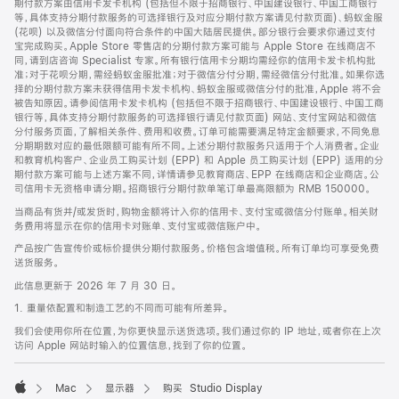
期付款方案由信用卡发卡机构 (包括但不限于招商银行、中国建设银行、中国工商银行
等，具体支持分期付款服务的可选择银行及对应分期付款方案请见付款页面)、蚂蚁金服
(花呗) 以及微信分付面向符合条件的中国大陆居民提供。部分银行会要求你通过支付
宝完成购买。Apple Store 零售店的分期付款方案可能与 Apple Store 在线商店不
同，请到店咨询 Specialist 专家。所有银行信用卡分期均需经你的信用卡发卡机构批
准；对于花呗分期，需经蚂蚁金服批准；对于微信分付分期，需经微信分付批准。如果你选
择的分期付款方案未获得信用卡发卡机构、蚂蚁金服或微信分付的批准，Apple 将不会
被告知原因。请参阅信用卡发卡机构 (包括但不限于招商银行、中国建设银行、中国工商
银行等，具体支持分期付款服务的可选择银行请见付款页面) 网站、支付宝网站和微信
分付服务页面，了解相关条件、费用和收费。订单可能需要满足特定金额要求，不同免息
分期期数对应的最低限额可能有所不同。上述分期付款服务只适用于个人消费者。企业
和教育机构客户、企业员工购买计划 (EPP) 和 Apple 员工购买计划 (EPP) 适用的分
期付款方案可能与上述方案不同，详情请参见教育商店、EPP 在线商店和企业商店。公
司信用卡无资格申请分期。招商银行分期付款单笔订单最高限额为 RMB 150000。
当商品有货并/或发货时，购物金额将计入你的信用卡、支付宝或微信分付账单。相关财
务费用将显示在你的信用卡对账单、支付宝或微信账户中。
产品按广告宣传价或标价提供分期付款服务。价格包含增值税。所有订单均可享受免费
送货服务。
此信息更新于 2026 年 7 月 30 日。
1. 重量依配置和制造工艺的不同而可能有所差异。
我们会使用你所在位置，为你更快显示送货选项。我们通过你的 IP 地址，或者你在上次
访问 Apple 网站时输入的位置信息，找到了你的位置。
Mac
显示器
购买 Studio Display