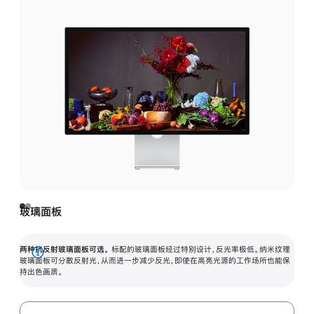
玻璃面板
两种抗反射玻璃面板可选。
标配的玻璃面板经过特别设计，反光率极低。纳米纹理
展
玻璃面板可分散反射光，从而进一步减少反光，即使在高亮光源的工作场所也能保
持出色画质。
开