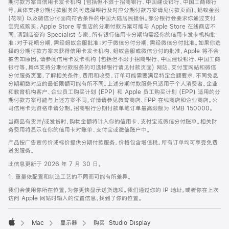
期付款方案由信用卡发卡机构 (包括但不限于招商银行、中国建设银行、中国工商银行
等，具体支持分期付款服务的可选择银行及对应分期付款方案请见付款页面)、蚂蚁金服
(花呗) 以及微信分付面向符合条件的中国大陆居民提供。部分银行会要求你通过支付
宝完成购买。Apple Store 零售店的分期付款方案可能与 Apple Store 在线商店不
同，请到店咨询 Specialist 专家。所有银行信用卡分期均需经你的信用卡发卡机构批
准；对于花呗分期，需经蚂蚁金服批准；对于微信分付分期，需经微信分付批准。如果你选
择的分期付款方案未获得信用卡发卡机构、蚂蚁金服或微信分付的批准，Apple 将不会
被告知原因。请参阅信用卡发卡机构 (包括但不限于招商银行、中国建设银行、中国工商
银行等，具体支持分期付款服务的可选择银行请见付款页面) 网站、支付宝网站和微信
分付服务页面，了解相关条件、费用和收费。订单可能需要满足特定金额要求，不同免息
分期期数对应的最低限额可能有所不同。上述分期付款服务只适用于个人消费者。企业
和教育机构客户、企业员工购买计划 (EPP) 和 Apple 员工购买计划 (EPP) 适用的分
期付款方案可能与上述方案不同，详情请参见教育商店、EPP 在线商店和企业商店。公
司信用卡无资格申请分期。招商银行分期付款单笔订单最高限额为 RMB 150000。
当商品有货并/或发货时，购物金额将计入你的信用卡、支付宝或微信分付账单。相关财
务费用将显示在你的信用卡对账单、支付宝或微信账户中。
产品按广告宣传价或标价提供分期付款服务。价格包含增值税。所有订单均可享受免费
送货服务。
此信息更新于 2026 年 7 月 30 日。
1. 重量依配置和制造工艺的不同而可能有所差异。
我们会使用你所在位置，为你更快显示送货选项。我们通过你的 IP 地址，或者你在上次
访问 Apple 网站时输入的位置信息，找到了你的位置。
Mac
显示器
购买 Studio Display