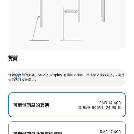
支架
选择你合用的支架。
Studio Display 有两种支架和一种支架转换器可选，以满足
展
你的各种安装需求。
开
RMB 14,499
可调倾斜度的支架
或 RMB 605/月 (24 期) 起
RMB 17,499
可调倾斜度及高‍度的支‍架