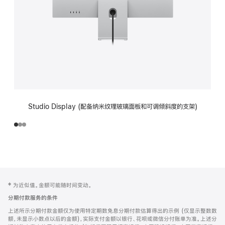
Studio Display (配备纳米纹理玻璃面板和可调倾斜度的支架)
网
脚
‡ 为近似值。金额可能随时间变动。
注
页
分期付款服务的条件
页
上述所示分期付款金额仅为使用特定期数免息分期付款估算得出的示例 (仅显示整数数
脚
额，未显示小数点以后的金额)，实际支付金额以银行、花呗或微信分付账单为准。上述分