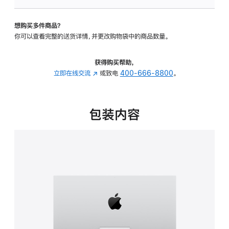
板
-
想购买多件商品？
可
你可以查看完整的送货详情，并更改购物袋中的商品数量。
调
倾
斜
获得购买帮助，
度
立即在线交流
(在
或致电
400-666-8800
。
的
新
支
窗
架
口
包装内容
的
中
分
打
期
开)
付
款
选
项)