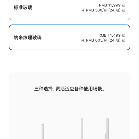
RMB 11,999
起
标准玻璃
或 RMB 500/月 (24 期) 起
RMB 14,499
起
纳米纹理玻璃
或 RMB 605/月 (24 期) 起
三种选择，灵活适应各种使用场景。
标