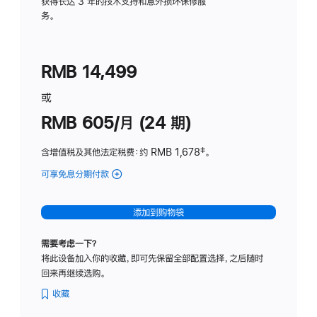
务
获得长达 3 年的技术支持和意外损坏保修服
务。
计
划
(适
RMB 14,499
用
于
或
Studio
RMB 605/月 (24 期)
Display
含增值税及其他法定税费
：约 RMB 1,678
脚
‡。
注
可享免息分期付款
(Studio
Display
-
添加到购物袋
纳
米
需要考虑一下？
纹
将此设备加入你的收藏，即可先保留全部配置选择，之后随时
理
回来再继续选购。
玻
璃
收藏
面