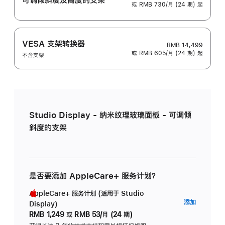
或 RMB 730/月 (24 期) 起
VESA 支架转换器
RMB 14,499
或 RMB 605/月 (24 期) 起
不含支架
Studio Display - 纳米纹理玻璃面板 - 可调倾
斜度的支架
是否要添加 AppleCare+ 服务计划？
AppleCare+ 服务计划 (适用于 Studio
AppleC
添加
Display)
服
RMB 1,249
或
RMB 53/月 (24 期)