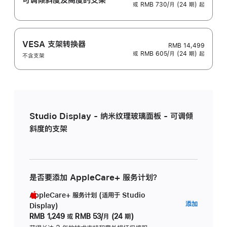
或 RMB 730/月 (24 期) 起
VESA 支架转换器
RMB 14,499
或 RMB 605/月 (24 期) 起
不含支架
Studio Display - 纳米纹理玻璃面板 - 可调倾
斜度的支架
是否要添加 AppleCare+ 服务计划？
AppleCare+ 服务计划 (适用于 Studio
AppleC
添加
Display)
服
RMB 1,249
或
RMB 53/月 (24 期)