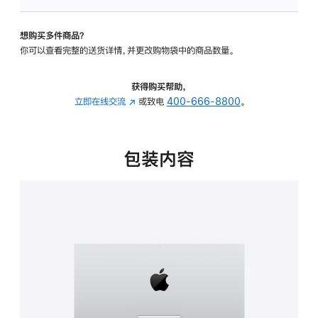
板
-
想购买多件商品？
可
你可以查看完整的送货详情，并更改购物袋中的商品数量。
调
倾
斜
获得购买帮助，
度
立即在线交流
(在
或致电
400-666-8800
。
的
新
支
窗
架
口
包装内容
的
中
分
打
期
开)
付
款
选
项)