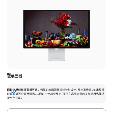
玻璃面板
两种抗反射玻璃面板可选。
标配的玻璃面板经过特别设计，反光率极低。纳米纹理
展
玻璃面板可分散反射光，从而进一步减少反光，即使在高亮光源的工作场所也能保
持出色画质。
开