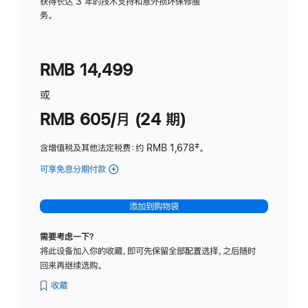
务
获得长达 3 年的技术支持和意外损坏保修服
务。
计
划
(适
RMB 14,499
用
于
或
Studio
RMB 605/月 (24 期)
Display
含增值税及其他法定税费
：约 RMB 1,678
脚
‡。
注
可享免息分期付款
(Studio
Display
-
添加到购物袋
纳
米
需要考虑一下？
纹
将此设备加入你的收藏，即可先保留全部配置选择，之后随时
理
回来再继续选购。
玻
璃
收藏
面