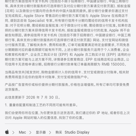
期付款方案由信用卡发卡机构 (包括但不限于招商银行、中国建设银行、中国工商银行
等，具体支持分期付款服务的可选择银行及对应分期付款方案请见付款页面)、蚂蚁金服
(花呗) 以及微信分付面向符合条件的中国大陆居民提供。部分银行会要求你通过支付
宝完成购买。Apple Store 零售店的分期付款方案可能与 Apple Store 在线商店不
同，请到店咨询 Specialist 专家。所有银行信用卡分期均需经你的信用卡发卡机构批
准；对于花呗分期，需经蚂蚁金服批准；对于微信分付分期，需经微信分付批准。如果你选
择的分期付款方案未获得信用卡发卡机构、蚂蚁金服或微信分付的批准，Apple 将不会
被告知原因。请参阅信用卡发卡机构 (包括但不限于招商银行、中国建设银行、中国工商
银行等，具体支持分期付款服务的可选择银行请见付款页面) 网站、支付宝网站和微信
分付服务页面，了解相关条件、费用和收费。订单可能需要满足特定金额要求，不同免息
分期期数对应的最低限额可能有所不同。上述分期付款服务只适用于个人消费者。企业
和教育机构客户、企业员工购买计划 (EPP) 和 Apple 员工购买计划 (EPP) 适用的分
期付款方案可能与上述方案不同，详情请参见教育商店、EPP 在线商店和企业商店。公
司信用卡无资格申请分期。招商银行分期付款单笔订单最高限额为 RMB 150000。
当商品有货并/或发货时，购物金额将计入你的信用卡、支付宝或微信分付账单。相关财
务费用将显示在你的信用卡对账单、支付宝或微信账户中。
产品按广告宣传价或标价提供分期付款服务。价格包含增值税。所有订单均可享受免费
送货服务。
此信息更新于 2026 年 7 月 30 日。
1. 重量依配置和制造工艺的不同而可能有所差异。
我们会使用你所在位置，为你更快显示送货选项。我们通过你的 IP 地址，或者你在上次
访问 Apple 网站时输入的位置信息，找到了你的位置。
Mac
显示器
购买 Studio Display