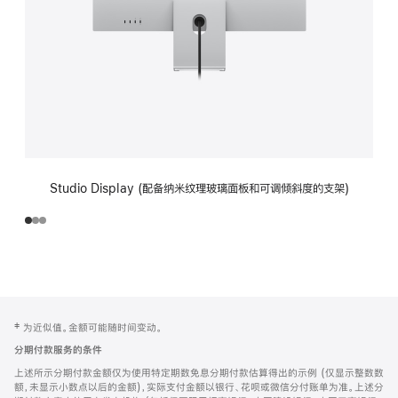
Studio Display (配备纳米纹理玻璃面板和可调倾斜度的支架)
网
脚
‡ 为近似值。金额可能随时间变动。
注
页
分期付款服务的条件
页
上述所示分期付款金额仅为使用特定期数免息分期付款估算得出的示例 (仅显示整数数
脚
额，未显示小数点以后的金额)，实际支付金额以银行、花呗或微信分付账单为准。上述分