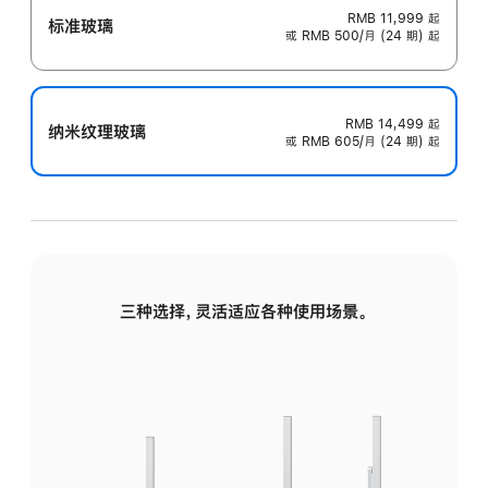
RMB 11,999
起
标准玻璃
或 RMB 500/月 (24 期) 起
RMB 14,499
起
纳米纹理玻璃
或 RMB 605/月 (24 期) 起
三种选择，灵活适应各种使用场景。
标