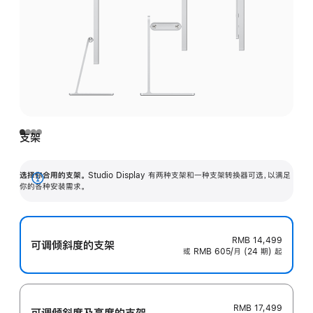
支架
选择你合用的支架。
Studio Display 有两种支架和一种支架转换器可选，以满足
展
你的各种安装需求。
开
RMB 14,499
可调倾斜度的支架
或 RMB 605/月 (24 期) 起
RMB 17,499
可调倾斜度及高‍度的支‍架