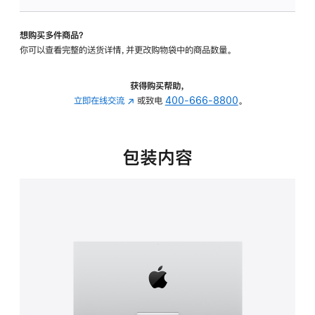
板
-
想购买多件商品？
可
你可以查看完整的送货详情，并更改购物袋中的商品数量。
调
倾
斜
获得购买帮助，
度
立即在线交流
(在
或致电
400-666-8800
。
的
新
支
窗
架
口
包装内容
的
中
分
打
期
开)
付
款
选
项)