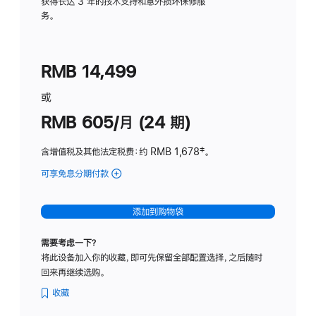
务
获得长达 3 年的技术支持和意外损坏保修服
务。
计
划
(适
RMB 14,499
用
于
或
Studio
RMB 605/月 (24 期)
Display
含增值税及其他法定税费
：约 RMB 1,678
脚
‡。
注
可享免息分期付款
(Studio
Display
-
添加到购物袋
纳
米
需要考虑一下？
纹
将此设备加入你的收藏，即可先保留全部配置选择，之后随时
理
回来再继续选购。
玻
璃
收藏
面