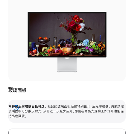
玻璃面板
两种抗反射玻璃面板可选。
标配的玻璃面板经过特别设计，反光率极低。纳米纹理
展
玻璃面板可分散反射光，从而进一步减少反光，即使在高亮光源的工作场所也能保
持出色画质。
开