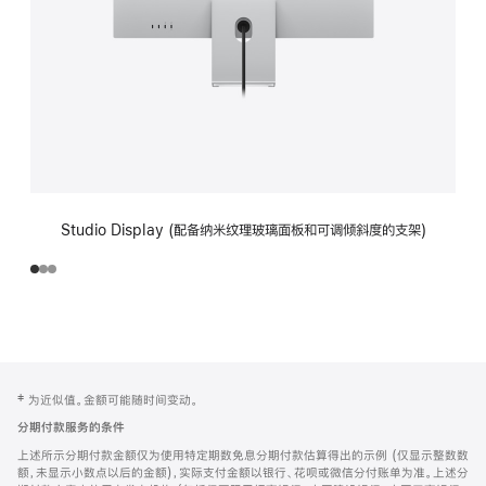
Studio Display (配备纳米纹理玻璃面板和可调倾斜度的支架)
网
脚
‡ 为近似值。金额可能随时间变动。
注
页
分期付款服务的条件
页
上述所示分期付款金额仅为使用特定期数免息分期付款估算得出的示例 (仅显示整数数
脚
额，未显示小数点以后的金额)，实际支付金额以银行、花呗或微信分付账单为准。上述分