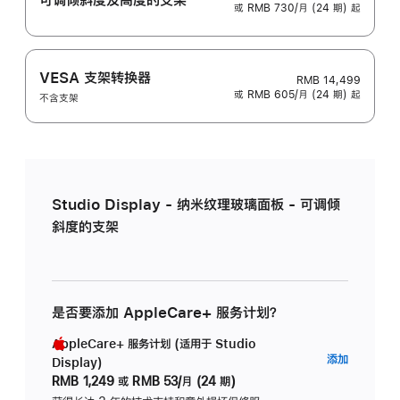
或 RMB 730/月 (24 期) 起
VESA 支架转换器
RMB 14,499
或 RMB 605/月 (24 期) 起
不含支架
Studio Display - 纳米纹理玻璃面板 - 可调倾
斜度的支架
是否要添加 AppleCare+ 服务计划？
AppleCare+ 服务计划 (适用于 Studio
AppleC
添加
Display)
服
RMB 1,249
或
RMB 53/月 (24 期)