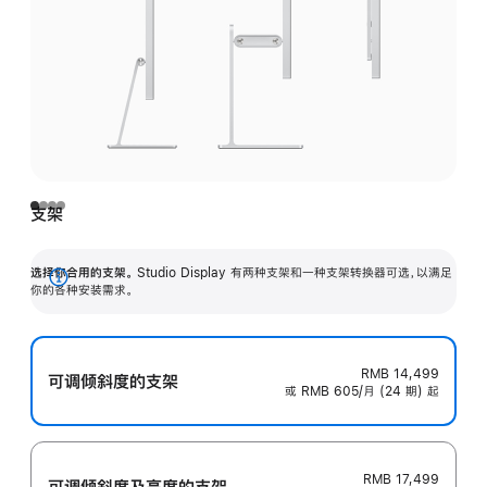
支架
选择你合用的支架。
Studio Display 有两种支架和一种支架转换器可选，以满足
展
你的各种安装需求。
开
RMB 14,499
可调倾斜度的支架
或 RMB 605/月 (24 期) 起
RMB 17,499
可调倾斜度及高‍度的支‍架