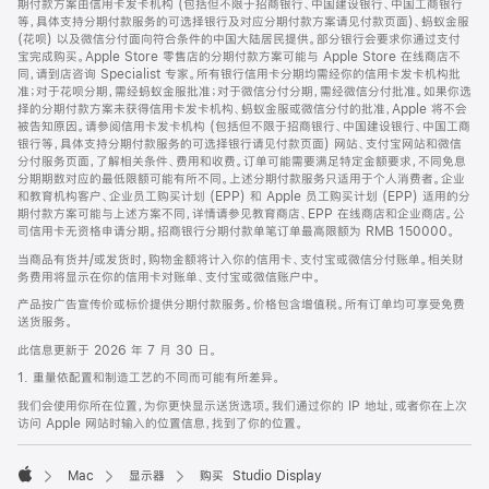
期付款方案由信用卡发卡机构 (包括但不限于招商银行、中国建设银行、中国工商银行
等，具体支持分期付款服务的可选择银行及对应分期付款方案请见付款页面)、蚂蚁金服
(花呗) 以及微信分付面向符合条件的中国大陆居民提供。部分银行会要求你通过支付
宝完成购买。Apple Store 零售店的分期付款方案可能与 Apple Store 在线商店不
同，请到店咨询 Specialist 专家。所有银行信用卡分期均需经你的信用卡发卡机构批
准；对于花呗分期，需经蚂蚁金服批准；对于微信分付分期，需经微信分付批准。如果你选
择的分期付款方案未获得信用卡发卡机构、蚂蚁金服或微信分付的批准，Apple 将不会
被告知原因。请参阅信用卡发卡机构 (包括但不限于招商银行、中国建设银行、中国工商
银行等，具体支持分期付款服务的可选择银行请见付款页面) 网站、支付宝网站和微信
分付服务页面，了解相关条件、费用和收费。订单可能需要满足特定金额要求，不同免息
分期期数对应的最低限额可能有所不同。上述分期付款服务只适用于个人消费者。企业
和教育机构客户、企业员工购买计划 (EPP) 和 Apple 员工购买计划 (EPP) 适用的分
期付款方案可能与上述方案不同，详情请参见教育商店、EPP 在线商店和企业商店。公
司信用卡无资格申请分期。招商银行分期付款单笔订单最高限额为 RMB 150000。
当商品有货并/或发货时，购物金额将计入你的信用卡、支付宝或微信分付账单。相关财
务费用将显示在你的信用卡对账单、支付宝或微信账户中。
产品按广告宣传价或标价提供分期付款服务。价格包含增值税。所有订单均可享受免费
送货服务。
此信息更新于 2026 年 7 月 30 日。
1. 重量依配置和制造工艺的不同而可能有所差异。
我们会使用你所在位置，为你更快显示送货选项。我们通过你的 IP 地址，或者你在上次
访问 Apple 网站时输入的位置信息，找到了你的位置。
Mac
显示器
购买 Studio Display