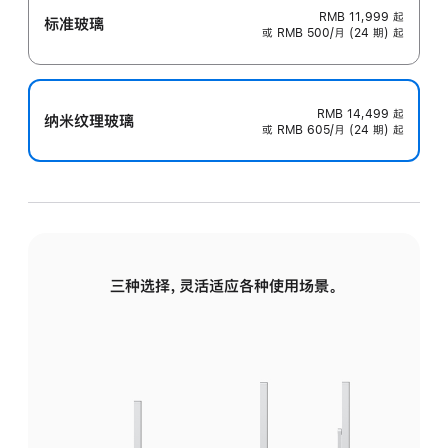
RMB 11,999
起
标准玻璃
或 RMB 500/月 (24 期) 起
RMB 14,499
起
纳米纹理玻璃
或 RMB 605/月 (24 期) 起
三种选择，灵活适应各种使用场景。
标