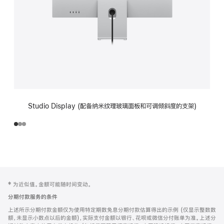
Studio Display (配备纳米纹理玻璃面板和可调倾斜度的支架)
网
脚
‡ 为近似值。金额可能随时间变动。
注
页
分期付款服务的条件
页
上述所示分期付款金额仅为使用特定期数免息分期付款估算得出的示例 (仅显示整数数
脚
额，未显示小数点以后的金额)，实际支付金额以银行、花呗或微信分付账单为准。上述分