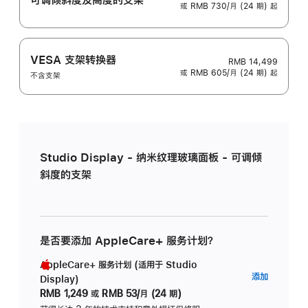
或 RMB 730/月 (24 期) 起
VESA 支架转换器
RMB 14,499
或 RMB 605/月 (24 期) 起
不含支架
Studio Display - 纳米纹理玻璃面板 - 可调倾
斜度的支架
是否要添加 AppleCare+ 服务计划？
AppleCare+ 服务计划 (适用于 Studio
AppleC
添加
Display)
服
RMB 1,249
或
RMB 53/月 (24 期)