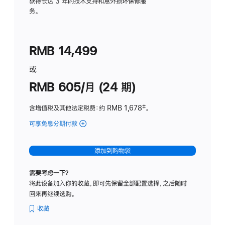
务
获得长达 3 年的技术支持和意外损坏保修服
务。
计
划
(适
RMB 14,499
用
于
或
Studio
RMB 605/月 (24 期)
Display
含增值税及其他法定税费
：约 RMB 1,678
脚
‡。
注
可享免息分期付款
(Studio
Display
-
添加到购物袋
纳
米
需要考虑一下？
纹
将此设备加入你的收藏，即可先保留全部配置选择，之后随时
理
回来再继续选购。
玻
璃
收藏
面