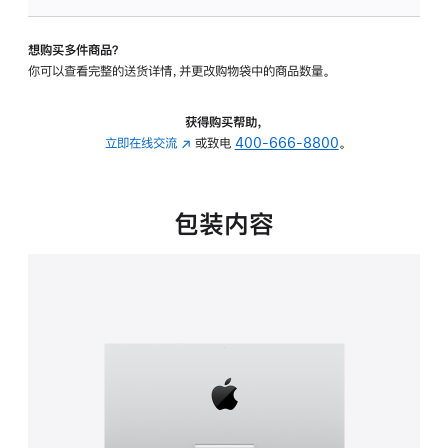
板
-
想购买多件商品？
可
你可以查看完整的送货详情，并更改购物袋中的商品数量。
调
倾
斜
获得购买帮助，
度
立即在线交流
(在
或致电
400-666-8800
。
的
新
支
窗
架
口
包装内容
的
中
分
打
期
开)
付
款
选
项)