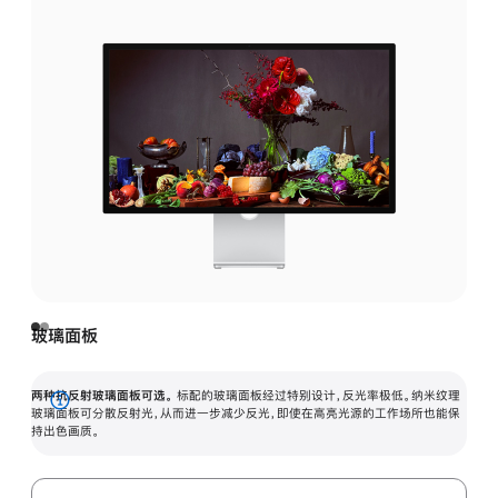
玻璃面板
两种抗反射玻璃面板可选。
标配的玻璃面板经过特别设计，反光率极低。纳米纹理
展
玻璃面板可分散反射光，从而进一步减少反光，即使在高亮光源的工作场所也能保
持出色画质。
开