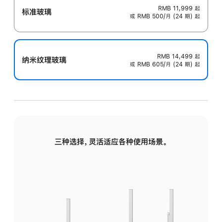
RMB 11,999
起
标准玻璃
或 RMB 500/月 (24 期) 起
RMB 14,499
起
纳米纹理玻璃
或 RMB 605/月 (24 期) 起
三种选择，灵活适应各种使用场景。
标