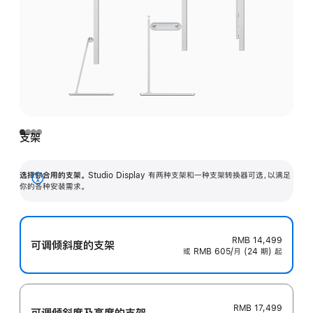
支架
选择你合用的支架。
Studio Display 有两种支架和一种支架转换器可选，以满足
展
你的各种安装需求。
开
RMB 14,499
可调倾斜度的支架
或 RMB 605/月 (24 期) 起
RMB 17,499
可调倾斜度及高‍度的支‍架