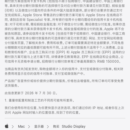
期付款方案由信用卡发卡机构 (包括但不限于招商银行、中国建设银行、中国工商银行
等，具体支持分期付款服务的可选择银行及对应分期付款方案请见付款页面)、蚂蚁金服
(花呗) 以及微信分付面向符合条件的中国大陆居民提供。部分银行会要求你通过支付
宝完成购买。Apple Store 零售店的分期付款方案可能与 Apple Store 在线商店不
同，请到店咨询 Specialist 专家。所有银行信用卡分期均需经你的信用卡发卡机构批
准；对于花呗分期，需经蚂蚁金服批准；对于微信分付分期，需经微信分付批准。如果你选
择的分期付款方案未获得信用卡发卡机构、蚂蚁金服或微信分付的批准，Apple 将不会
被告知原因。请参阅信用卡发卡机构 (包括但不限于招商银行、中国建设银行、中国工商
银行等，具体支持分期付款服务的可选择银行请见付款页面) 网站、支付宝网站和微信
分付服务页面，了解相关条件、费用和收费。订单可能需要满足特定金额要求，不同免息
分期期数对应的最低限额可能有所不同。上述分期付款服务只适用于个人消费者。企业
和教育机构客户、企业员工购买计划 (EPP) 和 Apple 员工购买计划 (EPP) 适用的分
期付款方案可能与上述方案不同，详情请参见教育商店、EPP 在线商店和企业商店。公
司信用卡无资格申请分期。招商银行分期付款单笔订单最高限额为 RMB 150000。
当商品有货并/或发货时，购物金额将计入你的信用卡、支付宝或微信分付账单。相关财
务费用将显示在你的信用卡对账单、支付宝或微信账户中。
产品按广告宣传价或标价提供分期付款服务。价格包含增值税。所有订单均可享受免费
送货服务。
此信息更新于 2026 年 7 月 30 日。
1. 重量依配置和制造工艺的不同而可能有所差异。
我们会使用你所在位置，为你更快显示送货选项。我们通过你的 IP 地址，或者你在上次
访问 Apple 网站时输入的位置信息，找到了你的位置。
Mac
显示器
购买 Studio Display