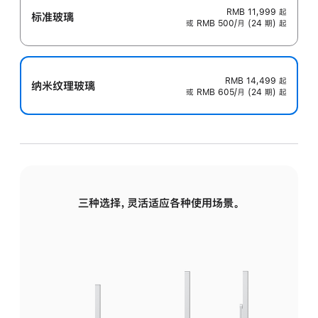
RMB 11,999
起
标准玻璃
或 RMB 500/月 (24 期) 起
RMB 14,499
起
纳米纹理玻璃
或 RMB 605/月 (24 期) 起
三种选择，灵活适应各种使用场景。
标