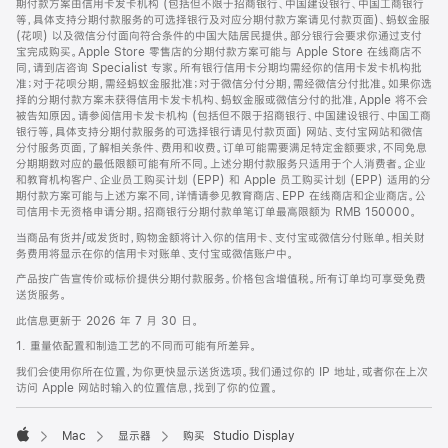
期付款方案由信用卡发卡机构 (包括但不限于招商银行、中国建设银行、中国工商银行
等，具体支持分期付款服务的可选择银行及对应分期付款方案请见付款页面)、蚂蚁金服
(花呗) 以及微信分付面向符合条件的中国大陆居民提供。部分银行会要求你通过支付
宝完成购买。Apple Store 零售店的分期付款方案可能与 Apple Store 在线商店不
同，请到店咨询 Specialist 专家。所有银行信用卡分期均需经你的信用卡发卡机构批
准；对于花呗分期，需经蚂蚁金服批准；对于微信分付分期，需经微信分付批准。如果你选
择的分期付款方案未获得信用卡发卡机构、蚂蚁金服或微信分付的批准，Apple 将不会
被告知原因。请参阅信用卡发卡机构 (包括但不限于招商银行、中国建设银行、中国工商
银行等，具体支持分期付款服务的可选择银行请见付款页面) 网站、支付宝网站和微信
分付服务页面，了解相关条件、费用和收费。订单可能需要满足特定金额要求，不同免息
分期期数对应的最低限额可能有所不同。上述分期付款服务只适用于个人消费者。企业
和教育机构客户、企业员工购买计划 (EPP) 和 Apple 员工购买计划 (EPP) 适用的分
期付款方案可能与上述方案不同，详情请参见教育商店、EPP 在线商店和企业商店。公
司信用卡无资格申请分期。招商银行分期付款单笔订单最高限额为 RMB 150000。
当商品有货并/或发货时，购物金额将计入你的信用卡、支付宝或微信分付账单。相关财
务费用将显示在你的信用卡对账单、支付宝或微信账户中。
产品按广告宣传价或标价提供分期付款服务。价格包含增值税。所有订单均可享受免费
送货服务。
此信息更新于 2026 年 7 月 30 日。
1. 重量依配置和制造工艺的不同而可能有所差异。
我们会使用你所在位置，为你更快显示送货选项。我们通过你的 IP 地址，或者你在上次
访问 Apple 网站时输入的位置信息，找到了你的位置。
Mac
显示器
购买 Studio Display