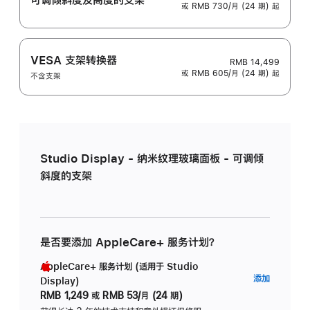
或 RMB 730/月 (24 期) 起
VESA 支架转换器
RMB 14,499
或 RMB 605/月 (24 期) 起
不含支架
Studio Display - 纳米纹理玻璃面板 - 可调倾
斜度的支架
是否要添加 AppleCare+ 服务计划？
AppleCare+ 服务计划 (适用于 Studio
AppleC
添加
Display)
服
RMB 1,249
或
RMB 53/月 (24 期)