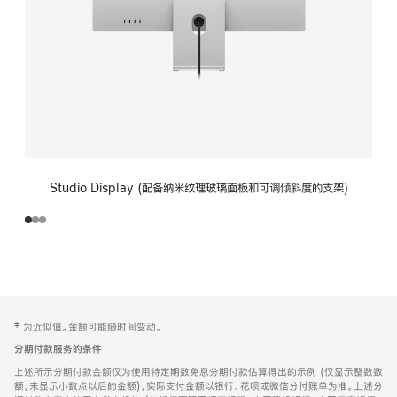
Studio Display (配备纳米纹理玻璃面板和可调倾斜度的支架)
网
脚
‡ 为近似值。金额可能随时间变动。
注
页
分期付款服务的条件
页
上述所示分期付款金额仅为使用特定期数免息分期付款估算得出的示例 (仅显示整数数
脚
额，未显示小数点以后的金额)，实际支付金额以银行、花呗或微信分付账单为准。上述分