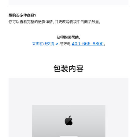
板
-
想购买多件商品？
可
你可以查看完整的送货详情，并更改购物袋中的商品数量。
调
倾
斜
获得购买帮助，
度
立即在线交流
(在
或致电
400-666-8800
。
的
新
支
窗
架
口
包装内容
的
中
分
打
期
开)
付
款
选
项)