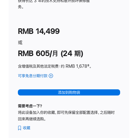
务
获得长达 3 年的技术支持和意外损坏保修服
务。
计
划
(适
RMB 14,499
用
于
或
Studio
RMB 605/月 (24 期)
Display
含增值税及其他法定税费
：约 RMB 1,678
脚
‡。
注
可享免息分期付款
(Studio
Display
-
添加到购物袋
纳
米
需要考虑一下？
纹
将此设备加入你的收藏，即可先保留全部配置选择，之后随时
理
回来再继续选购。
玻
璃
收藏
面