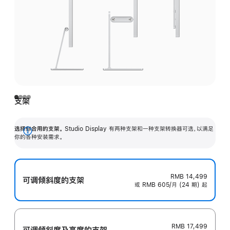
支架
选择你合用的支架。
Studio Display 有两种支架和一种支架转换器可选，以满足
展
你的各种安装需求。
开
RMB 14,499
可调倾斜度的支架
或 RMB 605/月 (24 期) 起
RMB 17,499
可调倾斜度及高‍度的支‍架