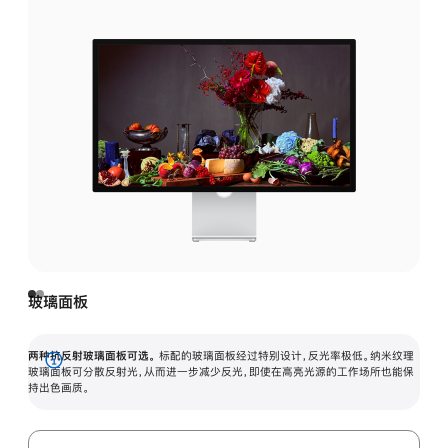
玻璃面板
两种抗反射玻璃面板可选。
标配的玻璃面板经过特别设计，反光率极低。纳米纹理
展
玻璃面板可分散反射光，从而进一步减少反光，即使在高亮光源的工作场所也能保
持出色画质。
开