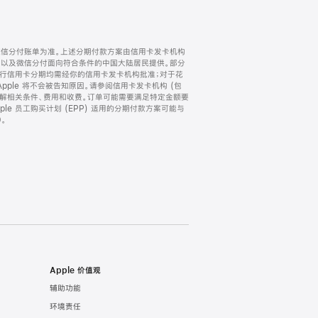
微信分付账单为准。上述分期付款方案由信用卡发卡机构
) 以及微信分付面向符合条件的中国大陆居民提供。部分
家。所有银行信用卡分期均需经你的信用卡发卡机构批准；对于花
ple 将不会被告知原因。请参阅信用卡发卡机构 (包
了解相关条件、费用和收费。订单可能需要满足特定金额要
e 员工购买计划 (EPP) 适用的分期付款方案可能与
。
Apple 价值观
辅助功能
环境责任