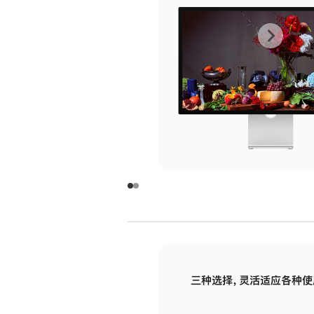
上
下
一
一
张
张
图
图
库
库
图
图
片
片
-
-
玻
玻
璃
璃
三种选择，灵活适应各种使
面
面
板
板