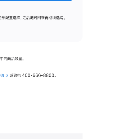
全部配置选择，之后随时回来再继续选购。
中的商品数量。
交流
(在
或致电
400-666-8800。
新
窗
口
中
打
开)