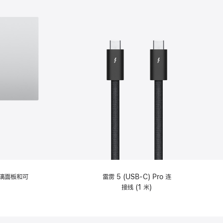
选
项)
理玻璃面板和可
雷雳 5 (USB-C) Pro 连
接线 (1 米)