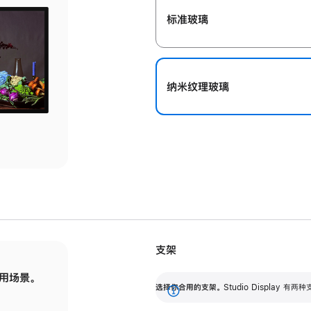
标准玻璃
纳米纹理玻璃
支架
用场景。
标配可调倾斜度的支架，提供 30 度的倾斜度
选
选择你合用的支架。
Studio Display
调节范围。
展