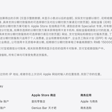
算得出的示例 (仅显示整数数额，未显示小数点以后的金额)，实际支付金额以银行、花呗或
等，具体支持分期付款服务的可选择银行及对应分期付款方案请见付款页面)、蚂蚁金服 (花呗
售店的分期付款方案可能与 Apple Store 在线商店不同，请到店咨询 Specialist 专
分付批准。如果你选择的分期付款方案未获得信用卡发卡机构、蚂蚁金服或微信分付的批准，Ap
具体支持分期付款服务的可选择银行请见付款页面) 网站、支付宝网站和微信分付服务页面，
期付款服务只适用于个人消费者。企业和教育机构客户、企业员工购买计划 (EPP) 和 Appl
企业商店。公司信用卡无资格申请分期。招商银行分期付款单笔订单最高限额为 RMB 150000
支付宝或微信分付账单。相关财务费用将显示在你的信用卡对账单、支付宝或微信账户中。
增值税。所有订单均可享受免费送货服务。
的 IP 地址，或者你在上次访问 Apple 网站时输入的位置信息，找到了你的位置。
ay
Apple Store 商店
商务应用
le 账户
查找零售店
Apple 与商务
e 账户
Genius Bar 天才吧
商务选购