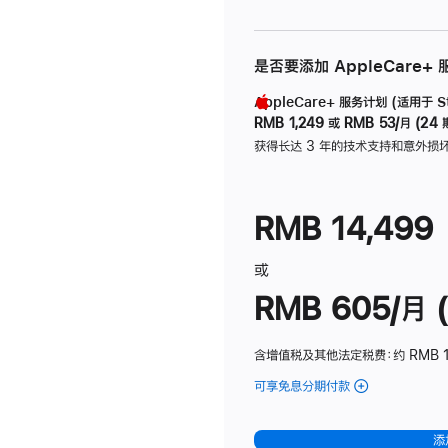
是否要添加 AppleCare+
AppleCare+ 服务计划 (适用于 Stu
RMB 1,249
或
RMB 53/月 (24 
获得长达 3 年的技术支持和意外损
RMB 14,499
或
RMB 605/月 (
含增值税及其他法定税费
：约 RMB 1
可享免息分期付款
(Studio
Display
-
添