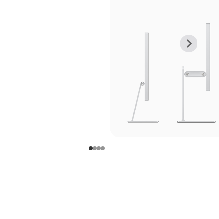
上
下
一
一
张
张
图
图
库
库
图
图
片
片
-
-
支
支
架
架