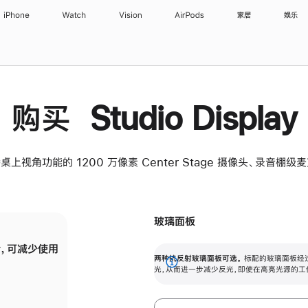
iPhone
Watch
Vision
AirPods
家居
娱乐
购买 Studio Display
桌上视角功能的 1200 万像素 Center Stage 摄像头、录音棚
玻璃面板
，可减少使用
纳米纹理玻璃面板可进一步减少反光，即使在
两种抗反射玻璃面板可选。
标配的玻璃面板经
。
有高亮光源的场所使用，也能保持出色画质。
展
光，从而进一步减少反光，即使在高亮光源的工
开