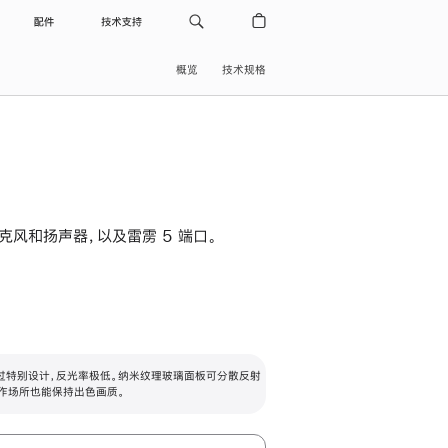
配件
技术支持
概览
技术规格
级麦克风和扬声器，以及雷雳 5 端口。
过特别设计，反光率极低。纳米纹理玻璃面板可分散反射
作场所也能保持出色画质。