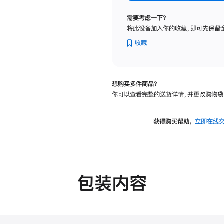
纳
米
需要考虑一下？
纹
将此设备加入你的收藏，即可先保留
理
玻
收藏
璃
面
板
想购买多件商品？
-
你可以查看完整的送货详情，并更改购物袋
可
调
倾
获得购买帮助，
立即在线
斜
度
的
支
架
包装内容
的
分
期
付
款