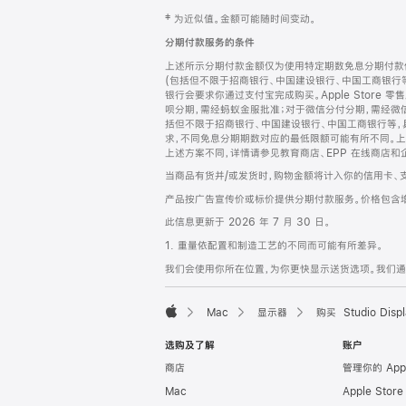
网
脚
‡ 为近似值。金额可能随时间变动。
注
页
分期付款服务的条件
页
上述所示分期付款金额仅为使用特定期数免息分期付款估
脚
(包括但不限于招商银行、中国建设银行、中国工商银行
银行会要求你通过支付宝完成购买。Apple Store 零
呗分期，需经蚂蚁金服批准；对于微信分付分期，需经微信
括但不限于招商银行、中国建设银行、中国工商银行等，
求，不同免息分期期数对应的最低限额可能有所不同。上述分
上述方案不同，详情请参见教育商店、EPP 在线商店和
当商品有货并/或发货时，购物金额将计入你的信用卡、
产品按广告宣传价或标价提供分期付款服务。价格包含
此信息更新于 2026 年 7 月 30 日。
1. 重量依配置和制造工艺的不同而可能有所差异。
我们会使用你所在位置，为你更快显示送货选项。我们通过你
Mac
显示器
购买 Studio Displ
Apple
选购及了解
账户
商店
管理你的 App
Mac
Apple Stor