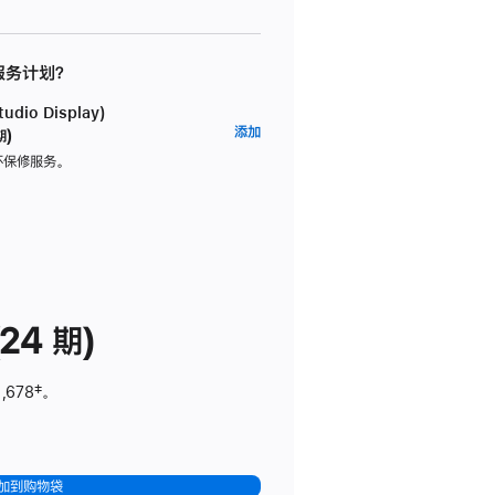
 服务计划？
dio Display)
AppleCare+
添加
期)
服
坏保修服务。
务
计
划
(适
用
于
24 期)
Studio
Display)
,678
脚
‡。
注
加到购物袋