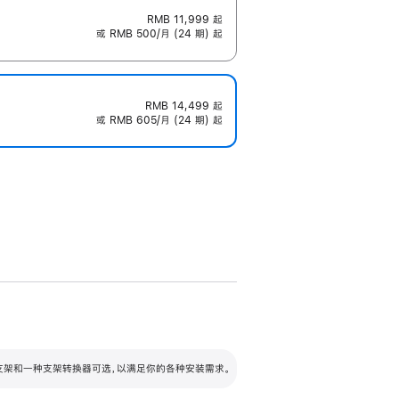
RMB 11,999
起
或 RMB 500/月 (24 期) 起
RMB 14,499
起
或 RMB 605/月 (24 期) 起
配可调倾斜度及高度的支架，额外增加 105
VESA 支架转换器
 有两种支架和一种支架转换器可选，以满足你的各种安装需求。
毫米的高度调节范围。
容的支架 (未随附)