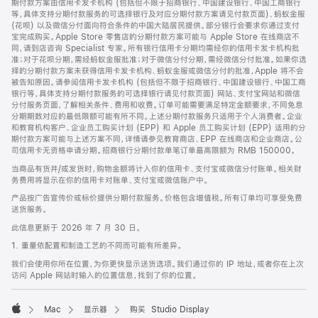
期付款方案由信用卡发卡机构 (包括但不限于招商银行、中国建设银行、中国工商银行
等，具体支持分期付款服务的可选择银行及对应分期付款方案请见付款页面)、蚂蚁金服
(花呗) 以及微信分付面向符合条件的中国大陆居民提供。部分银行会要求你通过支付
宝完成购买。Apple Store 零售店的分期付款方案可能与 Apple Store 在线商店不
同，请到店咨询 Specialist 专家。所有银行信用卡分期均需经你的信用卡发卡机构批
准；对于花呗分期，需经蚂蚁金服批准；对于微信分付分期，需经微信分付批准。如果你选
择的分期付款方案未获得信用卡发卡机构、蚂蚁金服或微信分付的批准，Apple 将不会
被告知原因。请参阅信用卡发卡机构 (包括但不限于招商银行、中国建设银行、中国工商
银行等，具体支持分期付款服务的可选择银行请见付款页面) 网站、支付宝网站和微信
分付服务页面，了解相关条件、费用和收费。订单可能需要满足特定金额要求，不同免息
分期期数对应的最低限额可能有所不同。上述分期付款服务只适用于个人消费者。企业
和教育机构客户、企业员工购买计划 (EPP) 和 Apple 员工购买计划 (EPP) 适用的分
期付款方案可能与上述方案不同，详情请参见教育商店、EPP 在线商店和企业商店。公
司信用卡无资格申请分期。招商银行分期付款单笔订单最高限额为 RMB 150000。
当商品有货并/或发货时，购物金额将计入你的信用卡、支付宝或微信分付账单。相关财
务费用将显示在你的信用卡对账单、支付宝或微信账户中。
产品按广告宣传价或标价提供分期付款服务。价格包含增值税。所有订单均可享受免费
送货服务。
此信息更新于 2026 年 7 月 30 日。
1. 重量依配置和制造工艺的不同而可能有所差异。
我们会使用你所在位置，为你更快显示送货选项。我们通过你的 IP 地址，或者你在上次
访问 Apple 网站时输入的位置信息，找到了你的位置。
Mac
显示器
购买 Studio Display