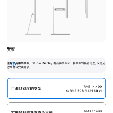
支架
选择你合用的支架。
Studio Display 有两种支架和一种支架转换器可选，以满足
展
你的各种安装需求。
开
RMB 14,499
可调倾斜度的支架
或 RMB 605/月 (24 期) 起
RMB 17,499
可调倾斜度及高‍度的支‍架