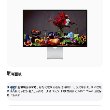
玻璃面板
两种抗反射玻璃面板可选。
标配的玻璃面板经过特别设计，反光率极低。纳米纹理
展
玻璃面板可分散反射光，从而进一步减少反光，即使在高亮光源的工作场所也能保
持出色画质。
开