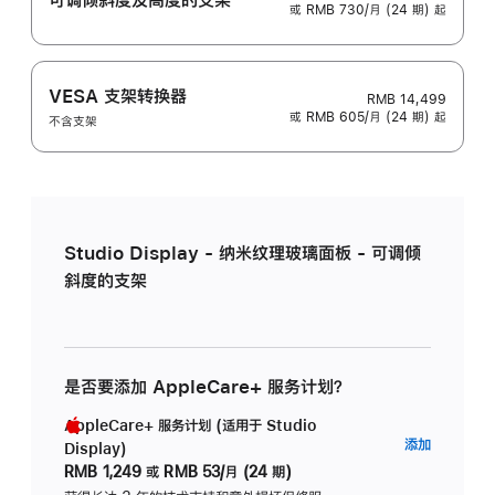
或 RMB 730/月 (24 期) 起
VESA 支架转换器
RMB 14,499
或 RMB 605/月 (24 期) 起
不含支架
Studio Display - 纳米纹理玻璃面板 - 可调倾
斜度的支架
是否要添加 AppleCare+ 服务计划？
AppleCare+ 服务计划 (适用于 Studio
AppleC
添加
Display)
服
RMB 1,249
或
RMB 53/月 (24 期)