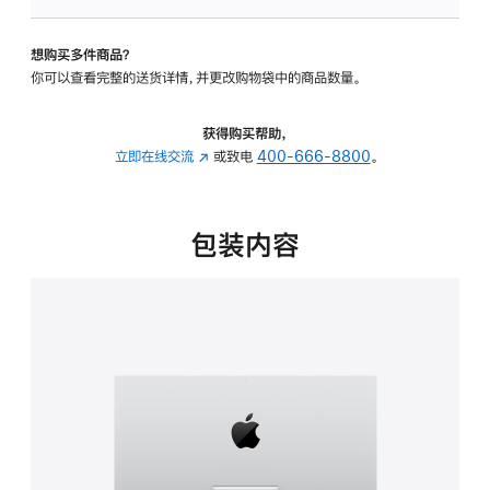
板
-
想购买多件商品？
可
你可以查看完整的送货详情，并更改购物袋中的商品数量。
调
倾
斜
获得购买帮助，
度
立即在线交流
(在
或致电
400-666-8800
。
的
新
支
窗
架
口
包装内容
的
中
分
打
期
开)
付
款
选
项)