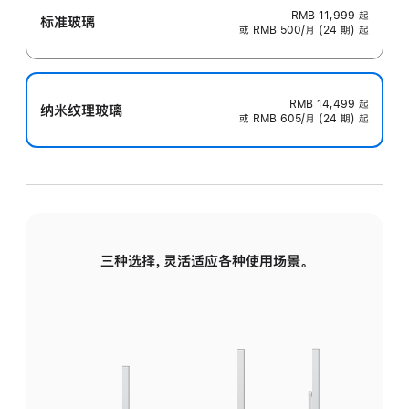
RMB 11,999
起
标准玻璃
或 RMB 500/月 (24 期) 起
RMB 14,499
起
纳米纹理玻璃
或 RMB 605/月 (24 期) 起
三种选择，灵活适应各种使用场景。
标