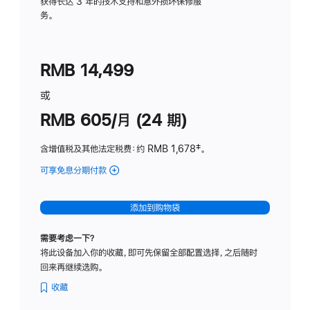
务
获得长达 3 年的技术支持和意外损坏保修服
务。
计
划
(适
RMB 14,499
用
于
或
Studio
RMB 605/月 (24 期)
Display
含增值税及其他法定税费
：约 RMB 1,678
脚
‡。
注
可享免息分期付款
(Studio
Display
-
添加到购物袋
纳
米
需要考虑一下？
纹
将此设备加入你的收藏，即可先保留全部配置选择，之后随时
理
回来再继续选购。
玻
璃
收藏
面