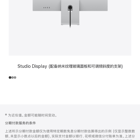
Studio Display (配备纳米纹理玻璃面板和可调倾斜度的支架)
网
脚
‡ 为近似值。金额可能随时间变动。
注
页
分期付款服务的条件
页
上述所示分期付款金额仅为使用特定期数免息分期付款估算得出的示例 (仅显示整数数
脚
额，未显示小数点以后的金额)，实际支付金额以银行、花呗或微信分付账单为准。上述分