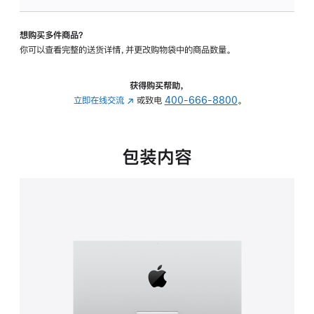
板
-
想购买多件商品？
可
你可以查看完整的送货详情，并更改购物袋中的商品数量。
调
倾
斜
获得购买帮助，
度
立即在线交流
(在
或致电
400-666-8800
。
的
新
支
窗
架
口
包装内容
的
中
分
打
期
开)
付
款
选
项)