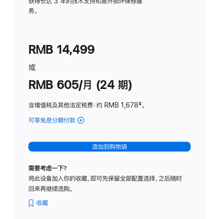
务
获得长达 3 年的技术支持和意外损坏保修服
务。
计
划
(适
RMB 14,499
用
于
或
Studio
RMB 605/月 (24 期)
Display
含增值税及其他法定税费
：约 RMB 1,678
脚
‡。
注
可享免息分期付款
(Studio
Display
-
添加到购物袋
纳
米
需要考虑一下？
纹
将此设备加入你的收藏，即可先保留全部配置选择，之后随时
理
回来再继续选购。
玻
璃
收藏
面