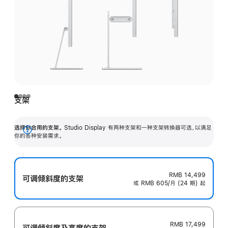
支架
选择你合用的支架。
Studio Display 有两种支架和一种支架转换器可选，以满足
展
你的各种安装需求。
开
RMB 14,499
可调倾斜度的支架
或 RMB 605/月 (24 期) 起
RMB 17,499
可调倾斜度及高‍度的支‍架