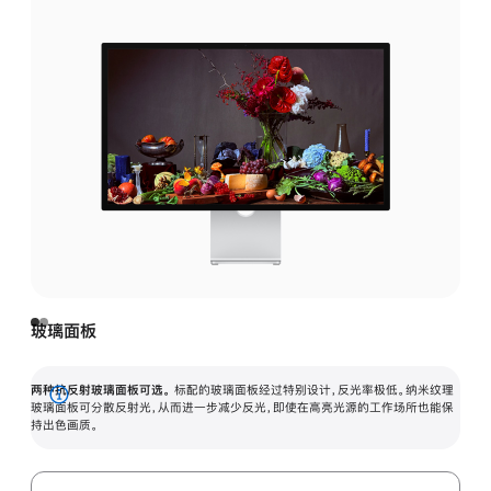
玻璃面板
两种抗反射玻璃面板可选。
标配的玻璃面板经过特别设计，反光率极低。纳米纹理
展
玻璃面板可分散反射光，从而进一步减少反光，即使在高亮光源的工作场所也能保
持出色画质。
开