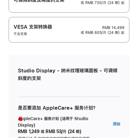
或 RMB 730/月 (24 期) 起
VESA 支架转换器
RMB 14,499
或 RMB 605/月 (24 期) 起
不含支架
Studio Display - 纳米纹理玻璃面板 - 可调倾
斜度的支架
是否要添加 AppleCare+ 服务计划？
AppleCare+ 服务计划 (适用于 Studio
AppleC
添加
Display)
服
RMB 1,249
或
RMB 53/月 (24 期)