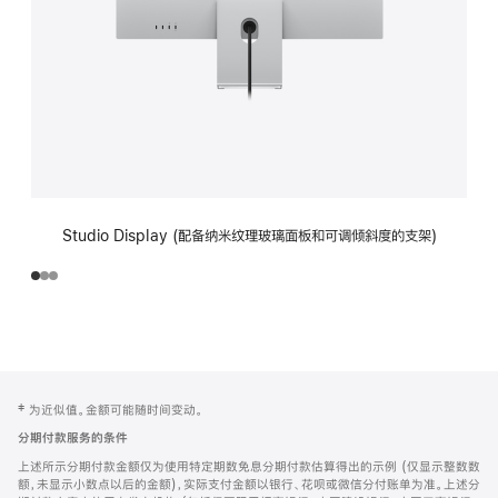
Studio Display (配备纳米纹理玻璃面板和可调倾斜度的支架)
网
脚
‡ 为近似值。金额可能随时间变动。
注
页
分期付款服务的条件
页
上述所示分期付款金额仅为使用特定期数免息分期付款估算得出的示例 (仅显示整数数
脚
额，未显示小数点以后的金额)，实际支付金额以银行、花呗或微信分付账单为准。上述分