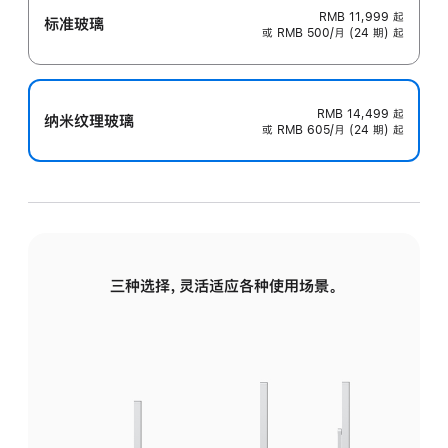
RMB 11,999
起
标准玻璃
或 RMB 500/月 (24 期) 起
RMB 14,499
起
纳米纹理玻璃
或 RMB 605/月 (24 期) 起
三种选择，灵活适应各种使用场景。
标