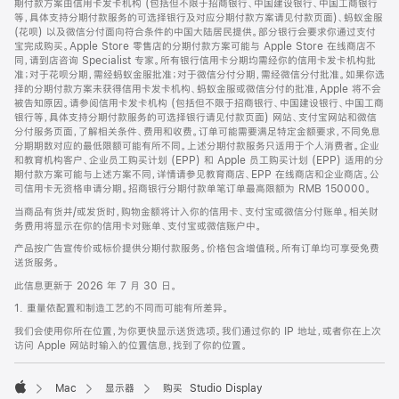
期付款方案由信用卡发卡机构 (包括但不限于招商银行、中国建设银行、中国工商银行
等，具体支持分期付款服务的可选择银行及对应分期付款方案请见付款页面)、蚂蚁金服
(花呗) 以及微信分付面向符合条件的中国大陆居民提供。部分银行会要求你通过支付
宝完成购买。Apple Store 零售店的分期付款方案可能与 Apple Store 在线商店不
同，请到店咨询 Specialist 专家。所有银行信用卡分期均需经你的信用卡发卡机构批
准；对于花呗分期，需经蚂蚁金服批准；对于微信分付分期，需经微信分付批准。如果你选
择的分期付款方案未获得信用卡发卡机构、蚂蚁金服或微信分付的批准，Apple 将不会
被告知原因。请参阅信用卡发卡机构 (包括但不限于招商银行、中国建设银行、中国工商
银行等，具体支持分期付款服务的可选择银行请见付款页面) 网站、支付宝网站和微信
分付服务页面，了解相关条件、费用和收费。订单可能需要满足特定金额要求，不同免息
分期期数对应的最低限额可能有所不同。上述分期付款服务只适用于个人消费者。企业
和教育机构客户、企业员工购买计划 (EPP) 和 Apple 员工购买计划 (EPP) 适用的分
期付款方案可能与上述方案不同，详情请参见教育商店、EPP 在线商店和企业商店。公
司信用卡无资格申请分期。招商银行分期付款单笔订单最高限额为 RMB 150000。
当商品有货并/或发货时，购物金额将计入你的信用卡、支付宝或微信分付账单。相关财
务费用将显示在你的信用卡对账单、支付宝或微信账户中。
产品按广告宣传价或标价提供分期付款服务。价格包含增值税。所有订单均可享受免费
送货服务。
此信息更新于 2026 年 7 月 30 日。
1. 重量依配置和制造工艺的不同而可能有所差异。
我们会使用你所在位置，为你更快显示送货选项。我们通过你的 IP 地址，或者你在上次
访问 Apple 网站时输入的位置信息，找到了你的位置。
Mac
显示器
购买 Studio Display