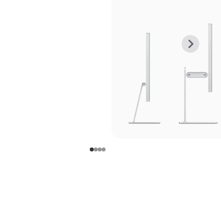
上
下
一
一
张
张
图
图
库
库
图
图
片
片
-
-
支
支
架
架