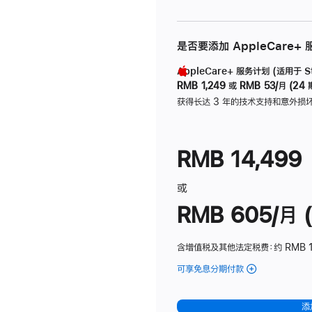
是否要添加 AppleCare+
AppleCare+ 服务计划 (适用于 Stu
RMB 1,249
或
RMB 53/月 (24 
获得长达 3 年的技术支持和意外损
RMB 14,499
或
RMB 605/月 (
含增值税及其他法定税费
：约 RMB 1
可享免息分期付款
(Studio
Display
-
添