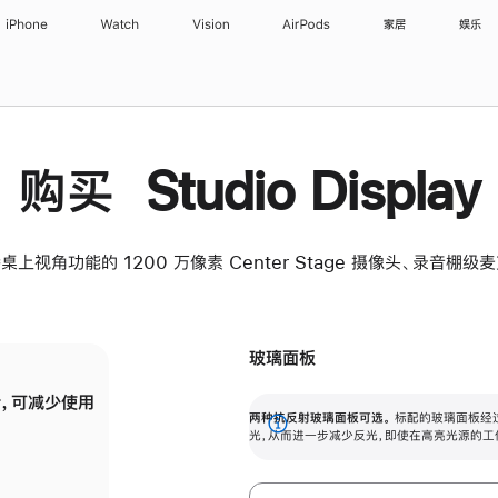
iPhone
Watch
Vision
AirPods
家居
娱乐
购买 Studio Display
桌上视角功能的 1200 万像素 Center Stage 摄像头、录音棚
玻璃面板
，可减少使用
纳米纹理玻璃面板可进一步减少反光，即使在
两种抗反射玻璃面板可选。
标配的玻璃面板经
。
有高亮光源的场所使用，也能保持出色画质。
展
光，从而进一步减少反光，即使在高亮光源的工
开