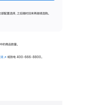
全部配置选择，之后随时回来再继续选购。
中的商品数量。
交流
(在
或致电
400-666-8800。
新
窗
口
中
打
开)