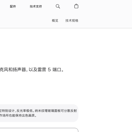
配件
技术支持
概览
技术规格
级麦克风和扬声器，以及雷雳 5 端口。
过特别设计，反光率极低。纳米纹理玻璃面板可分散反射
作场所也能保持出色画质。