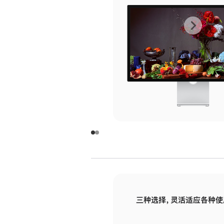
上
下
一
一
张
张
图
图
库
库
图
图
片
片
-
-
玻
玻
璃
璃
三种选择，灵活适应各种使
面
面
板
板