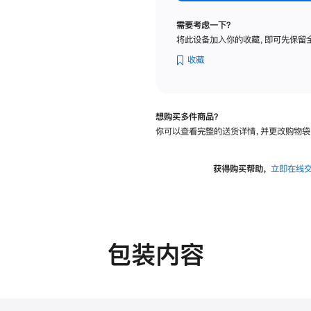
纳
米
需要考虑一下？
纹
将此设备加入你的收藏，即可先保留
理
玻
收藏
璃
面
板
想购买多件商品？
-
你可以查看完整的送货详情，并更改购物袋
可
调
倾
获得购买帮助，
立即在线
斜
度
的
支
架
包装内容
的
分
期
付
款