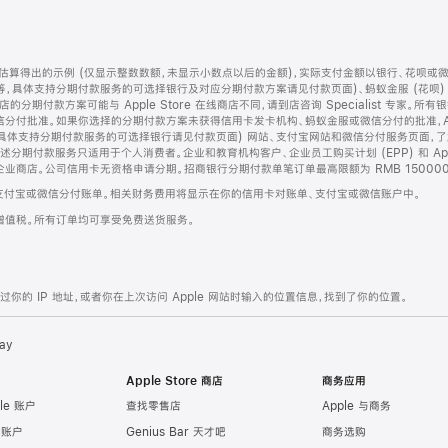
算得出的示例 (仅显示整数数额，未显示小数点以后的金额)，实际支付金额以银行、花呗或
等，具体支持分期付款服务的可选择银行及对应分期付款方案请见付款页面)、蚂蚁金服 (花呗
售店的分期付款方案可能与 Apple Store 在线商店不同，请到店咨询 Specialist 专
分付批准。如果你选择的分期付款方案未获得信用卡发卡机构、蚂蚁金服或微信分付的批准，Ap
具体支持分期付款服务的可选择银行请见付款页面) 网站、支付宝网站和微信分付服务页面，
期付款服务只适用于个人消费者。企业和教育机构客户、企业员工购买计划 (EPP) 和 Appl
企业商店。公司信用卡无资格申请分期。招商银行分期付款单笔订单最高限额为 RMB 150000
支付宝或微信分付账单。相关财务费用将显示在你的信用卡对账单、支付宝或微信账户中。
增值税。所有订单均可享受免费送货服务。
的 IP 地址，或者你在上次访问 Apple 网站时输入的位置信息，找到了你的位置。
ay
Apple Store 商店
商务应用
le 账户
查找零售店
Apple 与商务
e 账户
Genius Bar 天才吧
商务选购