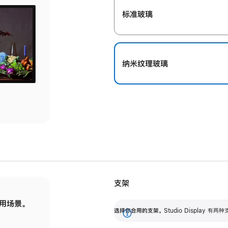
标准玻璃
纳米纹理玻璃
支架
用场景。
标配可调倾斜度的支架，提供 30 度的倾斜度
选
选择你合用的支架。
Studio Display
调节范围。
展