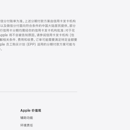
微信分付账单为准。上述分期付款方案由信用卡发卡机构
) 以及微信分付面向符合条件的中国大陆居民提供。部分
家。所有银行信用卡分期均需经你的信用卡发卡机构批准；对于花
ple 将不会被告知原因。请参阅信用卡发卡机构 (包
了解相关条件、费用和收费。订单可能需要满足特定金额要
e 员工购买计划 (EPP) 适用的分期付款方案可能与
。
Apple 价值观
辅助功能
环境责任