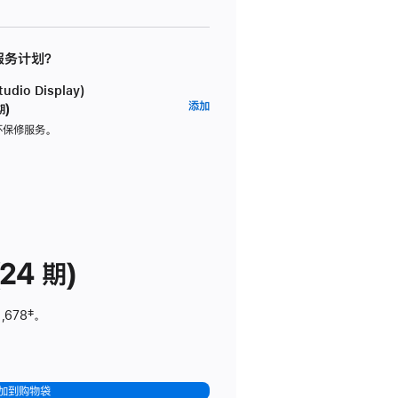
 服务计划？
dio Display)
AppleCare+
添加
期)
服
坏保修服务。
务
计
划
(适
用
于
24 期)
Studio
Display)
,678
脚
‡。
注
加到购物袋