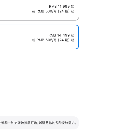
RMB 11,999
起
或 RMB 500/月 (24 期) 起
RMB 14,499
起
或 RMB 605/月 (24 期) 起
配可调倾斜度及高度的支架，额外增加 105
VESA 支架转换器
 有两种支架和一种支架转换器可选，以满足你的各种安装需求。
毫米的高度调节范围。
容的支架 (未随附)