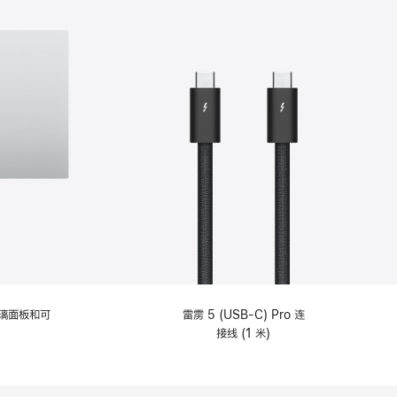
选
项)
理玻璃面板和可
雷雳 5 (USB-C) Pro 连
接线 (1 米)