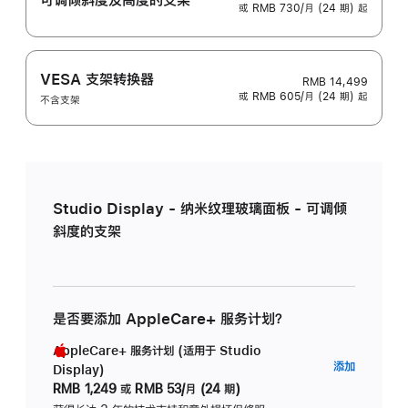
或 RMB 730/月 (24 期) 起
VESA 支架转换器
RMB 14,499
或 RMB 605/月 (24 期) 起
不含支架
Studio Display - 纳米纹理玻璃面板 - 可调倾
斜度的支架
是否要添加 AppleCare+ 服务计划？
AppleCare+ 服务计划 (适用于 Studio
AppleC
添加
Display)
服
RMB 1,249
或
RMB 53/月 (24 期)