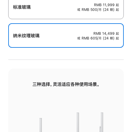
RMB 11,999
起
标准玻璃
或 RMB 500/月 (24 期) 起
RMB 14,499
起
纳米纹理玻璃
或 RMB 605/月 (24 期) 起
三种选择，灵活适应各种使用场景。
标