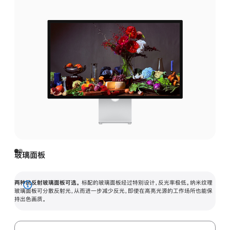
玻璃面板
两种抗反射玻璃面板可选。
标配的玻璃面板经过特别设计，反光率极低。纳米纹理
展
玻璃面板可分散反射光，从而进一步减少反光，即使在高亮光源的工作场所也能保
持出色画质。
开