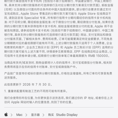
期付款方案由信用卡发卡机构 (包括但不限于招商银行、中国建设银行、中国工商银行
等，具体支持分期付款服务的可选择银行及对应分期付款方案请见付款页面)、蚂蚁金服
(花呗) 以及微信分付面向符合条件的中国大陆居民提供。部分银行会要求你通过支付
宝完成购买。Apple Store 零售店的分期付款方案可能与 Apple Store 在线商店不
同，请到店咨询 Specialist 专家。所有银行信用卡分期均需经你的信用卡发卡机构批
准；对于花呗分期，需经蚂蚁金服批准；对于微信分付分期，需经微信分付批准。如果你选
择的分期付款方案未获得信用卡发卡机构、蚂蚁金服或微信分付的批准，Apple 将不会
被告知原因。请参阅信用卡发卡机构 (包括但不限于招商银行、中国建设银行、中国工商
银行等，具体支持分期付款服务的可选择银行请见付款页面) 网站、支付宝网站和微信
分付服务页面，了解相关条件、费用和收费。订单可能需要满足特定金额要求，不同免息
分期期数对应的最低限额可能有所不同。上述分期付款服务只适用于个人消费者。企业
和教育机构客户、企业员工购买计划 (EPP) 和 Apple 员工购买计划 (EPP) 适用的分
期付款方案可能与上述方案不同，详情请参见教育商店、EPP 在线商店和企业商店。公
司信用卡无资格申请分期。招商银行分期付款单笔订单最高限额为 RMB 150000。
当商品有货并/或发货时，购物金额将计入你的信用卡、支付宝或微信分付账单。相关财
务费用将显示在你的信用卡对账单、支付宝或微信账户中。
产品按广告宣传价或标价提供分期付款服务。价格包含增值税。所有订单均可享受免费
送货服务。
此信息更新于 2026 年 7 月 30 日。
1. 重量依配置和制造工艺的不同而可能有所差异。
我们会使用你所在位置，为你更快显示送货选项。我们通过你的 IP 地址，或者你在上次
访问 Apple 网站时输入的位置信息，找到了你的位置。
Mac
显示器
购买 Studio Display