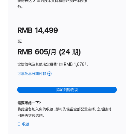
务
获得长达 3 年的技术支持和意外损坏保修服
务。
计
划
(适
RMB 14,499
用
于
或
Studio
RMB 605/月 (24 期)
Display
含增值税及其他法定税费
：约 RMB 1,678
脚
‡。
注
可享免息分期付款
(Studio
Display
-
添加到购物袋
纳
米
需要考虑一下？
纹
将此设备加入你的收藏，即可先保留全部配置选择，之后随时
理
回来再继续选购。
玻
璃
收藏
面