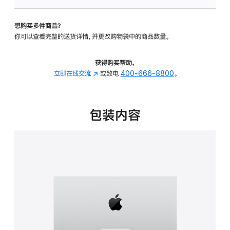
板
-
想购买多件商品？
可
你可以查看完整的送货详情，并更改购物袋中的商品数量。
调
倾
斜
获得购买帮助，
度
立即在线交流
(在
或致电
400-666-8800
。
的
新
支
窗
架
口
包装内容
的
中
分
打
期
开)
付
款
选
项)