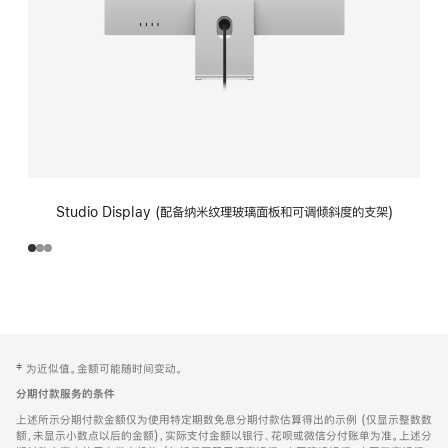
Studio Display (配备纳米纹理玻璃面板和可调倾斜度的支架)
网
脚
‡ 为近似值。金额可能随时间变动。
注
页
分期付款服务的条件
页
上述所示分期付款金额仅为使用特定期数免息分期付款估算得出的示例 (仅显示整数数
脚
额，未显示小数点以后的金额)，实际支付金额以银行、花呗或微信分付账单为准。上述分