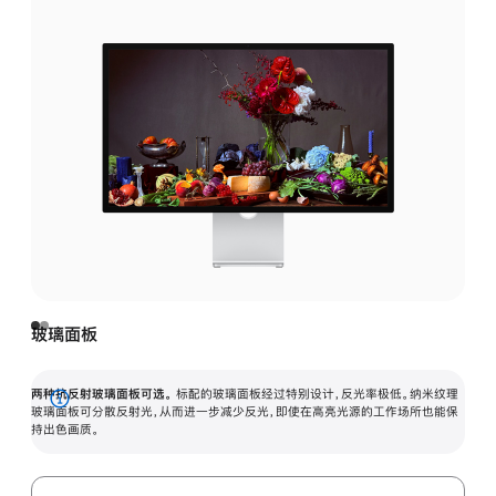
玻璃面板
两种抗反射玻璃面板可选。
标配的玻璃面板经过特别设计，反光率极低。纳米纹理
展
玻璃面板可分散反射光，从而进一步减少反光，即使在高亮光源的工作场所也能保
持出色画质。
开