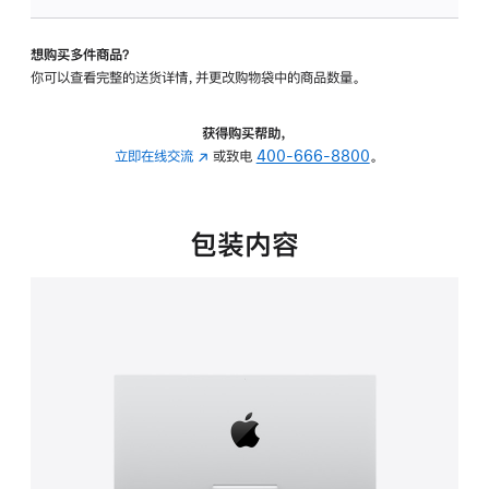
板
-
想购买多件商品？
可
你可以查看完整的送货详情，并更改购物袋中的商品数量。
调
倾
斜
获得购买帮助，
度
立即在线交流
(在
或致电
400-666-8800
。
的
新
支
窗
架
口
包装内容
的
中
分
打
期
开)
付
款
选
项)