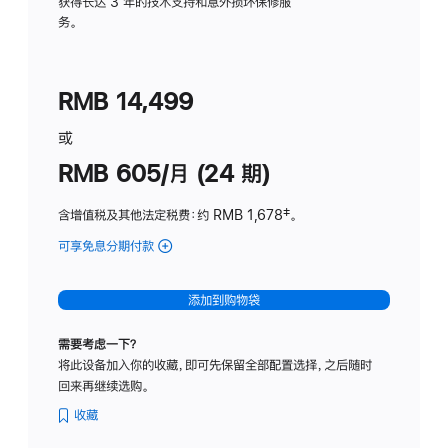
务
获得长达 3 年的技术支持和意外损坏保修服
务。
计
划
(适
RMB 14,499
用
于
或
Studio
RMB 605/月 (24 期)
Display
含增值税及其他法定税费
：约 RMB 1,678
脚
‡。
注
可享免息分期付款
(Studio
Display
-
添加到购物袋
纳
米
需要考虑一下？
纹
将此设备加入你的收藏，即可先保留全部配置选择，之后随时
理
回来再继续选购。
玻
璃
收藏
面