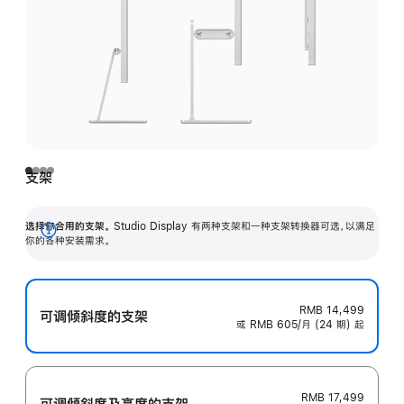
支架
选择你合用的支架。
Studio Display 有两种支架和一种支架转换器可选，以满足
展
你的各种安装需求。
开
RMB 14,499
可调倾斜度的支架
或 RMB 605/月 (24 期) 起
RMB 17,499
可调倾斜度及高‍度的支‍架