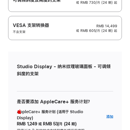
或 RMB 730/月 (24 期) 起
VESA 支架转换器
RMB 14,499
或 RMB 605/月 (24 期) 起
不含支架
Studio Display - 纳米纹理玻璃面板 - 可调倾
斜度的支架
是否要添加 AppleCare+ 服务计划？
AppleCare+ 服务计划 (适用于 Studio
AppleC
添加
Display)
服
RMB 1,249
或
RMB 53/月 (24 期)