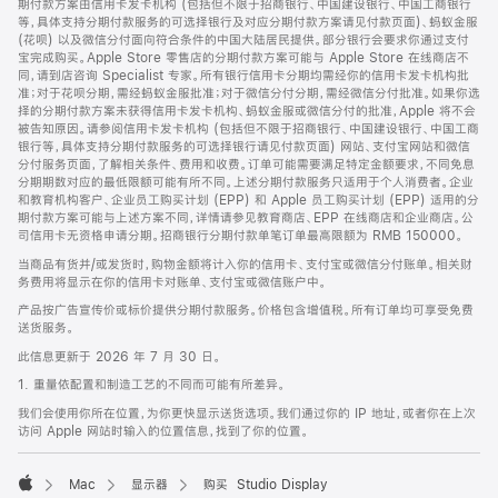
期付款方案由信用卡发卡机构 (包括但不限于招商银行、中国建设银行、中国工商银行
等，具体支持分期付款服务的可选择银行及对应分期付款方案请见付款页面)、蚂蚁金服
(花呗) 以及微信分付面向符合条件的中国大陆居民提供。部分银行会要求你通过支付
宝完成购买。Apple Store 零售店的分期付款方案可能与 Apple Store 在线商店不
同，请到店咨询 Specialist 专家。所有银行信用卡分期均需经你的信用卡发卡机构批
准；对于花呗分期，需经蚂蚁金服批准；对于微信分付分期，需经微信分付批准。如果你选
择的分期付款方案未获得信用卡发卡机构、蚂蚁金服或微信分付的批准，Apple 将不会
被告知原因。请参阅信用卡发卡机构 (包括但不限于招商银行、中国建设银行、中国工商
银行等，具体支持分期付款服务的可选择银行请见付款页面) 网站、支付宝网站和微信
分付服务页面，了解相关条件、费用和收费。订单可能需要满足特定金额要求，不同免息
分期期数对应的最低限额可能有所不同。上述分期付款服务只适用于个人消费者。企业
和教育机构客户、企业员工购买计划 (EPP) 和 Apple 员工购买计划 (EPP) 适用的分
期付款方案可能与上述方案不同，详情请参见教育商店、EPP 在线商店和企业商店。公
司信用卡无资格申请分期。招商银行分期付款单笔订单最高限额为 RMB 150000。
当商品有货并/或发货时，购物金额将计入你的信用卡、支付宝或微信分付账单。相关财
务费用将显示在你的信用卡对账单、支付宝或微信账户中。
产品按广告宣传价或标价提供分期付款服务。价格包含增值税。所有订单均可享受免费
送货服务。
此信息更新于 2026 年 7 月 30 日。
1. 重量依配置和制造工艺的不同而可能有所差异。
我们会使用你所在位置，为你更快显示送货选项。我们通过你的 IP 地址，或者你在上次
访问 Apple 网站时输入的位置信息，找到了你的位置。
Mac
显示器
购买 Studio Display