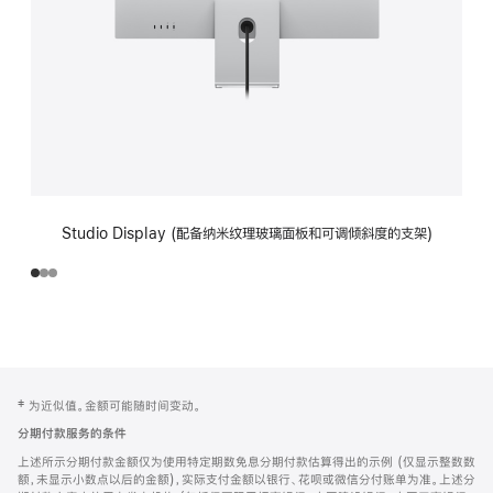
Studio Display (配备纳米纹理玻璃面板和可调倾斜度的支架)
网
脚
‡ 为近似值。金额可能随时间变动。
注
页
分期付款服务的条件
页
上述所示分期付款金额仅为使用特定期数免息分期付款估算得出的示例 (仅显示整数数
脚
额，未显示小数点以后的金额)，实际支付金额以银行、花呗或微信分付账单为准。上述分