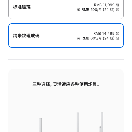
RMB 11,999
起
标准玻璃
或 RMB 500/月 (24 期) 起
RMB 14,499
起
纳米纹理玻璃
或 RMB 605/月 (24 期) 起
三种选择，灵活适应各种使用场景。
标