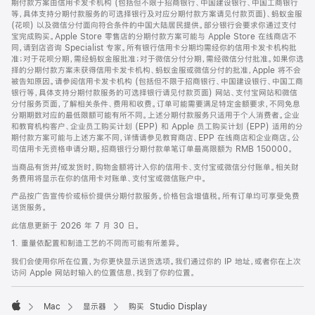
期付款方案由信用卡发卡机构 (包括但不限于招商银行、中国建设银行、中国工商银行
等，具体支持分期付款服务的可选择银行及对应分期付款方案请见付款页面)、蚂蚁金服
(花呗) 以及微信分付面向符合条件的中国大陆居民提供。部分银行会要求你通过支付
宝完成购买。Apple Store 零售店的分期付款方案可能与 Apple Store 在线商店不
同，请到店咨询 Specialist 专家。所有银行信用卡分期均需经你的信用卡发卡机构批
准；对于花呗分期，需经蚂蚁金服批准；对于微信分付分期，需经微信分付批准。如果你选
择的分期付款方案未获得信用卡发卡机构、蚂蚁金服或微信分付的批准，Apple 将不会
被告知原因。请参阅信用卡发卡机构 (包括但不限于招商银行、中国建设银行、中国工商
银行等，具体支持分期付款服务的可选择银行请见付款页面) 网站、支付宝网站和微信
分付服务页面，了解相关条件、费用和收费。订单可能需要满足特定金额要求，不同免息
分期期数对应的最低限额可能有所不同。上述分期付款服务只适用于个人消费者。企业
和教育机构客户、企业员工购买计划 (EPP) 和 Apple 员工购买计划 (EPP) 适用的分
期付款方案可能与上述方案不同，详情请参见教育商店、EPP 在线商店和企业商店。公
司信用卡无资格申请分期。招商银行分期付款单笔订单最高限额为 RMB 150000。
当商品有货并/或发货时，购物金额将计入你的信用卡、支付宝或微信分付账单。相关财
务费用将显示在你的信用卡对账单、支付宝或微信账户中。
产品按广告宣传价或标价提供分期付款服务。价格包含增值税。所有订单均可享受免费
送货服务。
此信息更新于 2026 年 7 月 30 日。
1. 重量依配置和制造工艺的不同而可能有所差异。
我们会使用你所在位置，为你更快显示送货选项。我们通过你的 IP 地址，或者你在上次
访问 Apple 网站时输入的位置信息，找到了你的位置。
Mac
显示器
购买 Studio Display