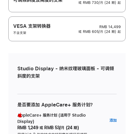
或 RMB 730/月 (24 期) 起
VESA 支架转换器
RMB 14,499
或 RMB 605/月 (24 期) 起
不含支架
Studio Display - 纳米纹理玻璃面板 - 可调倾
斜度的支架
是否要添加 AppleCare+ 服务计划？
AppleCare+ 服务计划 (适用于 Studio
AppleC
添加
Display)
服
RMB 1,249
或
RMB 53/月 (24 期)