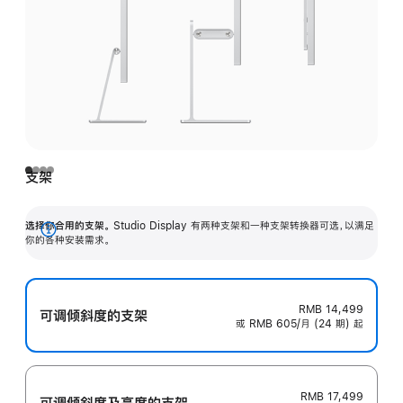
支架
选择你合用的支架。
Studio Display 有两种支架和一种支架转换器可选，以满足
展
你的各种安装需求。
开
RMB 14,499
可调倾斜度的支架
或 RMB 605/月 (24 期) 起
RMB 17,499
可调倾斜度及高‍度的支‍架