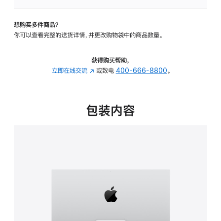
板
-
想购买多件商品？
可
你可以查看完整的送货详情，并更改购物袋中的商品数量。
调
倾
斜
获得购买帮助，
度
立即在线交流
(在
或致电
400-666-8800
。
的
新
支
窗
架
口
包装内容
的
中
分
打
期
开)
付
款
选
项)