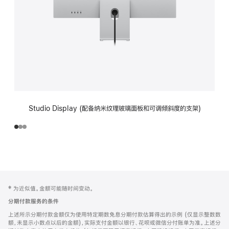
Studio Display (配备纳米纹理玻璃面板和可调倾斜度的支架)
网
脚
‡ 为近似值。金额可能随时间变动。
注
页
分期付款服务的条件
页
上述所示分期付款金额仅为使用特定期数免息分期付款估算得出的示例 (仅显示整数数
脚
额，未显示小数点以后的金额)，实际支付金额以银行、花呗或微信分付账单为准。上述分