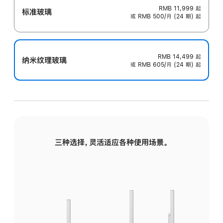
RMB 11,999
起
标准玻璃
或 RMB 500/月 (24 期) 起
RMB 14,499
起
纳米纹理玻璃
或 RMB 605/月 (24 期) 起
三种选择，灵活适应各种使用场景。
标