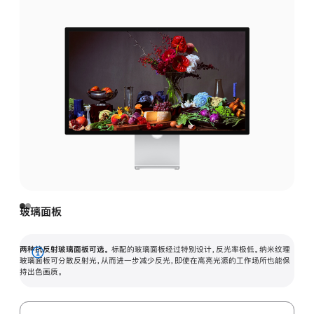
玻璃面板
两种抗反射玻璃面板可选。
标配的玻璃面板经过特别设计，反光率极低。纳米纹理
展
玻璃面板可分散反射光，从而进一步减少反光，即使在高亮光源的工作场所也能保
持出色画质。
开