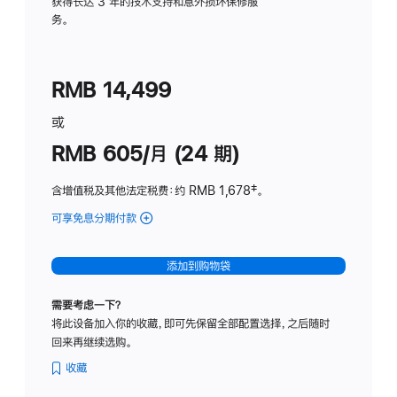
务
获得长达 3 年的技术支持和意外损坏保修服
务。
计
划
(适
RMB 14,499
用
于
或
Studio
RMB 605/月 (24 期)
Display
含增值税及其他法定税费
：约 RMB 1,678
脚
‡。
注
可享免息分期付款
(Studio
Display
-
添加到购物袋
纳
米
需要考虑一下？
纹
将此设备加入你的收藏，即可先保留全部配置选择，之后随时
理
回来再继续选购。
玻
璃
收藏
面