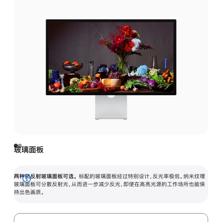
玻璃面板
两种抗反射玻璃面板可选。
标配的玻璃面板经过特别设计，反光率极低。纳米纹理
展
玻璃面板可分散反射光，从而进一步减少反光，即使在高亮光源的工作场所也能保
持出色画质。
开