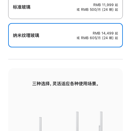
RMB 11,999
起
标准玻璃
或 RMB 500/月 (24 期) 起
RMB 14,499
起
纳米纹理玻璃
或 RMB 605/月 (24 期) 起
三种选择，灵活适应各种使用场景。
标