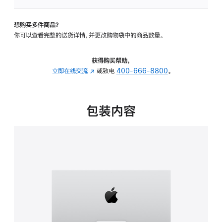
板
-
想购买多件商品？
可
你可以查看完整的送货详情，并更改购物袋中的商品数量。
调
倾
斜
获得购买帮助，
度
立即在线交流
(在
或致电
400-666-8800
。
的
新
支
窗
架
口
包装内容
的
中
分
打
期
开)
付
款
选
项)