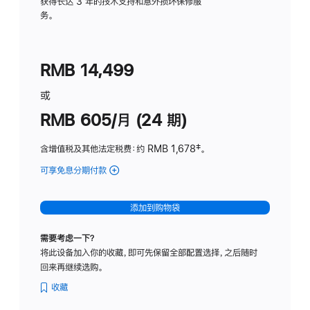
务
获得长达 3 年的技术支持和意外损坏保修服
务。
计
划
(适
RMB 14,499
用
于
或
Studio
RMB 605/月 (24 期)
Display
含增值税及其他法定税费
：约 RMB 1,678
脚
‡。
注
可享免息分期付款
(Studio
Display
-
添加到购物袋
纳
米
需要考虑一下？
纹
将此设备加入你的收藏，即可先保留全部配置选择，之后随时
理
回来再继续选购。
玻
璃
收藏
面