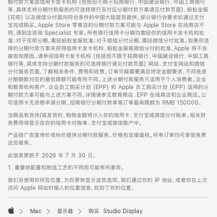
期付款方案由信用卡发卡机构 (包括但不限于招商银行、中国建设银行、中国工商银行
等，具体支持分期付款服务的可选择银行及对应分期付款方案请见付款页面)、蚂蚁金服
(花呗) 以及微信分付面向符合条件的中国大陆居民提供。部分银行会要求你通过支付
宝完成购买。Apple Store 零售店的分期付款方案可能与 Apple Store 在线商店不
同，请到店咨询 Specialist 专家。所有银行信用卡分期均需经你的信用卡发卡机构批
准；对于花呗分期，需经蚂蚁金服批准；对于微信分付分期，需经微信分付批准。如果你选
择的分期付款方案未获得信用卡发卡机构、蚂蚁金服或微信分付的批准，Apple 将不会
被告知原因。请参阅信用卡发卡机构 (包括但不限于招商银行、中国建设银行、中国工商
银行等，具体支持分期付款服务的可选择银行请见付款页面) 网站、支付宝网站和微信
分付服务页面，了解相关条件、费用和收费。订单可能需要满足特定金额要求，不同免息
分期期数对应的最低限额可能有所不同。上述分期付款服务只适用于个人消费者。企业
和教育机构客户、企业员工购买计划 (EPP) 和 Apple 员工购买计划 (EPP) 适用的分
期付款方案可能与上述方案不同，详情请参见教育商店、EPP 在线商店和企业商店。公
司信用卡无资格申请分期。招商银行分期付款单笔订单最高限额为 RMB 150000。
当商品有货并/或发货时，购物金额将计入你的信用卡、支付宝或微信分付账单。相关财
务费用将显示在你的信用卡对账单、支付宝或微信账户中。
产品按广告宣传价或标价提供分期付款服务。价格包含增值税。所有订单均可享受免费
送货服务。
此信息更新于 2026 年 7 月 30 日。
1. 重量依配置和制造工艺的不同而可能有所差异。
我们会使用你所在位置，为你更快显示送货选项。我们通过你的 IP 地址，或者你在上次
访问 Apple 网站时输入的位置信息，找到了你的位置。
Mac
显示器
购买 Studio Display