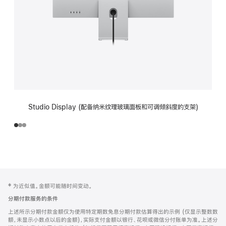
Studio Display (配备纳米纹理玻璃面板和可调倾斜度的支架)
网
脚
‡ 为近似值。金额可能随时间变动。
注
页
分期付款服务的条件
页
上述所示分期付款金额仅为使用特定期数免息分期付款估算得出的示例 (仅显示整数数
脚
额，未显示小数点以后的金额)，实际支付金额以银行、花呗或微信分付账单为准。上述分