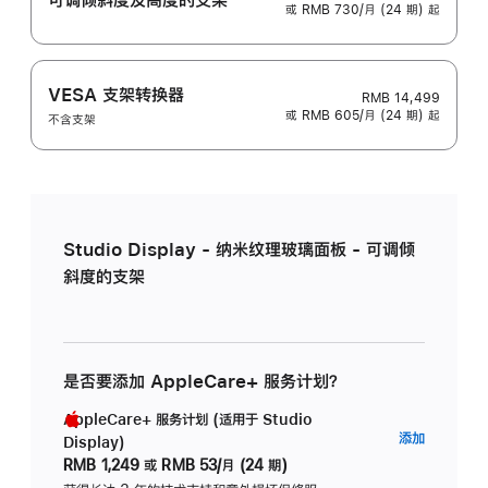
或 RMB 730/月 (24 期) 起
VESA 支架转换器
RMB 14,499
或 RMB 605/月 (24 期) 起
不含支架
Studio Display - 纳米纹理玻璃面板 - 可调倾
斜度的支架
是否要添加 AppleCare+ 服务计划？
AppleCare+ 服务计划 (适用于 Studio
AppleC
添加
Display)
服
RMB 1,249
或
RMB 53/月 (24 期)