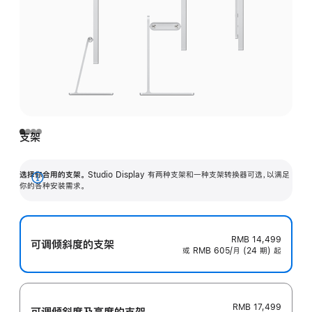
支架
选择你合用的支架。
Studio Display 有两种支架和一种支架转换器可选，以满足
展
你的各种安装需求。
开
RMB 14,499
可调倾斜度的支架
或 RMB 605/月 (24 期) 起
RMB 17,499
可调倾斜度及高‍度的支‍架