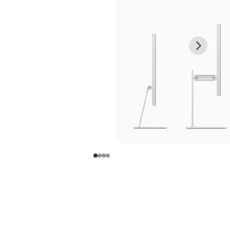
上
下
一
一
张
张
图
图
库
库
图
图
片
片
-
-
支
支
架
架