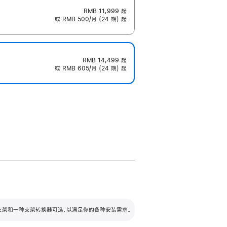
RMB 11,999
起
或 RMB 500/月 (24 期) 起
RMB 14,499
起
或 RMB 605/月 (24 期) 起
配可调倾斜度及高度的支架，额外增加 105
VESA 支架转换器
 有两种支架和一种支架转换器可选，以满足你的各种安装需求。
毫米的高度调节范围。
容的支架 (未随附)