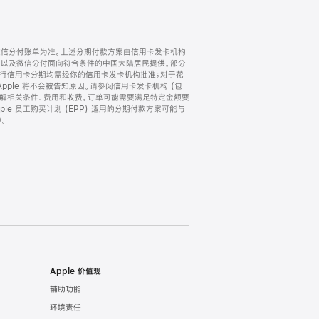
微信分付账单为准。上述分期付款方案由信用卡发卡机构
) 以及微信分付面向符合条件的中国大陆居民提供。部分
家。所有银行信用卡分期均需经你的信用卡发卡机构批准；对于花
ple 将不会被告知原因。请参阅信用卡发卡机构 (包
了解相关条件、费用和收费。订单可能需要满足特定金额要
e 员工购买计划 (EPP) 适用的分期付款方案可能与
。
Apple 价值观
辅助功能
环境责任