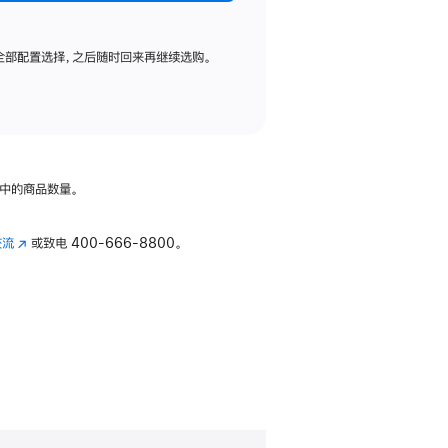
全部配置选择，之后随时回来再继续选购。
中的商品数量。
交流
(在
或致电
400-666-8800。
新
窗
口
中
打
开)