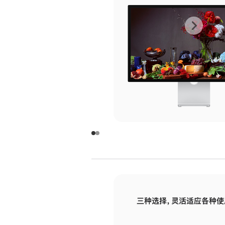
上
下
一
一
张
张
图
图
库
库
图
图
片
片
-
-
玻
玻
璃
璃
三种选择，灵活适应各种使
面
面
板
板