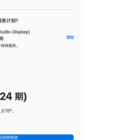
 服务计划？
dio Display)
AppleCare+
添加
期)
服
坏保修服务。
务
计
划
(适
用
于
24 期)
Studio
Display)
,678
脚
‡。
注
加到购物袋