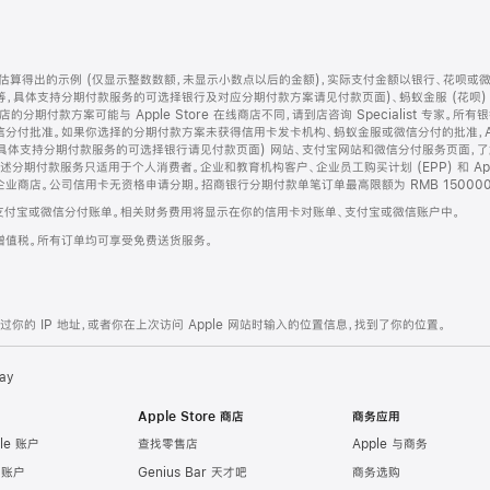
算得出的示例 (仅显示整数数额，未显示小数点以后的金额)，实际支付金额以银行、花呗或
等，具体支持分期付款服务的可选择银行及对应分期付款方案请见付款页面)、蚂蚁金服 (花呗
售店的分期付款方案可能与 Apple Store 在线商店不同，请到店咨询 Specialist 专
分付批准。如果你选择的分期付款方案未获得信用卡发卡机构、蚂蚁金服或微信分付的批准，Ap
具体支持分期付款服务的可选择银行请见付款页面) 网站、支付宝网站和微信分付服务页面，
期付款服务只适用于个人消费者。企业和教育机构客户、企业员工购买计划 (EPP) 和 Appl
企业商店。公司信用卡无资格申请分期。招商银行分期付款单笔订单最高限额为 RMB 150000
支付宝或微信分付账单。相关财务费用将显示在你的信用卡对账单、支付宝或微信账户中。
增值税。所有订单均可享受免费送货服务。
的 IP 地址，或者你在上次访问 Apple 网站时输入的位置信息，找到了你的位置。
ay
Apple Store 商店
商务应用
le 账户
查找零售店
Apple 与商务
e 账户
Genius Bar 天才吧
商务选购