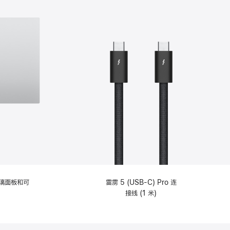
选
项)
理玻璃面板和可
雷雳 5 (USB-C) Pro 连
接线 (1 米)