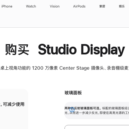
iPhone
Watch
Vision
AirPods
家居
娱乐
购买 Studio Display
桌上视角功能的 1200 万像素 Center Stage 摄像头、录音棚
玻璃面板
，可减少使用
纳米纹理玻璃面板可进一步减少反光，即使在
两种抗反射玻璃面板可选。
标配的玻璃面板经
。
有高亮光源的场所使用，也能保持出色画质。
展
光，从而进一步减少反光，即使在高亮光源的工
开