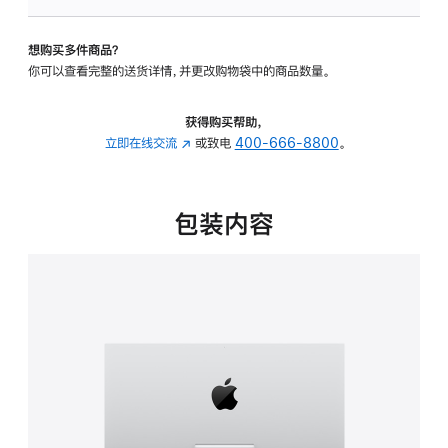
板
-
想购买多件商品？
可
你可以查看完整的送货详情，并更改购物袋中的商品数量。
调
倾
斜
获得购买帮助，
度
立即在线交流
(在
或致电
400-666-8800
。
的
新
支
窗
架
口
包装内容
的
中
分
打
期
开)
付
款
选
项)