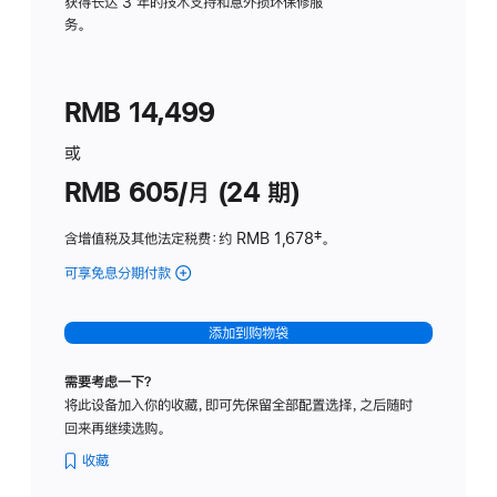
务
获得长达 3 年的技术支持和意外损坏保修服
务。
计
划
(适
RMB 14,499
用
于
或
Studio
RMB 605/月 (24 期)
Display
含增值税及其他法定税费
：约 RMB 1,678
脚
‡。
注
可享免息分期付款
(Studio
Display
-
添加到购物袋
纳
米
需要考虑一下？
纹
将此设备加入你的收藏，即可先保留全部配置选择，之后随时
理
回来再继续选购。
玻
璃
收藏
面