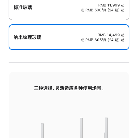
RMB 11,999
起
标准玻璃
或 RMB 500/月 (24 期) 起
RMB 14,499
起
纳米纹理玻璃
或 RMB 605/月 (24 期) 起
三种选择，灵活适应各种使用场景。
标