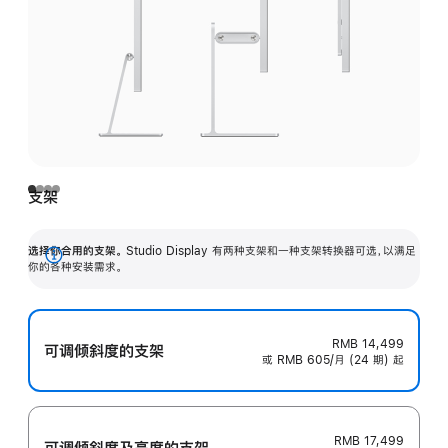
支架
选择你合用的支架。
Studio Display 有两种支架和一种支架转换器可选，以满足
展
你的各种安装需求。
开
RMB 14,499
可调倾斜度的支架
或 RMB 605/月 (24 期) 起
RMB 17,499
可调倾斜度及高‍度的支‍架