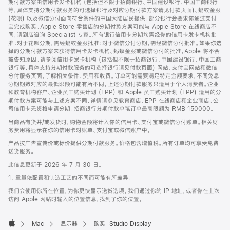
期付款方案由信用卡发卡机构 (包括但不限于招商银行、中国建设银行、中国工商银行
等，具体支持分期付款服务的可选择银行及对应分期付款方案请见付款页面)、蚂蚁金服
(花呗) 以及微信分付面向符合条件的中国大陆居民提供。部分银行会要求你通过支付
宝完成购买。Apple Store 零售店的分期付款方案可能与 Apple Store 在线商店不
同，请到店咨询 Specialist 专家。所有银行信用卡分期均需经你的信用卡发卡机构批
准；对于花呗分期，需经蚂蚁金服批准；对于微信分付分期，需经微信分付批准。如果你选
择的分期付款方案未获得信用卡发卡机构、蚂蚁金服或微信分付的批准，Apple 将不会
被告知原因。请参阅信用卡发卡机构 (包括但不限于招商银行、中国建设银行、中国工商
银行等，具体支持分期付款服务的可选择银行请见付款页面) 网站、支付宝网站和微信
分付服务页面，了解相关条件、费用和收费。订单可能需要满足特定金额要求，不同免息
分期期数对应的最低限额可能有所不同。上述分期付款服务只适用于个人消费者。企业
和教育机构客户、企业员工购买计划 (EPP) 和 Apple 员工购买计划 (EPP) 适用的分
期付款方案可能与上述方案不同，详情请参见教育商店、EPP 在线商店和企业商店。公
司信用卡无资格申请分期。招商银行分期付款单笔订单最高限额为 RMB 150000。
当商品有货并/或发货时，购物金额将计入你的信用卡、支付宝或微信分付账单。相关财
务费用将显示在你的信用卡对账单、支付宝或微信账户中。
产品按广告宣传价或标价提供分期付款服务。价格包含增值税。所有订单均可享受免费
送货服务。
此信息更新于 2026 年 7 月 30 日。
1. 重量依配置和制造工艺的不同而可能有所差异。
我们会使用你所在位置，为你更快显示送货选项。我们通过你的 IP 地址，或者你在上次
访问 Apple 网站时输入的位置信息，找到了你的位置。
Mac
显示器
购买 Studio Display