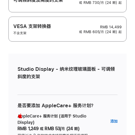
或 RMB 730/月 (24 期) 起
VESA 支架转换器
RMB 14,499
或 RMB 605/月 (24 期) 起
不含支架
Studio Display - 纳米纹理玻璃面板 - 可调倾
斜度的支架
是否要添加 AppleCare+ 服务计划？
AppleCare+ 服务计划 (适用于 Studio
AppleC
添加
Display)
服
RMB 1,249
或
RMB 53/月 (24 期)