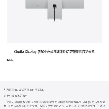
Studio Display (配备纳米纹理玻璃面板和可调倾斜度的支架)
网
脚
‡ 为近似值。金额可能随时间变动。
注
页
分期付款服务的条件
页
上述所示分期付款金额仅为使用特定期数免息分期付款估算得出的示例 (仅显示整数数
脚
额，未显示小数点以后的金额)，实际支付金额以银行、花呗或微信分付账单为准。上述分