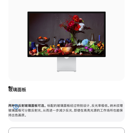
玻璃面板
两种抗反射玻璃面板可选。
标配的玻璃面板经过特别设计，反光率极低。纳米纹理
展
玻璃面板可分散反射光，从而进一步减少反光，即使在高亮光源的工作场所也能保
持出色画质。
开