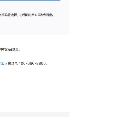
全部配置选择，之后随时回来再继续选购。
中的商品数量。
交流
(在
或致电
400-666-8800。
新
窗
口
中
打
开)