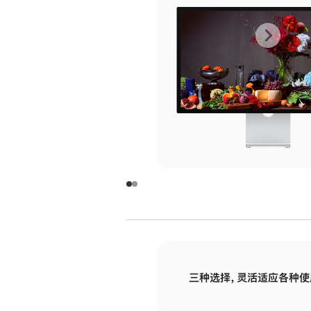
上
下
一
一
张
张
图
图
库
库
图
图
片
片
-
-
玻
玻
璃
璃
三种选择，灵活适应各种使
面
面
板
板