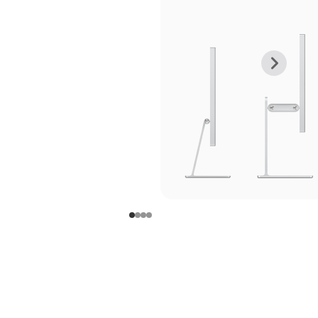
上
下
一
一
张
张
图
图
库
库
图
图
片
片
-
-
支
支
架
架