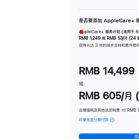
是否要添加 AppleCare+
AppleCare+ 服务计划 (适用于 Stu
RMB 1,249
或
RMB 53/月 (24 
获得长达 3 年的技术支持和意外损
RMB 14,499
或
RMB 605/月 (
含增值税及其他法定税费
：约 RMB 1
可享免息分期付款
(Studio
Display
-
添