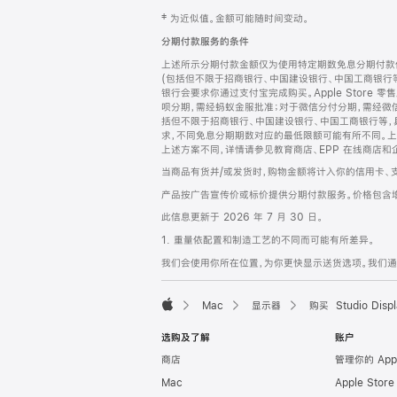
网
脚
‡ 为近似值。金额可能随时间变动。
注
页
分期付款服务的条件
页
上述所示分期付款金额仅为使用特定期数免息分期付款估
脚
(包括但不限于招商银行、中国建设银行、中国工商银行
银行会要求你通过支付宝完成购买。Apple Store 零
呗分期，需经蚂蚁金服批准；对于微信分付分期，需经微信
括但不限于招商银行、中国建设银行、中国工商银行等，
求，不同免息分期期数对应的最低限额可能有所不同。上述分
上述方案不同，详情请参见教育商店、EPP 在线商店和
当商品有货并/或发货时，购物金额将计入你的信用卡、
产品按广告宣传价或标价提供分期付款服务。价格包含
此信息更新于 2026 年 7 月 30 日。
1. 重量依配置和制造工艺的不同而可能有所差异。
我们会使用你所在位置，为你更快显示送货选项。我们通过你
Mac
显示器
购买 Studio Displ
Apple
选购及了解
账户
商店
管理你的 App
Mac
Apple Stor