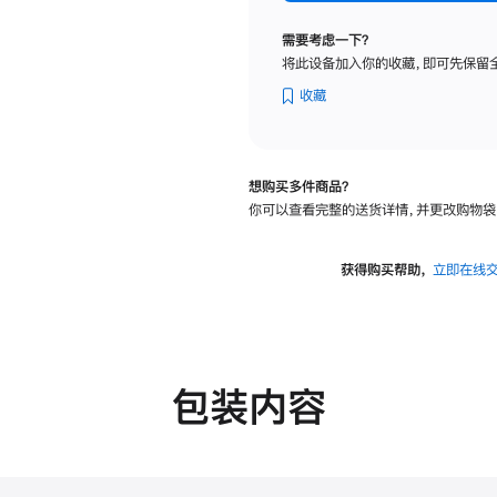
纳
米
需要考虑一下？
纹
将此设备加入你的收藏，即可先保留
理
玻
收藏
璃
面
板
想购买多件商品？
-
你可以查看完整的送货详情，并更改购物袋
可
调
倾
获得购买帮助，
立即在线
斜
度
的
支
架
包装内容
的
分
期
付
款