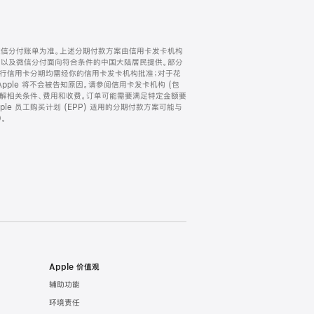
微信分付账单为准。上述分期付款方案由信用卡发卡机构
) 以及微信分付面向符合条件的中国大陆居民提供。部分
家。所有银行信用卡分期均需经你的信用卡发卡机构批准；对于花
ple 将不会被告知原因。请参阅信用卡发卡机构 (包
了解相关条件、费用和收费。订单可能需要满足特定金额要
e 员工购买计划 (EPP) 适用的分期付款方案可能与
。
Apple 价值观
辅助功能
环境责任