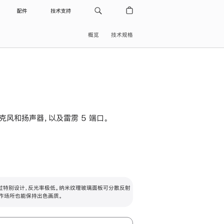
配件
技术支持
概览
技术规格
级麦克风和扬声器，以及雷雳 5 端口。
过特别设计，反光率极低。纳米纹理玻璃面板可分散反射
作场所也能保持出色画质。