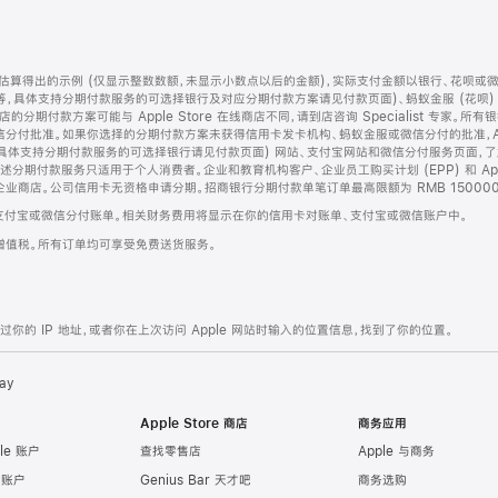
算得出的示例 (仅显示整数数额，未显示小数点以后的金额)，实际支付金额以银行、花呗或
等，具体支持分期付款服务的可选择银行及对应分期付款方案请见付款页面)、蚂蚁金服 (花呗
售店的分期付款方案可能与 Apple Store 在线商店不同，请到店咨询 Specialist 专
分付批准。如果你选择的分期付款方案未获得信用卡发卡机构、蚂蚁金服或微信分付的批准，Ap
具体支持分期付款服务的可选择银行请见付款页面) 网站、支付宝网站和微信分付服务页面，
期付款服务只适用于个人消费者。企业和教育机构客户、企业员工购买计划 (EPP) 和 Appl
企业商店。公司信用卡无资格申请分期。招商银行分期付款单笔订单最高限额为 RMB 150000
支付宝或微信分付账单。相关财务费用将显示在你的信用卡对账单、支付宝或微信账户中。
增值税。所有订单均可享受免费送货服务。
的 IP 地址，或者你在上次访问 Apple 网站时输入的位置信息，找到了你的位置。
ay
Apple Store 商店
商务应用
le 账户
查找零售店
Apple 与商务
e 账户
Genius Bar 天才吧
商务选购