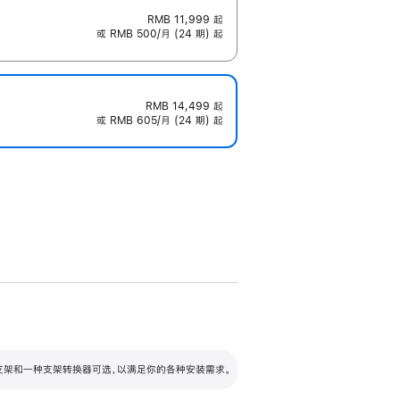
RMB 11,999
起
或 RMB 500/月 (24 期) 起
RMB 14,499
起
或 RMB 605/月 (24 期) 起
配可调倾斜度及高度的支架，额外增加 105
VESA 支架转换器
 有两种支架和一种支架转换器可选，以满足你的各种安装需求。
毫米的高度调节范围。
容的支架 (未随附)