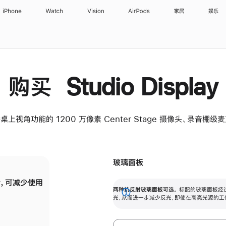
iPhone
Watch
Vision
AirPods
家居
娱乐
购买 Studio Display
桌上视角功能的 1200 万像素 Center Stage 摄像头、录音棚
玻璃面板
，可减少使用
纳米纹理玻璃面板可进一步减少反光，即使在
两种抗反射玻璃面板可选。
标配的玻璃面板经
。
有高亮光源的场所使用，也能保持出色画质。
展
光，从而进一步减少反光，即使在高亮光源的工
开