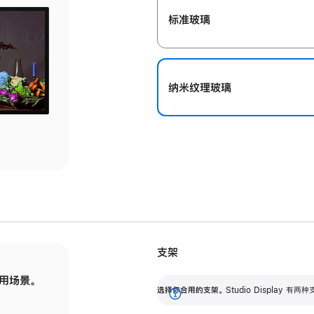
标准玻璃
纳米纹理玻璃
支架
用场景。
标配可调倾斜度的支架，提供 30 度的倾斜度
选
选择你合用的支架。
Studio Display
调节范围。
展