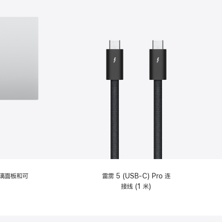
选
项)
理玻璃面板和可
雷雳 5 (USB-C) Pro 连
接线 (1 米)