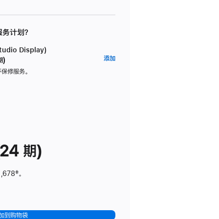
 服务计划？
dio Display)
AppleCare+
添加
期)
服
坏保修服务。
务
计
划
(适
用
于
24 期)
Studio
Display)
,678
脚
‡。
注
加到购物袋