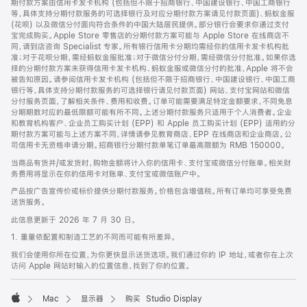
期付款方案由信用卡发卡机构 (包括但不限于招商银行、中国建设银行、中国工商银行
等，具体支持分期付款服务的可选择银行及对应分期付款方案请见付款页面)、蚂蚁金服
(花呗) 以及微信分付面向符合条件的中国大陆居民提供。部分银行会要求你通过支付
宝完成购买。Apple Store 零售店的分期付款方案可能与 Apple Store 在线商店不
同，请到店咨询 Specialist 专家。所有银行信用卡分期均需经你的信用卡发卡机构批
准；对于花呗分期，需经蚂蚁金服批准；对于微信分付分期，需经微信分付批准。如果你选
择的分期付款方案未获得信用卡发卡机构、蚂蚁金服或微信分付的批准，Apple 将不会
被告知原因。请参阅信用卡发卡机构 (包括但不限于招商银行、中国建设银行、中国工商
银行等，具体支持分期付款服务的可选择银行请见付款页面) 网站、支付宝网站和微信
分付服务页面，了解相关条件、费用和收费。订单可能需要满足特定金额要求，不同免息
分期期数对应的最低限额可能有所不同。上述分期付款服务只适用于个人消费者。企业
和教育机构客户、企业员工购买计划 (EPP) 和 Apple 员工购买计划 (EPP) 适用的分
期付款方案可能与上述方案不同，详情请参见教育商店、EPP 在线商店和企业商店。公
司信用卡无资格申请分期。招商银行分期付款单笔订单最高限额为 RMB 150000。
当商品有货并/或发货时，购物金额将计入你的信用卡、支付宝或微信分付账单。相关财
务费用将显示在你的信用卡对账单、支付宝或微信账户中。
产品按广告宣传价或标价提供分期付款服务。价格包含增值税。所有订单均可享受免费
送货服务。
此信息更新于 2026 年 7 月 30 日。
1. 重量依配置和制造工艺的不同而可能有所差异。
我们会使用你所在位置，为你更快显示送货选项。我们通过你的 IP 地址，或者你在上次
访问 Apple 网站时输入的位置信息，找到了你的位置。
Mac
显示器
购买 Studio Display