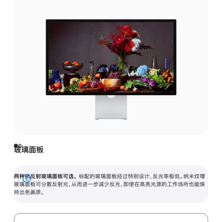
玻璃面板
两种抗反射玻璃面板可选。
标配的玻璃面板经过特别设计，反光率极低。纳米纹理
展
玻璃面板可分散反射光，从而进一步减少反光，即使在高亮光源的工作场所也能保
持出色画质。
开