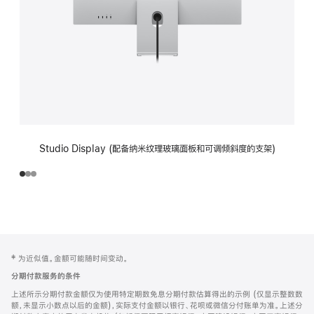
Studio Display (配备纳米纹理玻璃面板和可调倾斜度的支架)
网
脚
‡ 为近似值。金额可能随时间变动。
注
页
分期付款服务的条件
页
上述所示分期付款金额仅为使用特定期数免息分期付款估算得出的示例 (仅显示整数数
脚
额，未显示小数点以后的金额)，实际支付金额以银行、花呗或微信分付账单为准。上述分