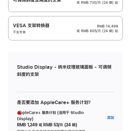
或 RMB 730/月 (24 期) 起
VESA 支架转换器
RMB 14,499
或 RMB 605/月 (24 期) 起
不含支架
Studio Display - 纳米纹理玻璃面板 - 可调倾
斜度的支架
是否要添加 AppleCare+ 服务计划？
AppleCare+ 服务计划 (适用于 Studio
AppleC
添加
Display)
服
RMB 1,249
或
RMB 53/月 (24 期)