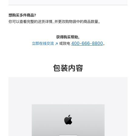
板
-
想购买多件商品？
可
你可以查看完整的送货详情，并更改购物袋中的商品数量。
调
倾
斜
获得购买帮助，
度
立即在线交流
(在
或致电
400-666-8800
。
的
新
支
窗
架
口
包装内容
的
中
分
打
期
开)
付
款
选
项)