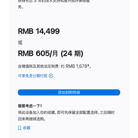
务
获得长达 3 年的技术支持和意外损坏保修服
务。
计
划
(适
RMB 14,499
用
于
或
Studio
RMB 605/月 (24 期)
Display
含增值税及其他法定税费
：约 RMB 1,678
脚
‡。
注
可享免息分期付款
(Studio
Display
-
添加到购物袋
纳
米
需要考虑一下？
纹
将此设备加入你的收藏，即可先保留全部配置选择，之后随时
理
回来再继续选购。
玻
璃
收藏
面