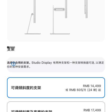
支架
选择你合用的支架。
Studio Display 有两种支架和一种支架转换器可选，以满足
展
你的各种安装需求。
开
RMB 14,499
可调倾斜度的支架
或 RMB 605/月 (24 期) 起
RMB 17,499
可调倾斜度及高‍度的支‍架