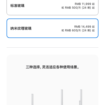
RMB 11,999
起
标准玻璃
或 RMB 500/月 (24 期) 起
RMB 14,499
起
纳米纹理玻璃
或 RMB 605/月 (24 期) 起
三种选择，灵活适应各种使用场景。
标