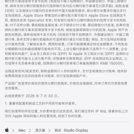
期付款方案由信用卡发卡机构 (包括但不限于招商银行、中国建设银行、中国工商银行
等，具体支持分期付款服务的可选择银行及对应分期付款方案请见付款页面)、蚂蚁金服
(花呗) 以及微信分付面向符合条件的中国大陆居民提供。部分银行会要求你通过支付
宝完成购买。Apple Store 零售店的分期付款方案可能与 Apple Store 在线商店不
同，请到店咨询 Specialist 专家。所有银行信用卡分期均需经你的信用卡发卡机构批
准；对于花呗分期，需经蚂蚁金服批准；对于微信分付分期，需经微信分付批准。如果你选
择的分期付款方案未获得信用卡发卡机构、蚂蚁金服或微信分付的批准，Apple 将不会
被告知原因。请参阅信用卡发卡机构 (包括但不限于招商银行、中国建设银行、中国工商
银行等，具体支持分期付款服务的可选择银行请见付款页面) 网站、支付宝网站和微信
分付服务页面，了解相关条件、费用和收费。订单可能需要满足特定金额要求，不同免息
分期期数对应的最低限额可能有所不同。上述分期付款服务只适用于个人消费者。企业
和教育机构客户、企业员工购买计划 (EPP) 和 Apple 员工购买计划 (EPP) 适用的分
期付款方案可能与上述方案不同，详情请参见教育商店、EPP 在线商店和企业商店。公
司信用卡无资格申请分期。招商银行分期付款单笔订单最高限额为 RMB 150000。
当商品有货并/或发货时，购物金额将计入你的信用卡、支付宝或微信分付账单。相关财
务费用将显示在你的信用卡对账单、支付宝或微信账户中。
产品按广告宣传价或标价提供分期付款服务。价格包含增值税。所有订单均可享受免费
送货服务。
此信息更新于 2026 年 7 月 30 日。
1. 重量依配置和制造工艺的不同而可能有所差异。
我们会使用你所在位置，为你更快显示送货选项。我们通过你的 IP 地址，或者你在上次
访问 Apple 网站时输入的位置信息，找到了你的位置。
Mac
显示器
购买 Studio Display