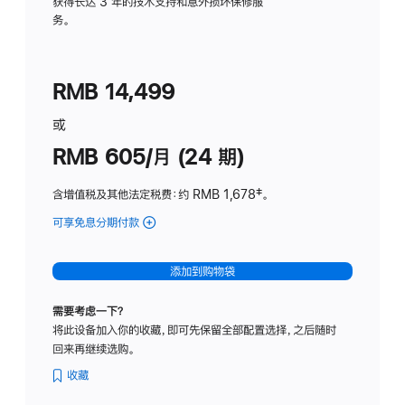
务
获得长达 3 年的技术支持和意外损坏保修服
务。
计
划
(适
RMB 14,499
用
于
或
Studio
RMB 605/月 (24 期)
Display
含增值税及其他法定税费
：约 RMB 1,678
脚
‡。
注
可享免息分期付款
(Studio
Display
-
添加到购物袋
纳
米
需要考虑一下？
纹
将此设备加入你的收藏，即可先保留全部配置选择，之后随时
理
回来再继续选购。
玻
璃
收藏
面