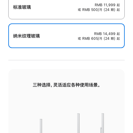
RMB 11,999
起
标准玻璃
或 RMB 500/月 (24 期) 起
RMB 14,499
起
纳米纹理玻璃
或 RMB 605/月 (24 期) 起
三种选择，灵活适应各种使用场景。
标