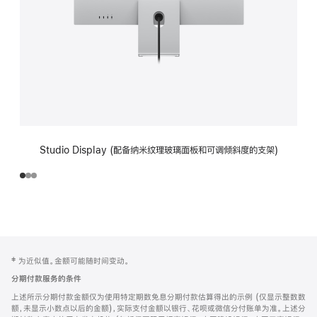
Studio Display (配备纳米纹理玻璃面板和可调倾斜度的支架)
网
脚
‡ 为近似值。金额可能随时间变动。
注
页
分期付款服务的条件
页
上述所示分期付款金额仅为使用特定期数免息分期付款估算得出的示例 (仅显示整数数
脚
额，未显示小数点以后的金额)，实际支付金额以银行、花呗或微信分付账单为准。上述分