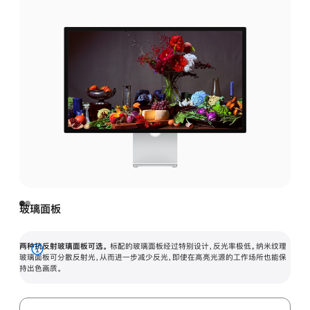
玻璃面板
两种抗反射玻璃面板可选。
标配的玻璃面板经过特别设计，反光率极低。纳米纹理
展
玻璃面板可分散反射光，从而进一步减少反光，即使在高亮光源的工作场所也能保
持出色画质。
开