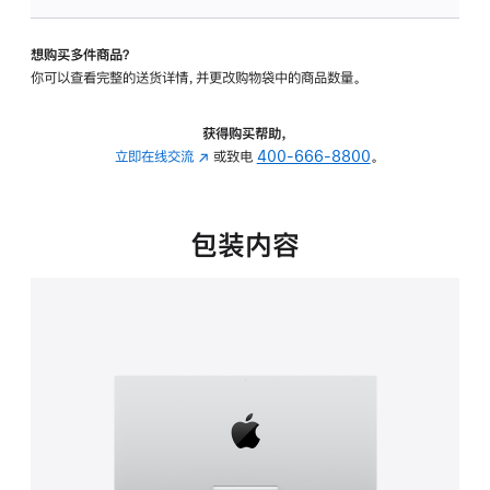
板
-
想购买多件商品？
可
你可以查看完整的送货详情，并更改购物袋中的商品数量。
调
倾
斜
获得购买帮助，
度
立即在线交流
(在
或致电
400-666-8800
。
的
新
支
窗
架
口
包装内容
的
中
分
打
期
开)
付
款
选
项)