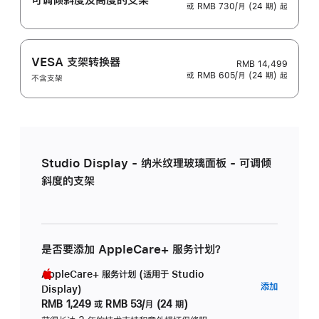
或 RMB 730/月 (24 期) 起
VESA 支架转换器
RMB 14,499
或 RMB 605/月 (24 期) 起
不含支架
Studio Display - 纳米纹理玻璃面板 - 可调倾
斜度的支架
是否要添加 AppleCare+ 服务计划？
AppleCare+ 服务计划 (适用于 Studio
AppleC
添加
Display)
服
RMB 1,249
或
RMB 53/月 (24 期)