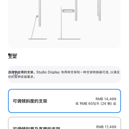
支架
选择你合用的支架。
Studio Display 有两种支架和一种支架转换器可选，以满足
展
你的各种安装需求。
开
RMB 14,499
可调倾斜度的支架
或 RMB 605/月 (24 期) 起
RMB 17,499
可调倾斜度及高‍度的支‍架