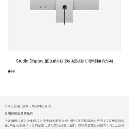
Studio Display (配备纳米纹理玻璃面板和可调倾斜度的支架)
网
脚
‡ 为近似值。金额可能随时间变动。
注
页
分期付款服务的条件
页
上述所示分期付款金额仅为使用特定期数免息分期付款估算得出的示例 (仅显示整数数
脚
额，未显示小数点以后的金额)，实际支付金额以银行、花呗或微信分付账单为准。上述分