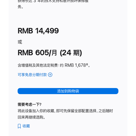
务
获得长达 3 年的技术支持和意外损坏保修服
务。
计
划
(适
RMB 14,499
用
于
或
Studio
RMB 605/月 (24 期)
Display
含增值税及其他法定税费
：约 RMB 1,678
脚
‡。
注
可享免息分期付款
(Studio
Display
-
添加到购物袋
纳
米
需要考虑一下？
纹
将此设备加入你的收藏，即可先保留全部配置选择，之后随时
理
回来再继续选购。
玻
璃
收藏
面