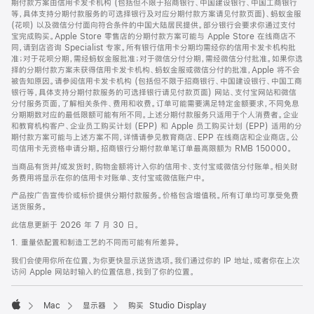
期付款方案由信用卡发卡机构 (包括但不限于招商银行、中国建设银行、中国工商银行
等，具体支持分期付款服务的可选择银行及对应分期付款方案请见付款页面)、蚂蚁金服
(花呗) 以及微信分付面向符合条件的中国大陆居民提供。部分银行会要求你通过支付
宝完成购买。Apple Store 零售店的分期付款方案可能与 Apple Store 在线商店不
同，请到店咨询 Specialist 专家。所有银行信用卡分期均需经你的信用卡发卡机构批
准；对于花呗分期，需经蚂蚁金服批准；对于微信分付分期，需经微信分付批准。如果你选
择的分期付款方案未获得信用卡发卡机构、蚂蚁金服或微信分付的批准，Apple 将不会
被告知原因。请参阅信用卡发卡机构 (包括但不限于招商银行、中国建设银行、中国工商
银行等，具体支持分期付款服务的可选择银行请见付款页面) 网站、支付宝网站和微信
分付服务页面，了解相关条件、费用和收费。订单可能需要满足特定金额要求，不同免息
分期期数对应的最低限额可能有所不同。上述分期付款服务只适用于个人消费者。企业
和教育机构客户、企业员工购买计划 (EPP) 和 Apple 员工购买计划 (EPP) 适用的分
期付款方案可能与上述方案不同，详情请参见教育商店、EPP 在线商店和企业商店。公
司信用卡无资格申请分期。招商银行分期付款单笔订单最高限额为 RMB 150000。
当商品有货并/或发货时，购物金额将计入你的信用卡、支付宝或微信分付账单。相关财
务费用将显示在你的信用卡对账单、支付宝或微信账户中。
产品按广告宣传价或标价提供分期付款服务。价格包含增值税。所有订单均可享受免费
送货服务。
此信息更新于 2026 年 7 月 30 日。
1. 重量依配置和制造工艺的不同而可能有所差异。
我们会使用你所在位置，为你更快显示送货选项。我们通过你的 IP 地址，或者你在上次
访问 Apple 网站时输入的位置信息，找到了你的位置。
Mac
显示器
购买 Studio Display