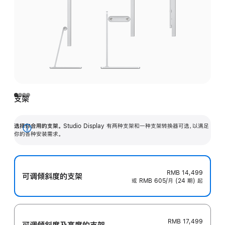
支架
选择你合用的支架。
Studio Display 有两种支架和一种支架转换器可选，以满足
展
你的各种安装需求。
开
RMB 14,499
可调倾斜度的支架
或 RMB 605/月 (24 期) 起
RMB 17,499
可调倾斜度及高‍度的支‍架