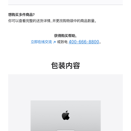
板
-
想购买多件商品？
可
你可以查看完整的送货详情，并更改购物袋中的商品数量。
调
倾
斜
获得购买帮助，
度
立即在线交流
(在
或致电
400-666-8800
。
的
新
支
窗
架
口
包装内容
的
中
分
打
期
开)
付
款
选
项)