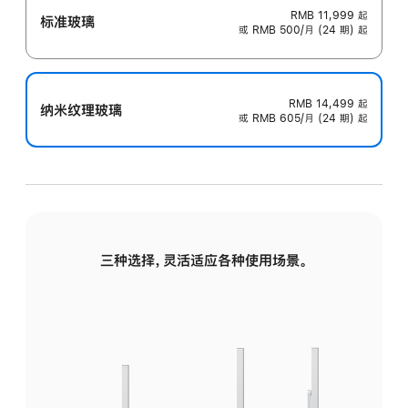
RMB 11,999
起
标准玻璃
或 RMB 500/月 (24 期) 起
RMB 14,499
起
纳米纹理玻璃
或 RMB 605/月 (24 期) 起
三种选择，灵活适应各种使用场景。
标