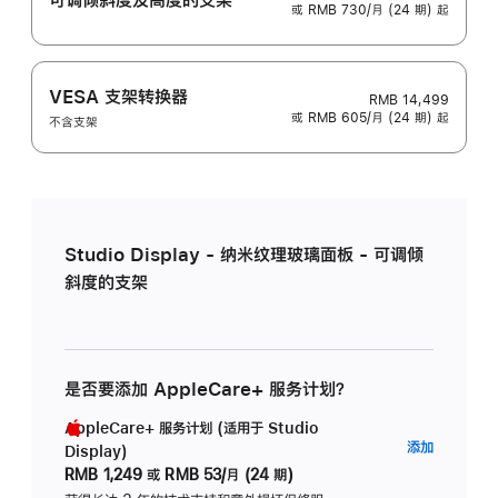
或 RMB 730/月 (24 期) 起
VESA 支架转换器
RMB 14,499
或 RMB 605/月 (24 期) 起
不含支架
Studio Display - 纳米纹理玻璃面板 - 可调倾
斜度的支架
是否要添加 AppleCare+ 服务计划？
AppleCare+ 服务计划 (适用于 Studio
AppleC
添加
Display)
服
RMB 1,249
或
RMB 53/月 (24 期)