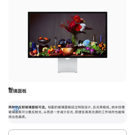
玻璃面板
两种抗反射玻璃面板可选。
标配的玻璃面板经过特别设计，反光率极低。纳米纹理
展
玻璃面板可分散反射光，从而进一步减少反光，即使在高亮光源的工作场所也能保
持出色画质。
开