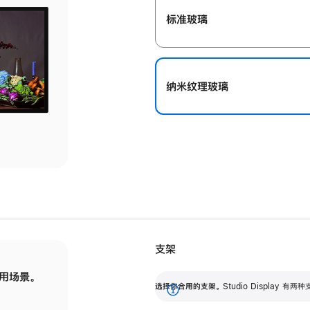
标准玻璃
纳米纹理玻璃
支架
用场景。
标配可调倾斜度的支架，提供 30 度的倾斜度
选
选择你合用的支架。
Studio Display
调节范围。
展