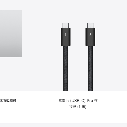
选
项)
理玻璃面板和可
雷雳 5 (USB-C) Pro 连
接线 (1 米)