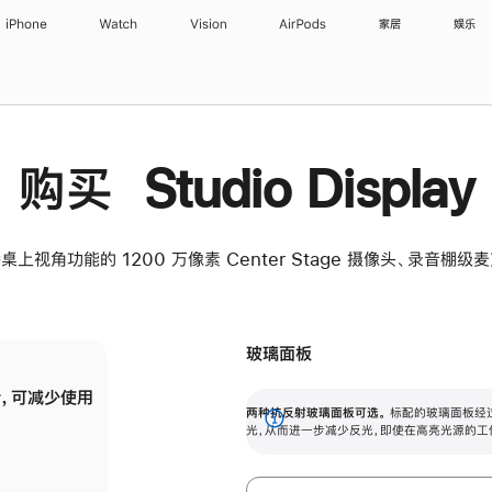
iPhone
Watch
Vision
AirPods
家居
娱乐
购买 Studio Display
桌上视角功能的 1200 万像素 Center Stage 摄像头、录音棚
玻璃面板
，可减少使用
纳米纹理玻璃面板可进一步减少反光，即使在
两种抗反射玻璃面板可选。
标配的玻璃面板经
。
有高亮光源的场所使用，也能保持出色画质。
展
光，从而进一步减少反光，即使在高亮光源的工
开