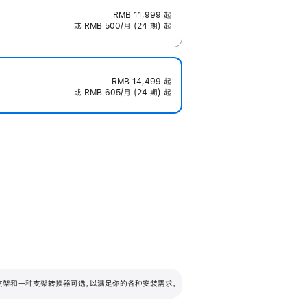
RMB 11,999
起
或 RMB 500/月 (24 期) 起
RMB 14,499
起
或 RMB 605/月 (24 期) 起
配可调倾斜度及高度的支架，额外增加 105
VESA 支架转换器
 有两种支架和一种支架转换器可选，以满足你的各种安装需求。
毫米的高度调节范围。
容的支架 (未随附)