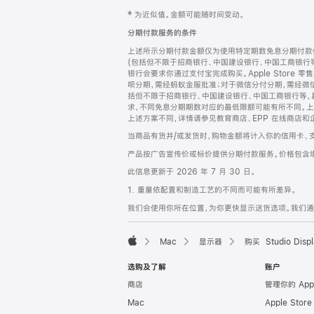
网
脚
‡ 为近似值。金额可能随时间变动。
注
页
分期付款服务的条件
页
上述所示分期付款金额仅为使用特定期数免息分期付款估
脚
(包括但不限于招商银行、中国建设银行、中国工商银行
银行会要求你通过支付宝完成购买。Apple Store 零
呗分期，需经蚂蚁金服批准；对于微信分付分期，需经微信
括但不限于招商银行、中国建设银行、中国工商银行等，
求，不同免息分期期数对应的最低限额可能有所不同。上述分
上述方案不同，详情请参见教育商店、EPP 在线商店和
当商品有货并/或发货时，购物金额将计入你的信用卡、
产品按广告宣传价或标价提供分期付款服务。价格包含
此信息更新于 2026 年 7 月 30 日。
1. 重量依配置和制造工艺的不同而可能有所差异。
我们会使用你所在位置，为你更快显示送货选项。我们通过你
Mac
显示器
购买 Studio Displ
Apple
选购及了解
账户
商店
管理你的 App
Mac
Apple Stor