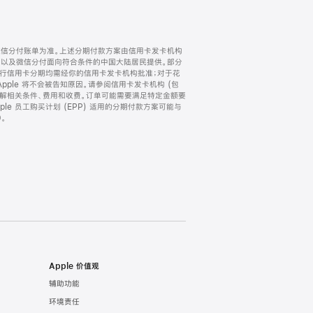
微信分付账单为准。上述分期付款方案由信用卡发卡机构
) 以及微信分付面向符合条件的中国大陆居民提供。部分
家。所有银行信用卡分期均需经你的信用卡发卡机构批准；对于花
ple 将不会被告知原因。请参阅信用卡发卡机构 (包
了解相关条件、费用和收费。订单可能需要满足特定金额要
e 员工购买计划 (EPP) 适用的分期付款方案可能与
。
Apple 价值观
辅助功能
环境责任