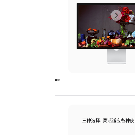
上
下
一
一
张
张
图
图
库
库
图
图
片
片
-
-
玻
玻
璃
璃
三种选择，灵活适应各种使
面
面
板
板