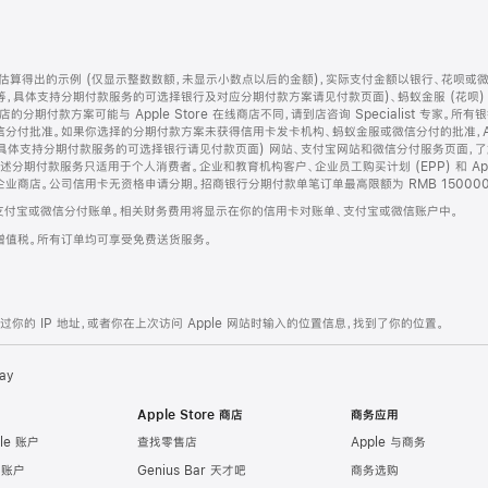
算得出的示例 (仅显示整数数额，未显示小数点以后的金额)，实际支付金额以银行、花呗或
等，具体支持分期付款服务的可选择银行及对应分期付款方案请见付款页面)、蚂蚁金服 (花呗
售店的分期付款方案可能与 Apple Store 在线商店不同，请到店咨询 Specialist 专
分付批准。如果你选择的分期付款方案未获得信用卡发卡机构、蚂蚁金服或微信分付的批准，Ap
具体支持分期付款服务的可选择银行请见付款页面) 网站、支付宝网站和微信分付服务页面，
期付款服务只适用于个人消费者。企业和教育机构客户、企业员工购买计划 (EPP) 和 Appl
企业商店。公司信用卡无资格申请分期。招商银行分期付款单笔订单最高限额为 RMB 150000
支付宝或微信分付账单。相关财务费用将显示在你的信用卡对账单、支付宝或微信账户中。
增值税。所有订单均可享受免费送货服务。
的 IP 地址，或者你在上次访问 Apple 网站时输入的位置信息，找到了你的位置。
ay
Apple Store 商店
商务应用
le 账户
查找零售店
Apple 与商务
e 账户
Genius Bar 天才吧
商务选购