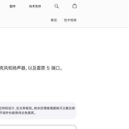
配件
技术支持
概览
技术规格
级麦克风和扬声器，以及雷雳 5 端口。
过特别设计，反光率极低。纳米纹理玻璃面板可分散反射
作场所也能保持出色画质。