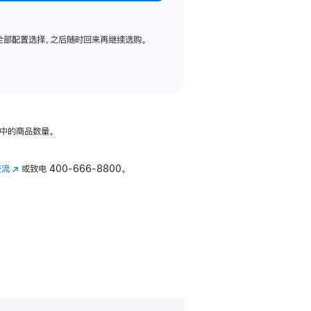
全部配置选择，之后随时回来再继续选购。
中的商品数量。
交流
(在
或致电
400-666-8800。
新
窗
口
中
打
开)