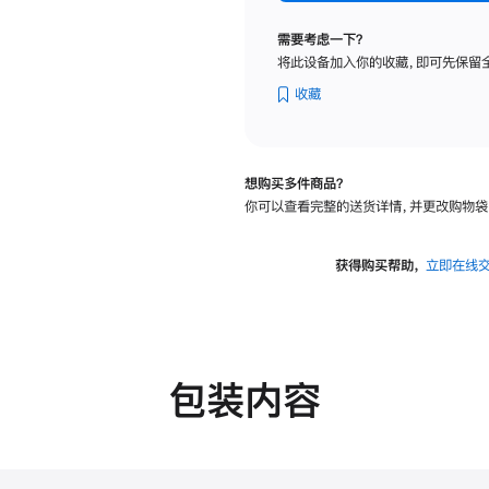
纳
米
需要考虑一下？
纹
将此设备加入你的收藏，即可先保留
理
玻
收藏
璃
面
板
想购买多件商品？
-
你可以查看完整的送货详情，并更改购物袋
可
调
倾
获得购买帮助，
立即在线
斜
度
的
支
架
包装内容
的
分
期
付
款