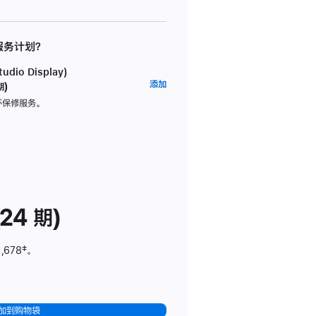
 服务计划？
dio Display)
AppleCare+
添加
期)
服
坏保修服务。
务
计
划
(适
用
于
24 期)
Studio
Display)
,678
脚
‡。
注
加到购物袋