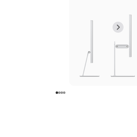
上
下
一
一
张
张
图
图
库
库
图
图
片
片
-
-
支
支
架
架