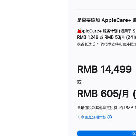
是否要添加 AppleCare+
AppleCare+ 服务计划 (适用于 Stu
RMB 1,249
或
RMB 53/月 (24 
获得长达 3 年的技术支持和意外损
RMB 14,499
或
RMB 605/月 (
含增值税及其他法定税费
：约 RMB 1
可享免息分期付款
(Studio
Display
-
添