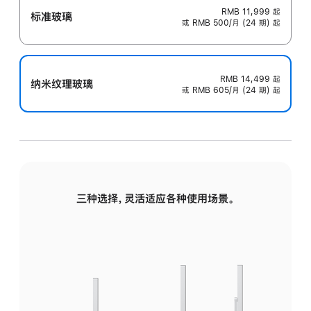
RMB 11,999
起
标准玻璃
或 RMB 500/月 (24 期) 起
RMB 14,499
起
纳米纹理玻璃
或 RMB 605/月 (24 期) 起
三种选择，灵活适应各种使用场景。
标