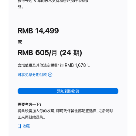
务
获得长达 3 年的技术支持和意外损坏保修服
务。
计
划
(适
RMB 14,499
用
于
或
Studio
RMB 605/月 (24 期)
Display
含增值税及其他法定税费
：约 RMB 1,678
脚
‡。
注
可享免息分期付款
(Studio
Display
-
添加到购物袋
纳
米
需要考虑一下？
纹
将此设备加入你的收藏，即可先保留全部配置选择，之后随时
理
回来再继续选购。
玻
璃
收藏
面