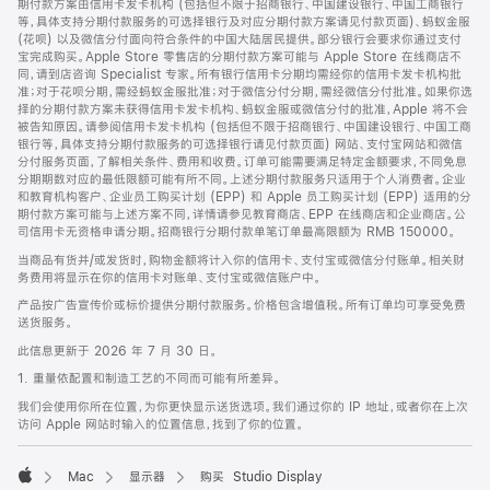
期付款方案由信用卡发卡机构 (包括但不限于招商银行、中国建设银行、中国工商银行
等，具体支持分期付款服务的可选择银行及对应分期付款方案请见付款页面)、蚂蚁金服
(花呗) 以及微信分付面向符合条件的中国大陆居民提供。部分银行会要求你通过支付
宝完成购买。Apple Store 零售店的分期付款方案可能与 Apple Store 在线商店不
同，请到店咨询 Specialist 专家。所有银行信用卡分期均需经你的信用卡发卡机构批
准；对于花呗分期，需经蚂蚁金服批准；对于微信分付分期，需经微信分付批准。如果你选
择的分期付款方案未获得信用卡发卡机构、蚂蚁金服或微信分付的批准，Apple 将不会
被告知原因。请参阅信用卡发卡机构 (包括但不限于招商银行、中国建设银行、中国工商
银行等，具体支持分期付款服务的可选择银行请见付款页面) 网站、支付宝网站和微信
分付服务页面，了解相关条件、费用和收费。订单可能需要满足特定金额要求，不同免息
分期期数对应的最低限额可能有所不同。上述分期付款服务只适用于个人消费者。企业
和教育机构客户、企业员工购买计划 (EPP) 和 Apple 员工购买计划 (EPP) 适用的分
期付款方案可能与上述方案不同，详情请参见教育商店、EPP 在线商店和企业商店。公
司信用卡无资格申请分期。招商银行分期付款单笔订单最高限额为 RMB 150000。
当商品有货并/或发货时，购物金额将计入你的信用卡、支付宝或微信分付账单。相关财
务费用将显示在你的信用卡对账单、支付宝或微信账户中。
产品按广告宣传价或标价提供分期付款服务。价格包含增值税。所有订单均可享受免费
送货服务。
此信息更新于 2026 年 7 月 30 日。
1. 重量依配置和制造工艺的不同而可能有所差异。
我们会使用你所在位置，为你更快显示送货选项。我们通过你的 IP 地址，或者你在上次
访问 Apple 网站时输入的位置信息，找到了你的位置。
Mac
显示器
购买 Studio Display