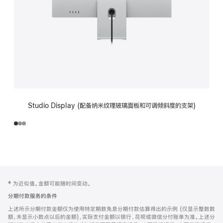
Studio Display (配备纳米纹理玻璃面板和可调倾斜度的支架)
网
脚
‡ 为近似值。金额可能随时间变动。
注
页
分期付款服务的条件
页
上述所示分期付款金额仅为使用特定期数免息分期付款估算得出的示例 (仅显示整数数
脚
额，未显示小数点以后的金额)，实际支付金额以银行、花呗或微信分付账单为准。上述分