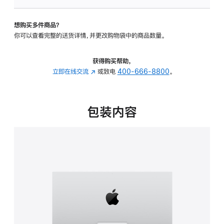
板
-
想购买多件商品？
可
你可以查看完整的送货详情，并更改购物袋中的商品数量。
调
倾
斜
获得购买帮助，
度
立即在线交流
(在
或致电
400-666-8800
。
的
新
支
窗
架
口
包装内容
的
中
分
打
期
开)
付
款
选
项)