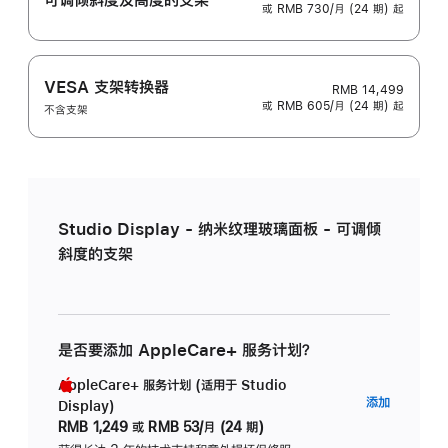
或 RMB 730/月 (24 期) 起
VESA 支架转换器
RMB 14,499
或 RMB 605/月 (24 期) 起
不含支架
Studio Display - 纳米纹理玻璃面板 - 可调倾
斜度的支架
是否要添加 AppleCare+ 服务计划？
AppleCare+ 服务计划 (适用于 Studio
AppleC
添加
Display)
服
RMB 1,249
或
RMB 53/月 (24 期)