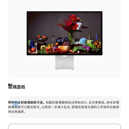
玻璃面板
两种抗反射玻璃面板可选。
标配的玻璃面板经过特别设计，反光率极低。纳米纹理
展
玻璃面板可分散反射光，从而进一步减少反光，即使在高亮光源的工作场所也能保
持出色画质。
开