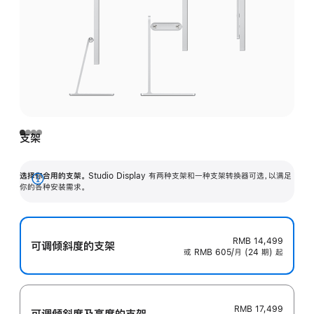
支架
选择你合用的支架。
Studio Display 有两种支架和一种支架转换器可选，以满足
展
你的各种安装需求。
开
RMB 14,499
可调倾斜度的支架
或 RMB 605/月 (24 期) 起
RMB 17,499
可调倾斜度及高‍度的支‍架