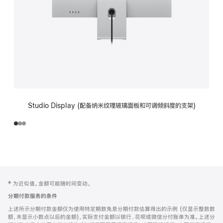
Studio Display (配备纳米纹理玻璃面板和可调倾斜度的支架)
网
脚
‡ 为近似值。金额可能随时间变动。
注
页
分期付款服务的条件
页
上述所示分期付款金额仅为使用特定期数免息分期付款估算得出的示例 (仅显示整数数
脚
额，未显示小数点以后的金额)，实际支付金额以银行、花呗或微信分付账单为准。上述分