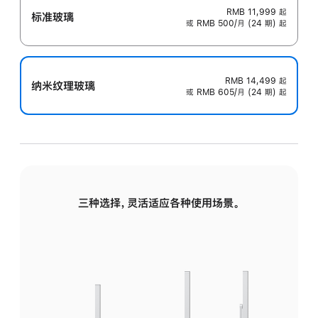
RMB 11,999
起
标准玻璃
或 RMB 500/月 (24 期) 起
RMB 14,499
起
纳米纹理玻璃
或 RMB 605/月 (24 期) 起
三种选择，灵活适应各种使用场景。
标