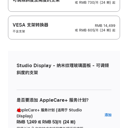
或 RMB 730/月 (24 期) 起
VESA 支架转换器
RMB 14,499
或 RMB 605/月 (24 期) 起
不含支架
Studio Display - 纳米纹理玻璃面板 - 可调倾
斜度的支架
是否要添加 AppleCare+ 服务计划？
AppleCare+ 服务计划 (适用于 Studio
AppleC
添加
Display)
服
RMB 1,249
或
RMB 53/月 (24 期)