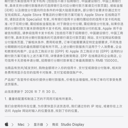
期付款方案由信用卡发卡机构 (包括但不限于招商银行、中国建设银行、中国工商银行
等，具体支持分期付款服务的可选择银行及对应分期付款方案请见付款页面)、蚂蚁金服
(花呗) 以及微信分付面向符合条件的中国大陆居民提供。部分银行会要求你通过支付
宝完成购买。Apple Store 零售店的分期付款方案可能与 Apple Store 在线商店不
同，请到店咨询 Specialist 专家。所有银行信用卡分期均需经你的信用卡发卡机构批
准；对于花呗分期，需经蚂蚁金服批准；对于微信分付分期，需经微信分付批准。如果你选
择的分期付款方案未获得信用卡发卡机构、蚂蚁金服或微信分付的批准，Apple 将不会
被告知原因。请参阅信用卡发卡机构 (包括但不限于招商银行、中国建设银行、中国工商
银行等，具体支持分期付款服务的可选择银行请见付款页面) 网站、支付宝网站和微信
分付服务页面，了解相关条件、费用和收费。订单可能需要满足特定金额要求，不同免息
分期期数对应的最低限额可能有所不同。上述分期付款服务只适用于个人消费者。企业
和教育机构客户、企业员工购买计划 (EPP) 和 Apple 员工购买计划 (EPP) 适用的分
期付款方案可能与上述方案不同，详情请参见教育商店、EPP 在线商店和企业商店。公
司信用卡无资格申请分期。招商银行分期付款单笔订单最高限额为 RMB 150000。
当商品有货并/或发货时，购物金额将计入你的信用卡、支付宝或微信分付账单。相关财
务费用将显示在你的信用卡对账单、支付宝或微信账户中。
产品按广告宣传价或标价提供分期付款服务。价格包含增值税。所有订单均可享受免费
送货服务。
此信息更新于 2026 年 7 月 30 日。
1. 重量依配置和制造工艺的不同而可能有所差异。
我们会使用你所在位置，为你更快显示送货选项。我们通过你的 IP 地址，或者你在上次
访问 Apple 网站时输入的位置信息，找到了你的位置。
Mac
显示器
购买 Studio Display