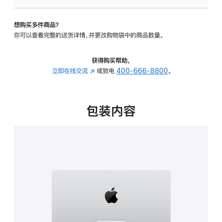
板
-
想购买多件商品？
可
你可以查看完整的送货详情，并更改购物袋中的商品数量。
调
倾
斜
获得购买帮助，
度
立即在线交流
(在
或致电
400-666-8800
。
的
新
支
窗
架
口
包装内容
的
中
分
打
期
开)
付
款
选
项)