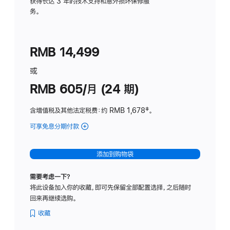
务
获得长达 3 年的技术支持和意外损坏保修服
务。
计
划
(适
RMB 14,499
用
于
或
Studio
RMB 605/月 (24 期)
Display
含增值税及其他法定税费
：约 RMB 1,678
脚
‡。
注
可享免息分期付款
(Studio
Display
-
添加到购物袋
纳
米
需要考虑一下？
纹
将此设备加入你的收藏，即可先保留全部配置选择，之后随时
理
回来再继续选购。
玻
璃
收藏
面