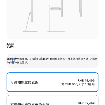
支架
选择你合用的支架。
Studio Display 有两种支架和一种支架转换器可选，以满足
展
你的各种安装需求。
开
RMB 14,499
可调倾斜度的支架
或 RMB 605/月 (24 期) 起
RMB 17,499
可调倾斜度及高‍度的支‍架