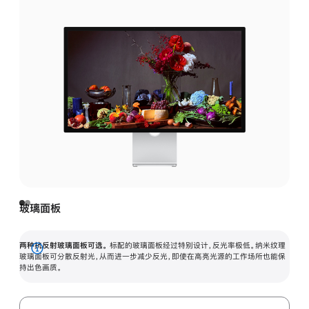
玻璃面板
两种抗反射玻璃面板可选。
标配的玻璃面板经过特别设计，反光率极低。纳米纹理
展
玻璃面板可分散反射光，从而进一步减少反光，即使在高亮光源的工作场所也能保
持出色画质。
开