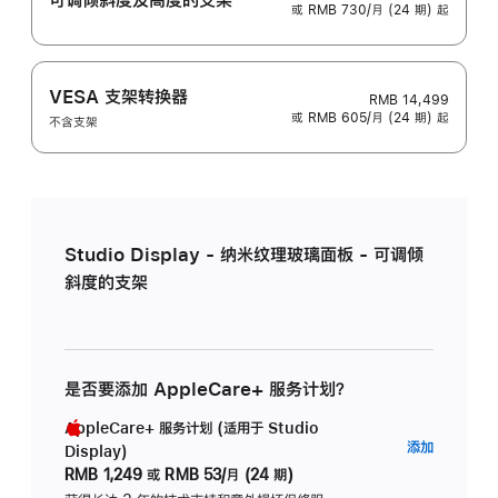
或 RMB 730/月 (24 期) 起
VESA 支架转换器
RMB 14,499
或 RMB 605/月 (24 期) 起
不含支架
Studio Display - 纳米纹理玻璃面板 - 可调倾
斜度的支架
是否要添加 AppleCare+ 服务计划？
AppleCare+ 服务计划 (适用于 Studio
AppleC
添加
Display)
服
RMB 1,249
或
RMB 53/月 (24 期)