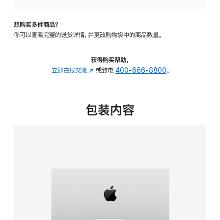
板
-
想购买多件商品？
可
你可以查看完整的送货详情，并更改购物袋中的商品数量。
调
倾
斜
获得购买帮助，
度
立即在线交流
(在
或致电
400-666-8800
。
的
新
支
窗
架
口
包装内容
的
中
分
打
期
开)
付
款
选
项)