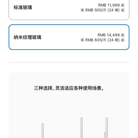
RMB 11,999
起
标准玻璃
或 RMB 500/月 (24 期) 起
RMB 14,499
起
纳米纹理玻璃
或 RMB 605/月 (24 期) 起
三种选择，灵活适应各种使用场景。
标