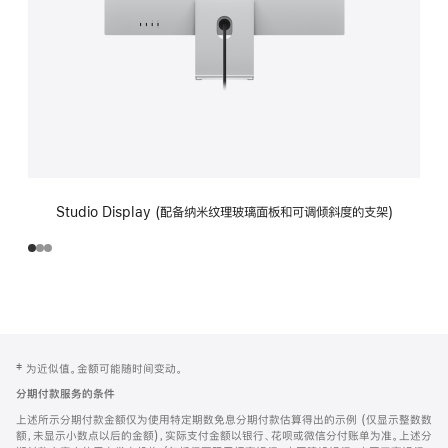
Studio Display (配备纳米纹理玻璃面板和可调倾斜度的支架)
网
脚
‡ 为近似值。金额可能随时间变动。
注
页
分期付款服务的条件
页
上述所示分期付款金额仅为使用特定期数免息分期付款估算得出的示例 (仅显示整数数
脚
额，未显示小数点以后的金额)，实际支付金额以银行、花呗或微信分付账单为准。上述分