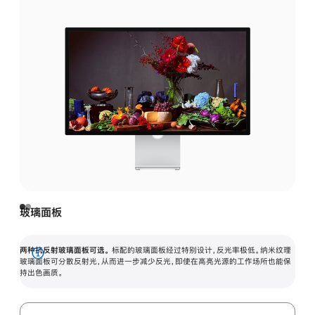
玻璃面板
两种抗反射玻璃面板可选。
标配的玻璃面板经过特别设计，反光率极低。纳米纹理
展
玻璃面板可分散反射光，从而进一步减少反光，即使在高亮光源的工作场所也能保
持出色画质。
开