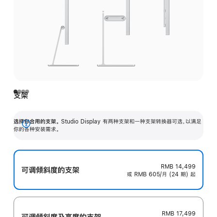
支架
选择你合用的支架。
Studio Display 有两种支架和一种支架转换器可选，以满足
展
你的各种安装需求。
开
RMB 14,499
可调倾斜度的支架
或 RMB 605/月 (24 期) 起
RMB 17,499
可调倾斜度及高‍度的支‍架