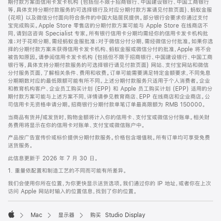
期付款方案由信用卡发卡机构 (包括但不限于招商银行、中国建设银行、中国工商银行
等，具体支持分期付款服务的可选择银行及对应分期付款方案请见付款页面)、蚂蚁金服
(花呗) 以及微信分付面向符合条件的中国大陆居民提供。部分银行会要求你通过支付
宝完成购买。Apple Store 零售店的分期付款方案可能与 Apple Store 在线商店不
同，请到店咨询 Specialist 专家。所有银行信用卡分期均需经你的信用卡发卡机构批
准；对于花呗分期，需经蚂蚁金服批准；对于微信分付分期，需经微信分付批准。如果你选
择的分期付款方案未获得信用卡发卡机构、蚂蚁金服或微信分付的批准，Apple 将不会
被告知原因。请参阅信用卡发卡机构 (包括但不限于招商银行、中国建设银行、中国工商
银行等，具体支持分期付款服务的可选择银行请见付款页面) 网站、支付宝网站和微信
分付服务页面，了解相关条件、费用和收费。订单可能需要满足特定金额要求，不同免息
分期期数对应的最低限额可能有所不同。上述分期付款服务只适用于个人消费者。企业
和教育机构客户、企业员工购买计划 (EPP) 和 Apple 员工购买计划 (EPP) 适用的分
期付款方案可能与上述方案不同，详情请参见教育商店、EPP 在线商店和企业商店。公
司信用卡无资格申请分期。招商银行分期付款单笔订单最高限额为 RMB 150000。
当商品有货并/或发货时，购物金额将计入你的信用卡、支付宝或微信分付账单。相关财
务费用将显示在你的信用卡对账单、支付宝或微信账户中。
产品按广告宣传价或标价提供分期付款服务。价格包含增值税。所有订单均可享受免费
送货服务。
此信息更新于 2026 年 7 月 30 日。
1. 重量依配置和制造工艺的不同而可能有所差异。
我们会使用你所在位置，为你更快显示送货选项。我们通过你的 IP 地址，或者你在上次
访问 Apple 网站时输入的位置信息，找到了你的位置。
Mac
显示器
购买 Studio Display