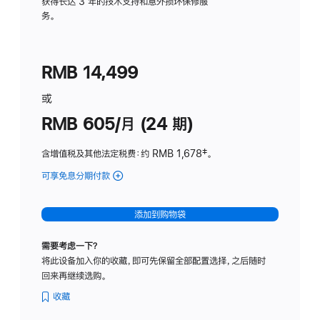
务
获得长达 3 年的技术支持和意外损坏保修服
务。
计
划
(适
RMB 14,499
用
于
或
Studio
RMB 605/月 (24 期)
Display
含增值税及其他法定税费
：约 RMB 1,678
脚
‡。
注
可享免息分期付款
(Studio
Display
-
添加到购物袋
纳
米
需要考虑一下？
纹
将此设备加入你的收藏，即可先保留全部配置选择，之后随时
理
回来再继续选购。
玻
璃
收藏
面