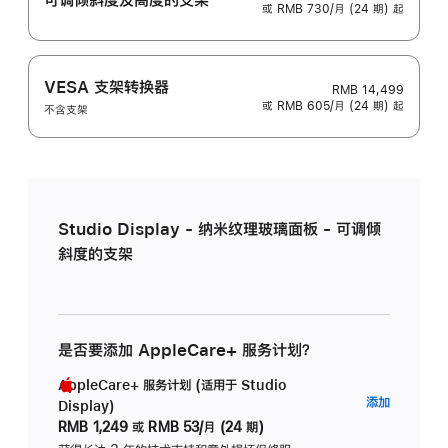
或 RMB 730/月 (24 期) 起
VESA 支架转换器
RMB 14,499
或 RMB 605/月 (24 期) 起
不含支架
Studio Display - 纳米纹理玻璃面板 - 可调倾
斜度的支架
是否要添加 AppleCare+ 服务计划？
AppleCare+ 服务计划 (适用于 Studio
AppleC
添加
Display)
服
RMB 1,249
或
RMB 53/月 (24 期)