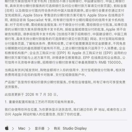
期付款方案由信用卡发卡机构 (包括但不限于招商银行、中国建设银行、中国工商银行
等，具体支持分期付款服务的可选择银行及对应分期付款方案请见付款页面)、蚂蚁金服
(花呗) 以及微信分付面向符合条件的中国大陆居民提供。部分银行会要求你通过支付
宝完成购买。Apple Store 零售店的分期付款方案可能与 Apple Store 在线商店不
同，请到店咨询 Specialist 专家。所有银行信用卡分期均需经你的信用卡发卡机构批
准；对于花呗分期，需经蚂蚁金服批准；对于微信分付分期，需经微信分付批准。如果你选
择的分期付款方案未获得信用卡发卡机构、蚂蚁金服或微信分付的批准，Apple 将不会
被告知原因。请参阅信用卡发卡机构 (包括但不限于招商银行、中国建设银行、中国工商
银行等，具体支持分期付款服务的可选择银行请见付款页面) 网站、支付宝网站和微信
分付服务页面，了解相关条件、费用和收费。订单可能需要满足特定金额要求，不同免息
分期期数对应的最低限额可能有所不同。上述分期付款服务只适用于个人消费者。企业
和教育机构客户、企业员工购买计划 (EPP) 和 Apple 员工购买计划 (EPP) 适用的分
期付款方案可能与上述方案不同，详情请参见教育商店、EPP 在线商店和企业商店。公
司信用卡无资格申请分期。招商银行分期付款单笔订单最高限额为 RMB 150000。
当商品有货并/或发货时，购物金额将计入你的信用卡、支付宝或微信分付账单。相关财
务费用将显示在你的信用卡对账单、支付宝或微信账户中。
产品按广告宣传价或标价提供分期付款服务。价格包含增值税。所有订单均可享受免费
送货服务。
此信息更新于 2026 年 7 月 30 日。
1. 重量依配置和制造工艺的不同而可能有所差异。
我们会使用你所在位置，为你更快显示送货选项。我们通过你的 IP 地址，或者你在上次
访问 Apple 网站时输入的位置信息，找到了你的位置。
Mac
显示器
购买 Studio Display