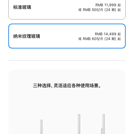
RMB 11,999
起
标准玻璃
或 RMB 500/月 (24 期) 起
RMB 14,499
起
纳米纹理玻璃
或 RMB 605/月 (24 期) 起
三种选择，灵活适应各种使用场景。
标