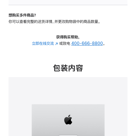
板
-
想购买多件商品？
可
你可以查看完整的送货详情，并更改购物袋中的商品数量。
调
倾
斜
获得购买帮助，
度
立即在线交流
(在
或致电
400-666-8800
。
的
新
支
窗
架
口
包装内容
的
中
分
打
期
开)
付
款
选
项)