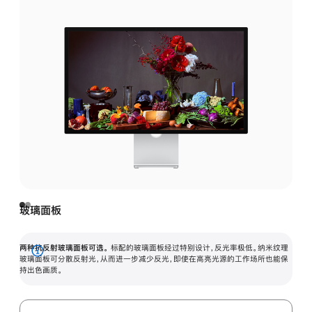
玻璃面板
两种抗反射玻璃面板可选。
标配的玻璃面板经过特别设计，反光率极低。纳米纹理
展
玻璃面板可分散反射光，从而进一步减少反光，即使在高亮光源的工作场所也能保
持出色画质。
开