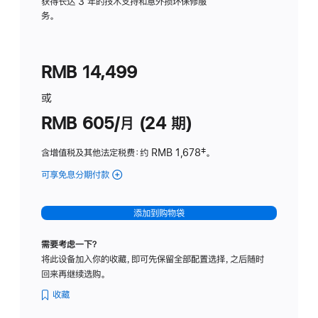
务
获得长达 3 年的技术支持和意外损坏保修服
务。
计
划
(适
RMB 14,499
用
于
或
Studio
RMB 605/月 (24 期)
Display
含增值税及其他法定税费
：约 RMB 1,678
脚
‡。
注
可享免息分期付款
(Studio
Display
-
添加到购物袋
纳
米
需要考虑一下？
纹
将此设备加入你的收藏，即可先保留全部配置选择，之后随时
理
回来再继续选购。
玻
璃
收藏
面