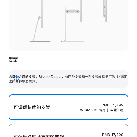
支架
选择你合用的支架。
Studio Display 有两种支架和一种支架转换器可选，以满足
展
你的各种安装需求。
开
RMB 14,499
可调倾斜度的支架
或 RMB 605/月 (24 期) 起
RMB 17,499
可调倾斜度及高‍度的支‍架