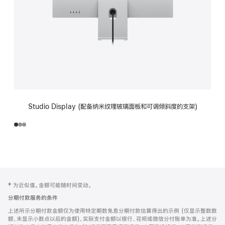
Studio Display (配备纳米纹理玻璃面板和可调倾斜度的支架)
网
脚
‡ 为近似值。金额可能随时间变动。
注
页
分期付款服务的条件
页
上述所示分期付款金额仅为使用特定期数免息分期付款估算得出的示例 (仅显示整数数
脚
额，未显示小数点以后的金额)，实际支付金额以银行、花呗或微信分付账单为准。上述分