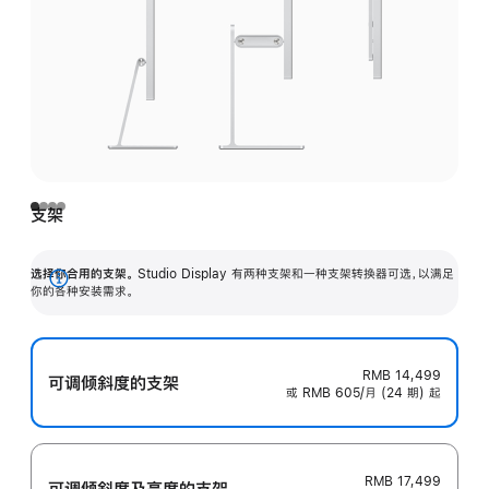
支架
选择你合用的支架。
Studio Display 有两种支架和一种支架转换器可选，以满足
展
你的各种安装需求。
开
RMB 14,499
可调倾斜度的支架
或 RMB 605/月 (24 期) 起
RMB 17,499
可调倾斜度及高‍度的支‍架