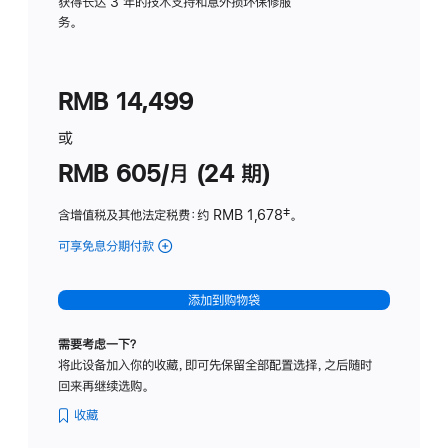
务
获得长达 3 年的技术支持和意外损坏保修服
务。
计
划
(适
RMB 14,499
用
于
或
Studio
RMB 605/月 (24 期)
Display
含增值税及其他法定税费
：约 RMB 1,678
脚
‡。
注
可享免息分期付款
(Studio
Display
-
添加到购物袋
纳
米
需要考虑一下？
纹
将此设备加入你的收藏，即可先保留全部配置选择，之后随时
理
回来再继续选购。
玻
璃
收藏
面