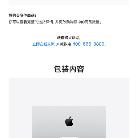
板
-
想购买多件商品？
可
你可以查看完整的送货详情，并更改购物袋中的商品数量。
调
倾
斜
获得购买帮助，
度
立即在线交流
(在
或致电
400-666-8800
。
的
新
支
窗
架
口
包装内容
的
中
分
打
期
开)
付
款
选
项)