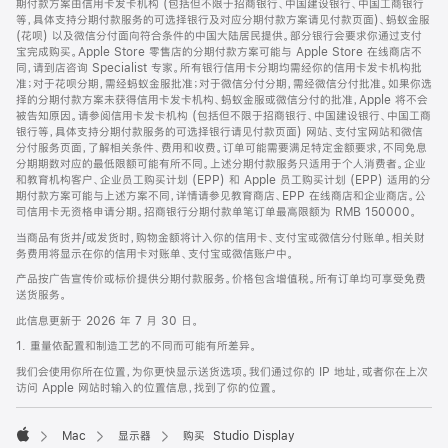
期付款方案由信用卡发卡机构 (包括但不限于招商银行、中国建设银行、中国工商银行
等，具体支持分期付款服务的可选择银行及对应分期付款方案请见付款页面)、蚂蚁金服
(花呗) 以及微信分付面向符合条件的中国大陆居民提供。部分银行会要求你通过支付
宝完成购买。Apple Store 零售店的分期付款方案可能与 Apple Store 在线商店不
同，请到店咨询 Specialist 专家。所有银行信用卡分期均需经你的信用卡发卡机构批
准；对于花呗分期，需经蚂蚁金服批准；对于微信分付分期，需经微信分付批准。如果你选
择的分期付款方案未获得信用卡发卡机构、蚂蚁金服或微信分付的批准，Apple 将不会
被告知原因。请参阅信用卡发卡机构 (包括但不限于招商银行、中国建设银行、中国工商
银行等，具体支持分期付款服务的可选择银行请见付款页面) 网站、支付宝网站和微信
分付服务页面，了解相关条件、费用和收费。订单可能需要满足特定金额要求，不同免息
分期期数对应的最低限额可能有所不同。上述分期付款服务只适用于个人消费者。企业
和教育机构客户、企业员工购买计划 (EPP) 和 Apple 员工购买计划 (EPP) 适用的分
期付款方案可能与上述方案不同，详情请参见教育商店、EPP 在线商店和企业商店。公
司信用卡无资格申请分期。招商银行分期付款单笔订单最高限额为 RMB 150000。
当商品有货并/或发货时，购物金额将计入你的信用卡、支付宝或微信分付账单。相关财
务费用将显示在你的信用卡对账单、支付宝或微信账户中。
产品按广告宣传价或标价提供分期付款服务。价格包含增值税。所有订单均可享受免费
送货服务。
此信息更新于 2026 年 7 月 30 日。
1. 重量依配置和制造工艺的不同而可能有所差异。
我们会使用你所在位置，为你更快显示送货选项。我们通过你的 IP 地址，或者你在上次
访问 Apple 网站时输入的位置信息，找到了你的位置。
Mac
显示器
购买 Studio Display