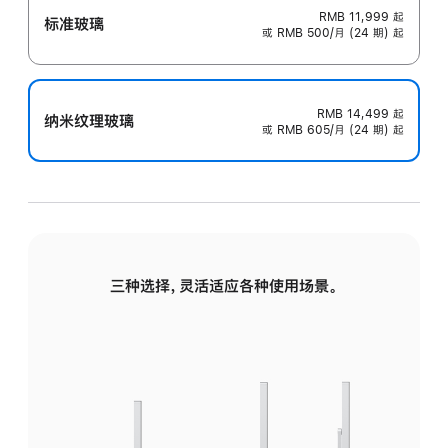
RMB 11,999
起
标准玻璃
或 RMB 500/月 (24 期) 起
RMB 14,499
起
纳米纹理玻璃
或 RMB 605/月 (24 期) 起
三种选择，灵活适应各种使用场景。
标