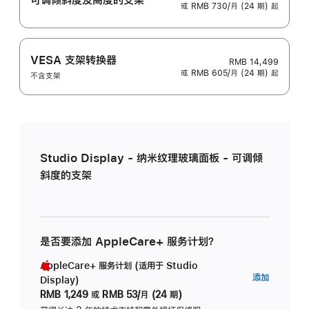
或 RMB 730/月 (24 期) 起
VESA 支架转换器
RMB 14,499
或 RMB 605/月 (24 期) 起
不含支架
Studio Display - 纳米纹理玻璃面板 - 可调倾
斜度的支架
是否要添加 AppleCare+ 服务计划？
AppleCare+ 服务计划 (适用于 Studio
AppleC
添加
Display)
服
RMB 1,249
或
RMB 53/月 (24 期)