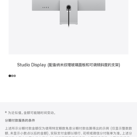
Studio Display (配备纳米纹理玻璃面板和可调倾斜度的支架)
网
脚
‡ 为近似值。金额可能随时间变动。
注
页
分期付款服务的条件
页
上述所示分期付款金额仅为使用特定期数免息分期付款估算得出的示例 (仅显示整数数
脚
额，未显示小数点以后的金额)，实际支付金额以银行、花呗或微信分付账单为准。上述分