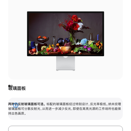
玻璃面板
两种抗反射玻璃面板可选。
标配的玻璃面板经过特别设计，反光率极低。纳米纹理
展
玻璃面板可分散反射光，从而进一步减少反光，即使在高亮光源的工作场所也能保
持出色画质。
开