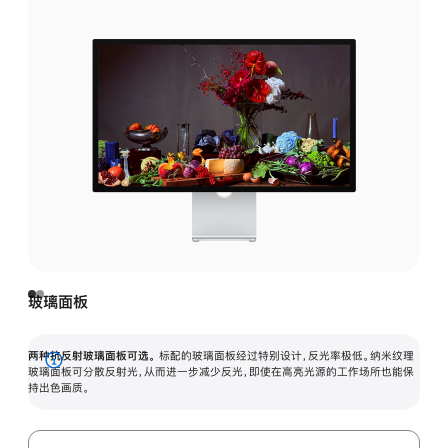
玻璃面板
两种抗反射玻璃面板可选。
标配的玻璃面板经过特别设计，反光率极低。纳米纹理
展
玻璃面板可分散反射光，从而进一步减少反光，即使在高亮光源的工作场所也能保
持出色画质。
开