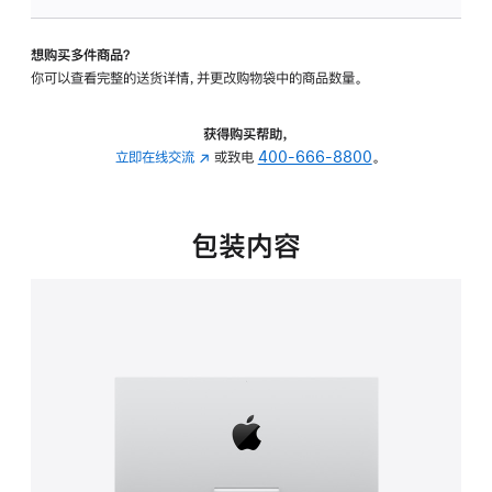
板
-
想购买多件商品？
可
你可以查看完整的送货详情，并更改购物袋中的商品数量。
调
倾
斜
获得购买帮助，
度
立即在线交流
(在
或致电
400-666-8800
。
的
新
支
窗
架
口
包装内容
的
中
分
打
期
开)
付
款
选
项)