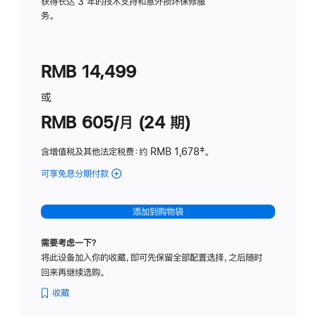
务
获得长达 3 年的技术支持和意外损坏保修服
务。
计
划
(适
RMB 14,499
用
于
或
Studio
RMB 605/月 (24 期)
Display
含增值税及其他法定税费
：约 RMB 1,678
脚
‡。
注
可享免息分期付款
(Studio
Display
-
添加到购物袋
纳
米
需要考虑一下？
纹
将此设备加入你的收藏，即可先保留全部配置选择，之后随时
理
回来再继续选购。
玻
璃
收藏
面