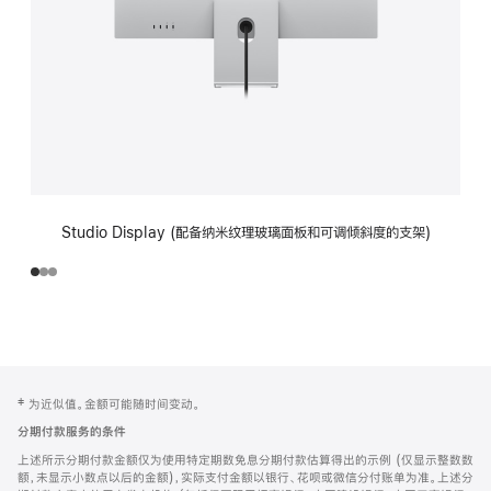
Studio Display (配备纳米纹理玻璃面板和可调倾斜度的支架)
网
脚
‡ 为近似值。金额可能随时间变动。
注
页
分期付款服务的条件
页
上述所示分期付款金额仅为使用特定期数免息分期付款估算得出的示例 (仅显示整数数
脚
额，未显示小数点以后的金额)，实际支付金额以银行、花呗或微信分付账单为准。上述分