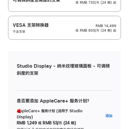
或 RMB 730/月 (24 期) 起
VESA 支架转换器
RMB 14,499
或 RMB 605/月 (24 期) 起
不含支架
Studio Display - 纳米纹理玻璃面板 - 可调倾
斜度的支架
是否要添加 AppleCare+ 服务计划？
AppleCare+ 服务计划 (适用于 Studio
AppleC
添加
Display)
服
RMB 1,249
或
RMB 53/月 (24 期)