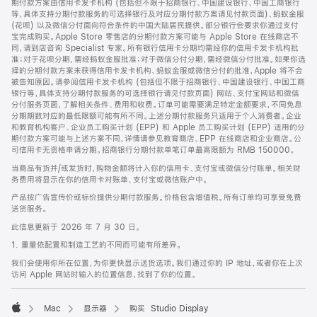
期付款方案由信用卡发卡机构 (包括但不限于招商银行、中国建设银行、中国工商银行
等，具体支持分期付款服务的可选择银行及对应分期付款方案请见付款页面)、蚂蚁金服
(花呗) 以及微信分付面向符合条件的中国大陆居民提供。部分银行会要求你通过支付
宝完成购买。Apple Store 零售店的分期付款方案可能与 Apple Store 在线商店不
同，请到店咨询 Specialist 专家。所有银行信用卡分期均需经你的信用卡发卡机构批
准；对于花呗分期，需经蚂蚁金服批准；对于微信分付分期，需经微信分付批准。如果你选
择的分期付款方案未获得信用卡发卡机构、蚂蚁金服或微信分付的批准，Apple 将不会
被告知原因。请参阅信用卡发卡机构 (包括但不限于招商银行、中国建设银行、中国工商
银行等，具体支持分期付款服务的可选择银行请见付款页面) 网站、支付宝网站和微信
分付服务页面，了解相关条件、费用和收费。订单可能需要满足特定金额要求，不同免息
分期期数对应的最低限额可能有所不同。上述分期付款服务只适用于个人消费者。企业
和教育机构客户、企业员工购买计划 (EPP) 和 Apple 员工购买计划 (EPP) 适用的分
期付款方案可能与上述方案不同，详情请参见教育商店、EPP 在线商店和企业商店。公
司信用卡无资格申请分期。招商银行分期付款单笔订单最高限额为 RMB 150000。
当商品有货并/或发货时，购物金额将计入你的信用卡、支付宝或微信分付账单。相关财
务费用将显示在你的信用卡对账单、支付宝或微信账户中。
产品按广告宣传价或标价提供分期付款服务。价格包含增值税。所有订单均可享受免费
送货服务。
此信息更新于 2026 年 7 月 30 日。
1. 重量依配置和制造工艺的不同而可能有所差异。
我们会使用你所在位置，为你更快显示送货选项。我们通过你的 IP 地址，或者你在上次
访问 Apple 网站时输入的位置信息，找到了你的位置。
Mac
显示器
购买 Studio Display