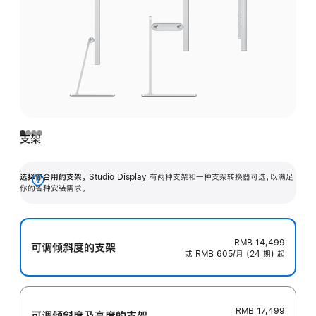
支架
选择你合用的支架。
Studio Display 有两种支架和一种支架转换器可选，以满足
展
你的各种安装需求。
开
RMB 14,499
可调倾斜度的支架
或 RMB 605/月 (24 期) 起
RMB 17,499
可调倾斜度及高‍度的支‍架