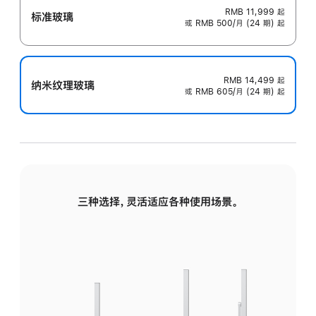
RMB 11,999
起
标准玻璃
或 RMB 500/月 (24 期) 起
RMB 14,499
起
纳米纹理玻璃
或 RMB 605/月 (24 期) 起
三种选择，灵活适应各种使用场景。
标