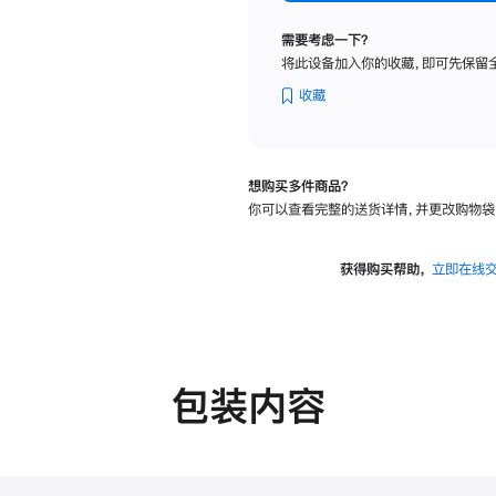
纳
米
需要考虑一下？
纹
将此设备加入你的收藏，即可先保留
理
玻
收藏
璃
面
板
想购买多件商品？
-
你可以查看完整的送货详情，并更改购物袋
可
调
倾
获得购买帮助，
立即在线
斜
度
的
支
架
包装内容
的
分
期
付
款