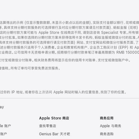
算得出的示例 (仅显示整数数额，未显示小数点以后的金额)，实际支付金额以银行、花呗或
等，具体支持分期付款服务的可选择银行及对应分期付款方案请见付款页面)、蚂蚁金服 (花呗
售店的分期付款方案可能与 Apple Store 在线商店不同，请到店咨询 Specialist 专
分付批准。如果你选择的分期付款方案未获得信用卡发卡机构、蚂蚁金服或微信分付的批准，Ap
具体支持分期付款服务的可选择银行请见付款页面) 网站、支付宝网站和微信分付服务页面，
期付款服务只适用于个人消费者。企业和教育机构客户、企业员工购买计划 (EPP) 和 Appl
企业商店。公司信用卡无资格申请分期。招商银行分期付款单笔订单最高限额为 RMB 150000
支付宝或微信分付账单。相关财务费用将显示在你的信用卡对账单、支付宝或微信账户中。
增值税。所有订单均可享受免费送货服务。
的 IP 地址，或者你在上次访问 Apple 网站时输入的位置信息，找到了你的位置。
ay
Apple Store 商店
商务应用
le 账户
查找零售店
Apple 与商务
e 账户
Genius Bar 天才吧
商务选购