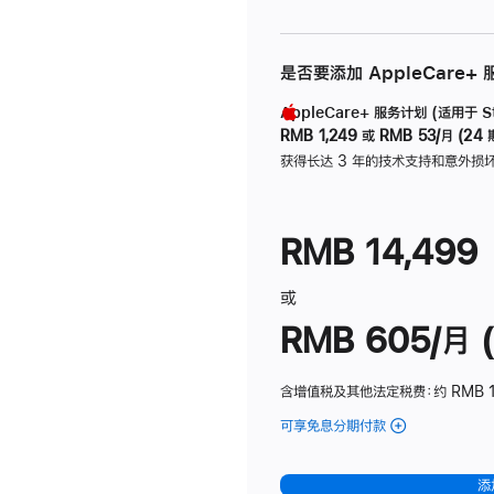
是否要添加 AppleCare+
AppleCare+ 服务计划 (适用于 Stu
RMB 1,249
或
RMB 53/月 (24 
获得长达 3 年的技术支持和意外损
RMB 14,499
或
RMB 605/月 (
含增值税及其他法定税费
：约 RMB 1
可享免息分期付款
(Studio
Display
-
添