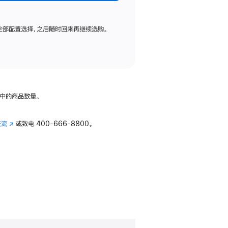
全部配置选择，之后随时回来再继续选购。
中的商品数量。
交流
(在
或致电
400-666-8800。
新
窗
口
中
打
开)