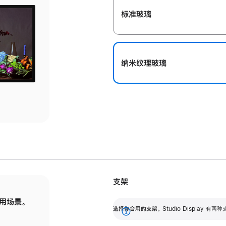
标准玻璃
纳米纹理玻璃
支架
用场景。
标配可调倾斜度的支架，提供 30 度的倾斜度
选
选择你合用的支架。
Studio Display
调节范围。
展