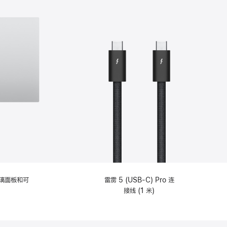
选
项)
理玻璃面板和可
雷雳 5 (USB-C) Pro 连
接线 (1 米)