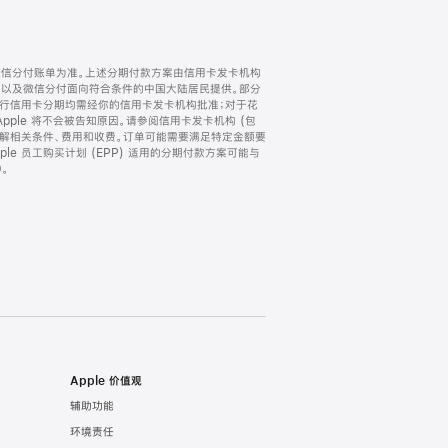
微信分付账单为准。上述分期付款方案由信用卡发卡机构
) 以及微信分付面向符合条件的中国大陆居民提供。部分
家。所有银行信用卡分期均需经你的信用卡发卡机构批准；对于花
ple 将不会被告知原因。请参阅信用卡发卡机构 (包
了解相关条件、费用和收费。订单可能需要满足特定金额要
e 员工购买计划 (EPP) 适用的分期付款方案可能与
。
Apple 价值观
辅助功能
环境责任