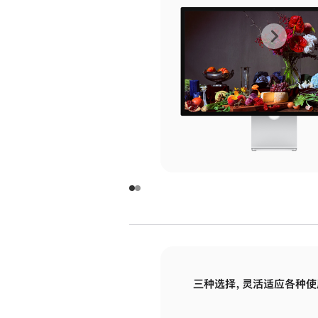
上
下
一
一
张
张
图
图
库
库
图
图
片
片
-
-
玻
玻
璃
璃
三种选择，灵活适应各种使
面
面
板
板