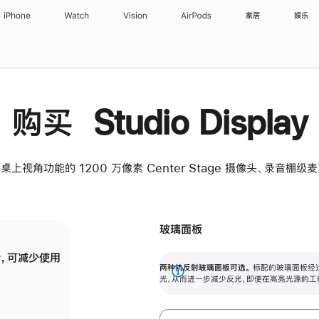
iPhone
Watch
Vision
AirPods
家居
娱乐
购买 Studio Display
桌上视角功能的 1200 万像素 Center Stage 摄像头、录音棚
玻璃面板
，可减少使用
纳米纹理玻璃面板可进一步减少反光，即使在
两种抗反射玻璃面板可选。
标配的玻璃面板经
。
有高亮光源的场所使用，也能保持出色画质。
展
光，从而进一步减少反光，即使在高亮光源的工
开