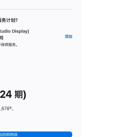
 服务计划？
dio Display)
AppleCare+
添加
期)
服
坏保修服务。
务
计
划
(适
用
于
24 期)
Studio
Display)
,678
脚
‡。
注
加到购物袋