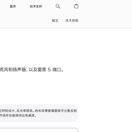
配件
技术支持
概览
技术规格
级麦克风和扬声器，以及雷雳 5 端口。
过特别设计，反光率极低。纳米纹理玻璃面板可分散反射
作场所也能保持出色画质。