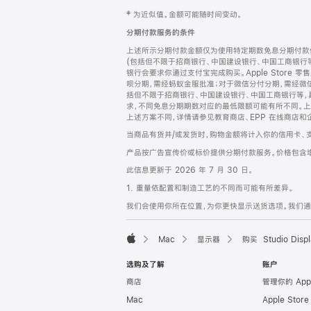
网
脚
‡ 为近似值。金额可能随时间变动。
注
页
分期付款服务的条件
页
上述所示分期付款金额仅为使用特定期数免息分期付款估
脚
(包括但不限于招商银行、中国建设银行、中国工商银行
银行会要求你通过支付宝完成购买。Apple Store 零
呗分期，需经蚂蚁金服批准；对于微信分付分期，需经微信
括但不限于招商银行、中国建设银行、中国工商银行等，
求，不同免息分期期数对应的最低限额可能有所不同。上述分
上述方案不同，详情请参见教育商店、EPP 在线商店和
当商品有货并/或发货时，购物金额将计入你的信用卡、
产品按广告宣传价或标价提供分期付款服务。价格包含
此信息更新于 2026 年 7 月 30 日。
1. 重量依配置和制造工艺的不同而可能有所差异。
我们会使用你所在位置，为你更快显示送货选项。我们通过你
Mac
显示器
购买 Studio Displ
Apple
选购及了解
账户
商店
管理你的 App
Mac
Apple Stor