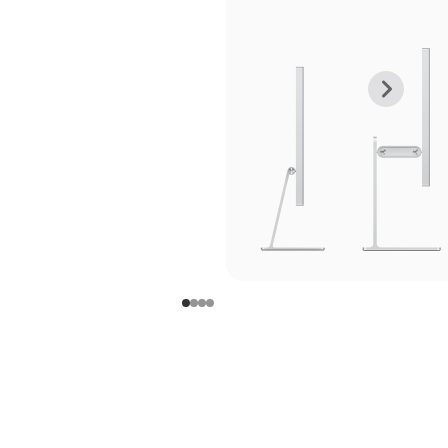
上
下
一
一
张
张
图
图
库
库
图
图
片
片
-
-
支
支
架
架