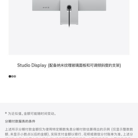
Studio Display (配备纳米纹理玻璃面板和可调倾斜度的支架)
网
脚
‡ 为近似值。金额可能随时间变动。
注
页
分期付款服务的条件
页
上述所示分期付款金额仅为使用特定期数免息分期付款估算得出的示例 (仅显示整数数
脚
额，未显示小数点以后的金额)，实际支付金额以银行、花呗或微信分付账单为准。上述分