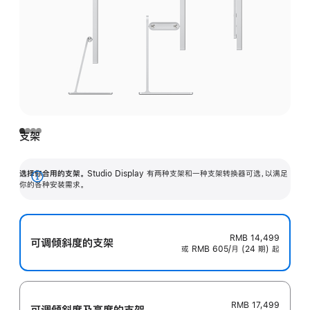
支架
选择你合用的支架。
Studio Display 有两种支架和一种支架转换器可选，以满足
展
你的各种安装需求。
开
RMB 14,499
可调倾斜度的支架
或 RMB 605/月 (24 期) 起
RMB 17,499
可调倾斜度及高‍度的支‍架