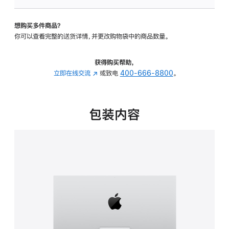
板
-
想购买多件商品？
可
你可以查看完整的送货详情，并更改购物袋中的商品数量。
调
倾
斜
获得购买帮助，
度
立即在线交流
(在
或致电
400-666-8800
。
的
新
支
窗
架
口
包装内容
的
中
分
打
期
开)
付
款
选
项)