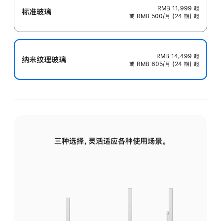
RMB 11,999
起
标准玻璃
或 RMB 500/月 (24 期) 起
RMB 14,499
起
纳米纹理玻璃
或 RMB 605/月 (24 期) 起
三种选择，灵活适应各种使用场景。
标