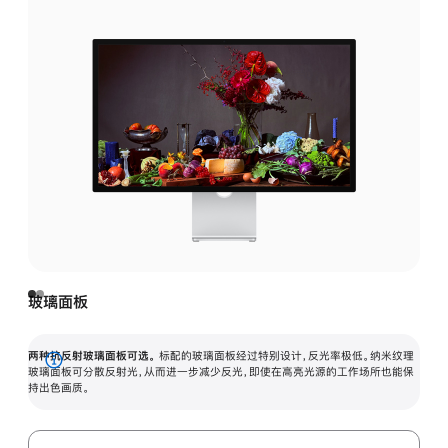
玻璃面板
两种抗反射玻璃面板可选。
标配的玻璃面板经过特别设计，反光率极低。纳米纹理
展
玻璃面板可分散反射光，从而进一步减少反光，即使在高亮光源的工作场所也能保
持出色画质。
开