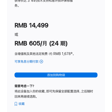
务
获得长达 3 年的技术支持和意外损坏保修服
务。
计
划
(适
RMB 14,499
用
于
或
Studio
RMB 605/月 (24 期)
Display
含增值税及其他法定税费
：约 RMB 1,678
脚
‡。
注
可享免息分期付款
(Studio
Display
-
添加到购物袋
纳
米
需要考虑一下？
纹
将此设备加入你的收藏，即可先保留全部配置选择，之后随时
理
回来再继续选购。
玻
璃
收藏
面