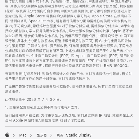
期付款方案由信用卡发卡机构 (包括但不限于招商银行、中国建设银行、中国工商银行
等，具体支持分期付款服务的可选择银行及对应分期付款方案请见付款页面)、蚂蚁金服
(花呗) 以及微信分付面向符合条件的中国大陆居民提供。部分银行会要求你通过支付
宝完成购买。Apple Store 零售店的分期付款方案可能与 Apple Store 在线商店不
同，请到店咨询 Specialist 专家。所有银行信用卡分期均需经你的信用卡发卡机构批
准；对于花呗分期，需经蚂蚁金服批准；对于微信分付分期，需经微信分付批准。如果你选
择的分期付款方案未获得信用卡发卡机构、蚂蚁金服或微信分付的批准，Apple 将不会
被告知原因。请参阅信用卡发卡机构 (包括但不限于招商银行、中国建设银行、中国工商
银行等，具体支持分期付款服务的可选择银行请见付款页面) 网站、支付宝网站和微信
分付服务页面，了解相关条件、费用和收费。订单可能需要满足特定金额要求，不同免息
分期期数对应的最低限额可能有所不同。上述分期付款服务只适用于个人消费者。企业
和教育机构客户、企业员工购买计划 (EPP) 和 Apple 员工购买计划 (EPP) 适用的分
期付款方案可能与上述方案不同，详情请参见教育商店、EPP 在线商店和企业商店。公
司信用卡无资格申请分期。招商银行分期付款单笔订单最高限额为 RMB 150000。
当商品有货并/或发货时，购物金额将计入你的信用卡、支付宝或微信分付账单。相关财
务费用将显示在你的信用卡对账单、支付宝或微信账户中。
产品按广告宣传价或标价提供分期付款服务。价格包含增值税。所有订单均可享受免费
送货服务。
此信息更新于 2026 年 7 月 30 日。
1. 重量依配置和制造工艺的不同而可能有所差异。
我们会使用你所在位置，为你更快显示送货选项。我们通过你的 IP 地址，或者你在上次
访问 Apple 网站时输入的位置信息，找到了你的位置。
Mac
显示器
购买 Studio Display