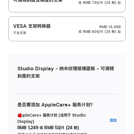
或 RMB 730/月 (24 期) 起
VESA 支架转换器
RMB 14,499
或 RMB 605/月 (24 期) 起
不含支架
Studio Display - 纳米纹理玻璃面板 - 可调倾
斜度的支架
是否要添加 AppleCare+ 服务计划？
AppleCare+ 服务计划 (适用于 Studio
AppleC
添加
Display)
服
RMB 1,249
或
RMB 53/月 (24 期)