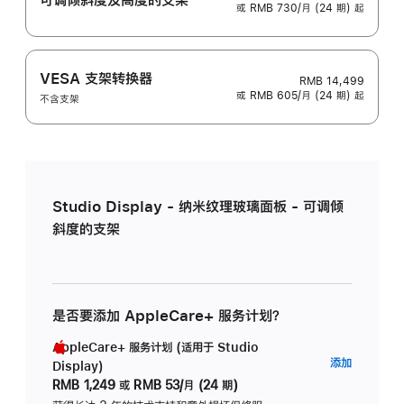
或 RMB 730/月 (24 期) 起
VESA 支架转换器
RMB 14,499
或 RMB 605/月 (24 期) 起
不含支架
Studio Display - 纳米纹理玻璃面板 - 可调倾
斜度的支架
是否要添加 AppleCare+ 服务计划？
AppleCare+ 服务计划 (适用于 Studio
AppleC
添加
Display)
服
RMB 1,249
或
RMB 53/月 (24 期)