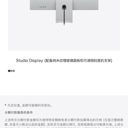
Studio Display (配备纳米纹理玻璃面板和可调倾斜度的支架)
网
脚
‡ 为近似值。金额可能随时间变动。
注
页
分期付款服务的条件
页
上述所示分期付款金额仅为使用特定期数免息分期付款估算得出的示例 (仅显示整数数
脚
额，未显示小数点以后的金额)，实际支付金额以银行、花呗或微信分付账单为准。上述分