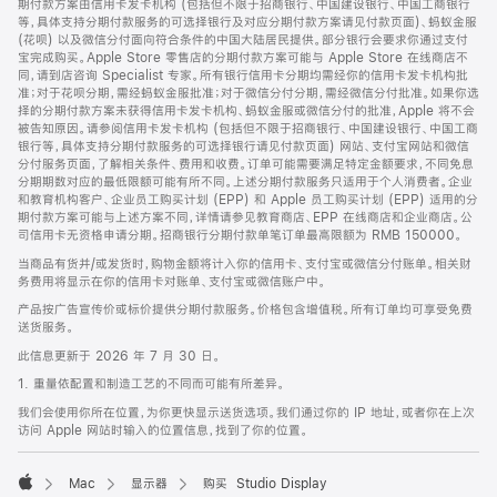
期付款方案由信用卡发卡机构 (包括但不限于招商银行、中国建设银行、中国工商银行
等，具体支持分期付款服务的可选择银行及对应分期付款方案请见付款页面)、蚂蚁金服
(花呗) 以及微信分付面向符合条件的中国大陆居民提供。部分银行会要求你通过支付
宝完成购买。Apple Store 零售店的分期付款方案可能与 Apple Store 在线商店不
同，请到店咨询 Specialist 专家。所有银行信用卡分期均需经你的信用卡发卡机构批
准；对于花呗分期，需经蚂蚁金服批准；对于微信分付分期，需经微信分付批准。如果你选
择的分期付款方案未获得信用卡发卡机构、蚂蚁金服或微信分付的批准，Apple 将不会
被告知原因。请参阅信用卡发卡机构 (包括但不限于招商银行、中国建设银行、中国工商
银行等，具体支持分期付款服务的可选择银行请见付款页面) 网站、支付宝网站和微信
分付服务页面，了解相关条件、费用和收费。订单可能需要满足特定金额要求，不同免息
分期期数对应的最低限额可能有所不同。上述分期付款服务只适用于个人消费者。企业
和教育机构客户、企业员工购买计划 (EPP) 和 Apple 员工购买计划 (EPP) 适用的分
期付款方案可能与上述方案不同，详情请参见教育商店、EPP 在线商店和企业商店。公
司信用卡无资格申请分期。招商银行分期付款单笔订单最高限额为 RMB 150000。
当商品有货并/或发货时，购物金额将计入你的信用卡、支付宝或微信分付账单。相关财
务费用将显示在你的信用卡对账单、支付宝或微信账户中。
产品按广告宣传价或标价提供分期付款服务。价格包含增值税。所有订单均可享受免费
送货服务。
此信息更新于 2026 年 7 月 30 日。
1. 重量依配置和制造工艺的不同而可能有所差异。
我们会使用你所在位置，为你更快显示送货选项。我们通过你的 IP 地址，或者你在上次
访问 Apple 网站时输入的位置信息，找到了你的位置。
Mac
显示器
购买 Studio Display