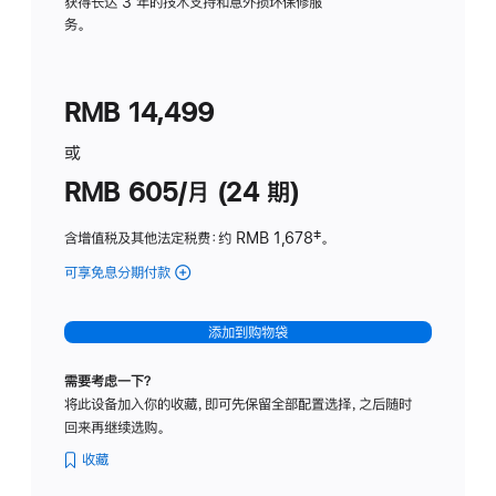
务
获得长达 3 年的技术支持和意外损坏保修服
务。
计
划
(适
RMB 14,499
用
于
或
Studio
RMB 605/月 (24 期)
Display
含增值税及其他法定税费
：约 RMB 1,678
脚
‡。
注
可享免息分期付款
(Studio
Display
-
添加到购物袋
纳
米
需要考虑一下？
纹
将此设备加入你的收藏，即可先保留全部配置选择，之后随时
理
回来再继续选购。
玻
璃
收藏
面