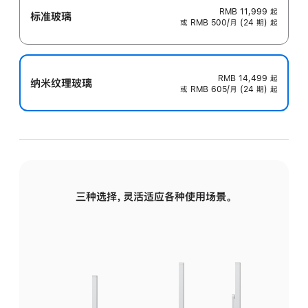
RMB 11,999
起
标准玻璃
或 RMB 500/月 (24 期) 起
RMB 14,499
起
纳米纹理玻璃
或 RMB 605/月 (24 期) 起
三种选择，灵活适应各种使用场景。
标