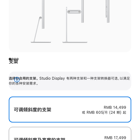
支架
选择你合用的支架。
Studio Display 有两种支架和一种支架转换器可选，以满足
展
你的各种安装需求。
开
RMB 14,499
可调倾斜度的支架
或 RMB 605/月 (24 期) 起
RMB 17,499
可调倾斜度及高‍度的支‍架