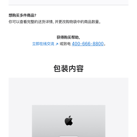
板
-
想购买多件商品？
可
你可以查看完整的送货详情，并更改购物袋中的商品数量。
调
倾
斜
获得购买帮助，
度
立即在线交流
(在
或致电
400-666-8800
。
的
新
支
窗
架
口
包装内容
的
中
分
打
期
开)
付
款
选
项)