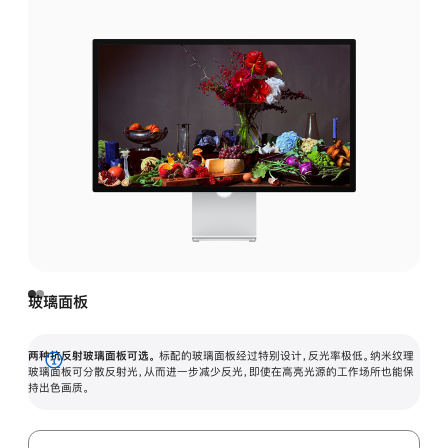
玻璃面板
两种抗反射玻璃面板可选。
标配的玻璃面板经过特别设计，反光率极低。纳米纹理
展
玻璃面板可分散反射光，从而进一步减少反光，即使在高亮光源的工作场所也能保
持出色画质。
开