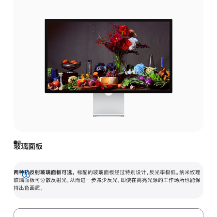
玻璃面板
两种抗反射玻璃面板可选。
标配的玻璃面板经过特别设计，反光率极低。纳米纹理
展
玻璃面板可分散反射光，从而进一步减少反光，即使在高亮光源的工作场所也能保
持出色画质。
开