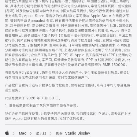
期付款方案由信用卡发卡机构 (包括但不限于招商银行、中国建设银行、中国工商银行
等，具体支持分期付款服务的可选择银行及对应分期付款方案请见付款页面)、蚂蚁金服
(花呗) 以及微信分付面向符合条件的中国大陆居民提供。部分银行会要求你通过支付
宝完成购买。Apple Store 零售店的分期付款方案可能与 Apple Store 在线商店不
同，请到店咨询 Specialist 专家。所有银行信用卡分期均需经你的信用卡发卡机构批
准；对于花呗分期，需经蚂蚁金服批准；对于微信分付分期，需经微信分付批准。如果你选
择的分期付款方案未获得信用卡发卡机构、蚂蚁金服或微信分付的批准，Apple 将不会
被告知原因。请参阅信用卡发卡机构 (包括但不限于招商银行、中国建设银行、中国工商
银行等，具体支持分期付款服务的可选择银行请见付款页面) 网站、支付宝网站和微信
分付服务页面，了解相关条件、费用和收费。订单可能需要满足特定金额要求，不同免息
分期期数对应的最低限额可能有所不同。上述分期付款服务只适用于个人消费者。企业
和教育机构客户、企业员工购买计划 (EPP) 和 Apple 员工购买计划 (EPP) 适用的分
期付款方案可能与上述方案不同，详情请参见教育商店、EPP 在线商店和企业商店。公
司信用卡无资格申请分期。招商银行分期付款单笔订单最高限额为 RMB 150000。
当商品有货并/或发货时，购物金额将计入你的信用卡、支付宝或微信分付账单。相关财
务费用将显示在你的信用卡对账单、支付宝或微信账户中。
产品按广告宣传价或标价提供分期付款服务。价格包含增值税。所有订单均可享受免费
送货服务。
此信息更新于 2026 年 7 月 30 日。
1. 重量依配置和制造工艺的不同而可能有所差异。
我们会使用你所在位置，为你更快显示送货选项。我们通过你的 IP 地址，或者你在上次
访问 Apple 网站时输入的位置信息，找到了你的位置。
Mac
显示器
购买 Studio Display