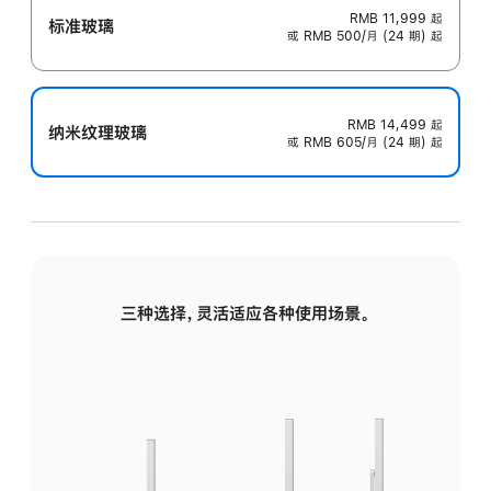
RMB 11,999
起
标准玻璃
或 RMB 500/月 (24 期) 起
RMB 14,499
起
纳米纹理玻璃
或 RMB 605/月 (24 期) 起
三种选择，灵活适应各种使用场景。
标