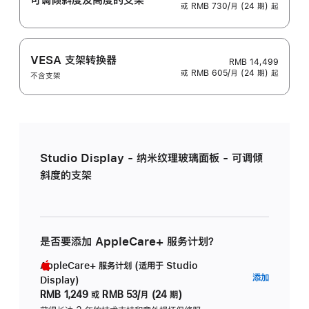
或 RMB 730/月 (24 期) 起
VESA 支架转换器
RMB 14,499
或 RMB 605/月 (24 期) 起
不含支架
Studio Display - 纳米纹理玻璃面板 - 可调倾
斜度的支架
是否要添加 AppleCare+ 服务计划？
AppleCare+ 服务计划 (适用于 Studio
AppleC
添加
Display)
服
RMB 1,249
或
RMB 53/月 (24 期)