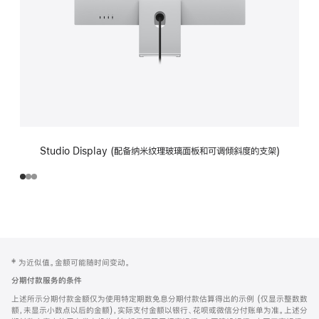
Studio Display (配备纳米纹理玻璃面板和可调倾斜度的支架)
网
脚
‡ 为近似值。金额可能随时间变动。
注
页
分期付款服务的条件
页
上述所示分期付款金额仅为使用特定期数免息分期付款估算得出的示例 (仅显示整数数
脚
额，未显示小数点以后的金额)，实际支付金额以银行、花呗或微信分付账单为准。上述分