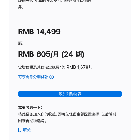
务
获得长达 3 年的技术支持和意外损坏保修服
务。
计
划
(适
RMB 14,499
用
于
或
Studio
RMB 605/月 (24 期)
Display
含增值税及其他法定税费
：约 RMB 1,678
脚
‡。
注
可享免息分期付款
(Studio
Display
-
添加到购物袋
纳
米
需要考虑一下？
纹
将此设备加入你的收藏，即可先保留全部配置选择，之后随时
理
回来再继续选购。
玻
璃
收藏
面