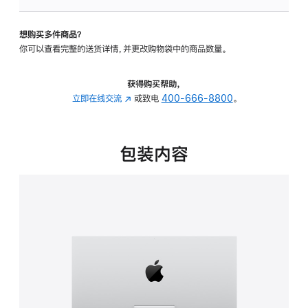
板
-
想购买多件商品？
可
你可以查看完整的送货详情，并更改购物袋中的商品数量。
调
倾
斜
获得购买帮助，
度
立即在线交流
(在
或致电
400-666-8800
。
的
新
支
窗
架
口
包装内容
的
中
分
打
期
开)
付
款
选
项)