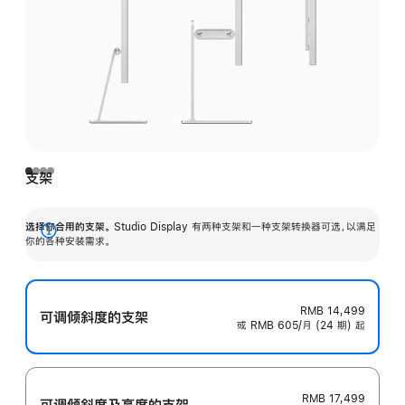
支架
选择你合用的支架。
Studio Display 有两种支架和一种支架转换器可选，以满足
展
你的各种安装需求。
开
RMB 14,499
可调倾斜度的支架
或 RMB 605/月 (24 期) 起
RMB 17,499
可调倾斜度及高‍度的支‍架