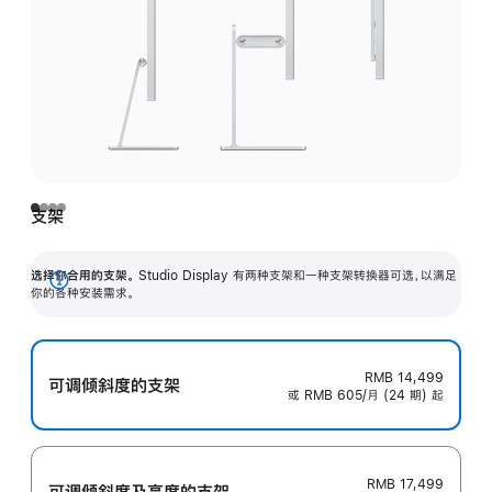
支架
选择你合用的支架。
Studio Display 有两种支架和一种支架转换器可选，以满足
展
你的各种安装需求。
开
RMB 14,499
可调倾斜度的支架
或 RMB 605/月 (24 期) 起
RMB 17,499
可调倾斜度及高‍度的支‍架