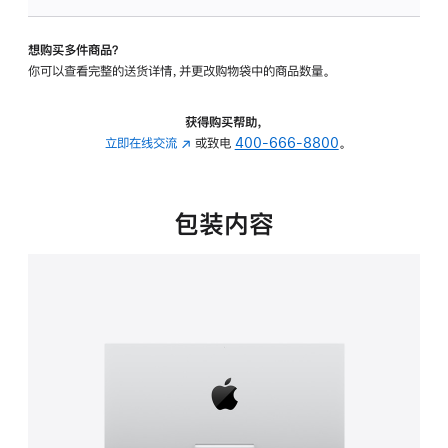
板
-
想购买多件商品？
可
你可以查看完整的送货详情，并更改购物袋中的商品数量。
调
倾
斜
获得购买帮助，
度
立即在线交流
(在
或致电
400-666-8800
。
的
新
支
窗
架
口
包装内容
的
中
分
打
期
开)
付
款
选
项)