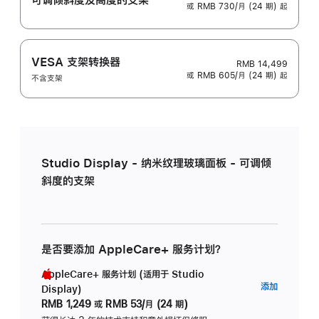
或 RMB 730/月 (24 期) 起
VESA 支架转换器
RMB 14,499
或 RMB 605/月 (24 期) 起
不含支架
Studio Display - 纳米纹理玻璃面板 - 可调倾
斜度的支架
是否要添加 AppleCare+ 服务计划？
AppleCare+ 服务计划 (适用于 Studio
AppleC
添加
Display)
服
RMB 1,249
或
RMB 53/月 (24 期)