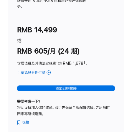
务
获得长达 3 年的技术支持和意外损坏保修服
务。
计
划
(适
RMB 14,499
用
于
或
Studio
RMB 605/月 (24 期)
Display
含增值税及其他法定税费
：约 RMB 1,678
脚
‡。
注
可享免息分期付款
(Studio
Display
-
添加到购物袋
纳
米
需要考虑一下？
纹
将此设备加入你的收藏，即可先保留全部配置选择，之后随时
理
回来再继续选购。
玻
璃
收藏
面