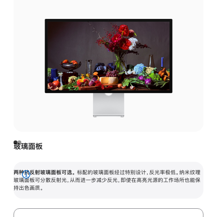
玻璃面板
两种抗反射玻璃面板可选。
标配的玻璃面板经过特别设计，反光率极低。纳米纹理
展
玻璃面板可分散反射光，从而进一步减少反光，即使在高亮光源的工作场所也能保
持出色画质。
开