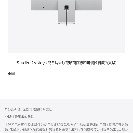
Studio Display (配备纳米纹理玻璃面板和可调倾斜度的支架)
网
脚
‡ 为近似值。金额可能随时间变动。
注
页
分期付款服务的条件
页
上述所示分期付款金额仅为使用特定期数免息分期付款估算得出的示例 (仅显示整数数
脚
额，未显示小数点以后的金额)，实际支付金额以银行、花呗或微信分付账单为准。上述分