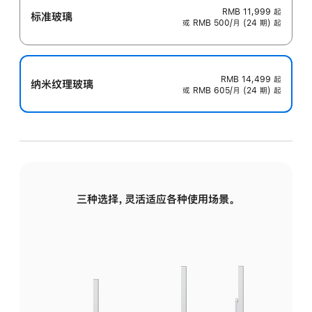
RMB 11,999
起
标准玻璃
或 RMB 500/月 (24 期) 起
RMB 14,499
起
纳米纹理玻璃
或 RMB 605/月 (24 期) 起
三种选择，灵活适应各种使用场景。
标