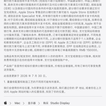
期付款方案由信用卡发卡机构 (包括但不限于招商银行、中国建设银行、中国工商银行
等，具体支持分期付款服务的可选择银行及对应分期付款方案请见付款页面)、蚂蚁金服
(花呗) 以及微信分付面向符合条件的中国大陆居民提供。部分银行会要求你通过支付
宝完成购买。Apple Store 零售店的分期付款方案可能与 Apple Store 在线商店不
同，请到店咨询 Specialist 专家。所有银行信用卡分期均需经你的信用卡发卡机构批
准；对于花呗分期，需经蚂蚁金服批准；对于微信分付分期，需经微信分付批准。如果你选
择的分期付款方案未获得信用卡发卡机构、蚂蚁金服或微信分付的批准，Apple 将不会
被告知原因。请参阅信用卡发卡机构 (包括但不限于招商银行、中国建设银行、中国工商
银行等，具体支持分期付款服务的可选择银行请见付款页面) 网站、支付宝网站和微信
分付服务页面，了解相关条件、费用和收费。订单可能需要满足特定金额要求，不同免息
分期期数对应的最低限额可能有所不同。上述分期付款服务只适用于个人消费者。企业
和教育机构客户、企业员工购买计划 (EPP) 和 Apple 员工购买计划 (EPP) 适用的分
期付款方案可能与上述方案不同，详情请参见教育商店、EPP 在线商店和企业商店。公
司信用卡无资格申请分期。招商银行分期付款单笔订单最高限额为 RMB 150000。
当商品有货并/或发货时，购物金额将计入你的信用卡、支付宝或微信分付账单。相关财
务费用将显示在你的信用卡对账单、支付宝或微信账户中。
产品按广告宣传价或标价提供分期付款服务。价格包含增值税。所有订单均可享受免费
送货服务。
此信息更新于 2026 年 7 月 30 日。
1. 重量依配置和制造工艺的不同而可能有所差异。
我们会使用你所在位置，为你更快显示送货选项。我们通过你的 IP 地址，或者你在上次
访问 Apple 网站时输入的位置信息，找到了你的位置。
Mac
显示器
购买 Studio Display