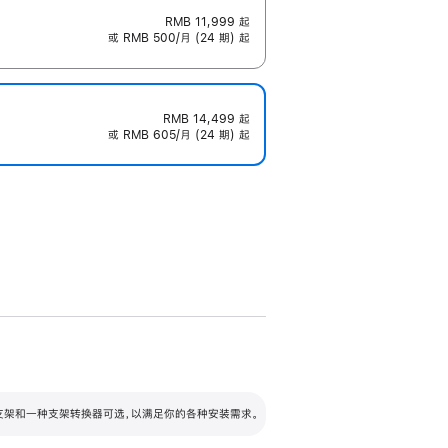
RMB 11,999
起
或 RMB 500/月 (24 期) 起
RMB 14,499
起
或 RMB 605/月 (24 期) 起
配可调倾斜度及高度的支架，额外增加 105
VESA 支架转换器
 有两种支架和一种支架转换器可选，以满足你的各种安装需求。
毫米的高度调节范围。
容的支架 (未随附)