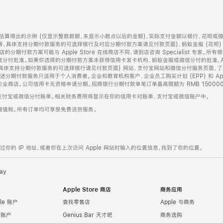
算得出的示例 (仅显示整数数额，未显示小数点以后的金额)，实际支付金额以银行、花呗或
等，具体支持分期付款服务的可选择银行及对应分期付款方案请见付款页面)、蚂蚁金服 (花呗
售店的分期付款方案可能与 Apple Store 在线商店不同，请到店咨询 Specialist 专
分付批准。如果你选择的分期付款方案未获得信用卡发卡机构、蚂蚁金服或微信分付的批准，Ap
具体支持分期付款服务的可选择银行请见付款页面) 网站、支付宝网站和微信分付服务页面，
期付款服务只适用于个人消费者。企业和教育机构客户、企业员工购买计划 (EPP) 和 Appl
企业商店。公司信用卡无资格申请分期。招商银行分期付款单笔订单最高限额为 RMB 150000
支付宝或微信分付账单。相关财务费用将显示在你的信用卡对账单、支付宝或微信账户中。
增值税。所有订单均可享受免费送货服务。
的 IP 地址，或者你在上次访问 Apple 网站时输入的位置信息，找到了你的位置。
ay
Apple Store 商店
商务应用
le 账户
查找零售店
Apple 与商务
e 账户
Genius Bar 天才吧
商务选购