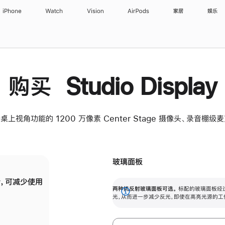
iPhone
Watch
Vision
AirPods
家居
娱乐
购买 Studio Display
桌上视角功能的 1200 万像素 Center Stage 摄像头、录音棚
玻璃面板
，可减少使用
纳米纹理玻璃面板可进一步减少反光，即使在
两种抗反射玻璃面板可选。
标配的玻璃面板经
。
有高亮光源的场所使用，也能保持出色画质。
展
光，从而进一步减少反光，即使在高亮光源的工
开