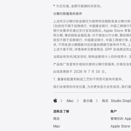
网
脚
‡ 为近似值。金额可能随时间变动。
注
页
分期付款服务的条件
页
上述所示分期付款金额仅为使用特定期数免息分期付款估
脚
(包括但不限于招商银行、中国建设银行、中国工商银行
银行会要求你通过支付宝完成购买。Apple Store 零
呗分期，需经蚂蚁金服批准；对于微信分付分期，需经微信
括但不限于招商银行、中国建设银行、中国工商银行等，
求，不同免息分期期数对应的最低限额可能有所不同。上述分
上述方案不同，详情请参见教育商店、EPP 在线商店和
当商品有货并/或发货时，购物金额将计入你的信用卡、
产品按广告宣传价或标价提供分期付款服务。价格包含
此信息更新于 2026 年 7 月 30 日。
1. 重量依配置和制造工艺的不同而可能有所差异。
我们会使用你所在位置，为你更快显示送货选项。我们通过你
Mac
显示器
购买 Studio Displ
Apple
选购及了解
账户
商店
管理你的 App
Mac
Apple Stor