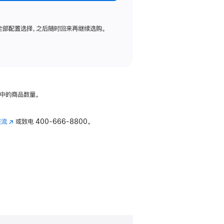
全部配置选择，之后随时回来再继续选购。
中的商品数量。
交流
(在
或致电
400-666-8800。
新
窗
口
中
打
开)