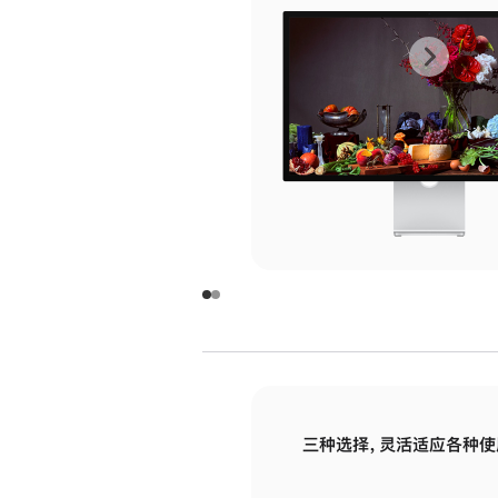
上
下
一
一
张
张
图
图
库
库
图
图
片
片
-
-
玻
玻
璃
璃
三种选择，灵活适应各种使
面
面
板
板