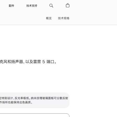
配件
技术支持
概览
技术规格
级麦克风和扬声器，以及雷雳 5 端口。
过特别设计，反光率极低。纳米纹理玻璃面板可分散反射
作场所也能保持出色画质。