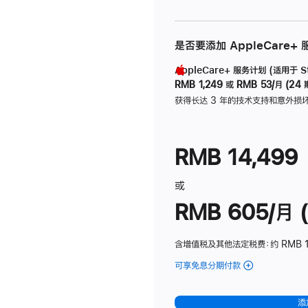
是否要添加 AppleCare+
AppleCare+ 服务计划 (适用于 Stu
RMB 1,249
或
RMB 53/月 (24 
获得长达 3 年的技术支持和意外损
RMB 14,499
或
RMB 605/月 (
含增值税及其他法定税费
：约 RMB 1
可享免息分期付款
(Studio
Display
-
添