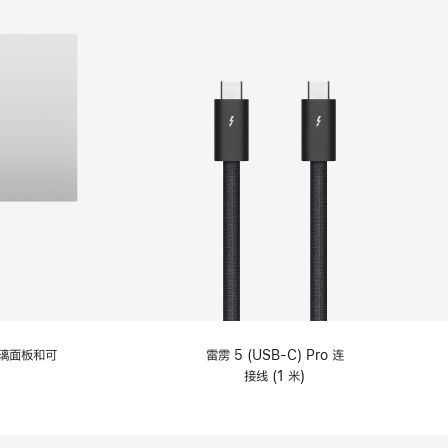
选
项)
理玻璃面板和可
雷雳 5 (USB-C) Pro 连
接线 (1 米)