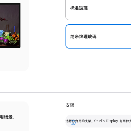
标准玻璃
纳米纹理玻璃
支架
用场景。
标配可调倾斜度的支架，提供 30 度的倾斜度
选
选择你合用的支架。
Studio Display
调节范围。
展