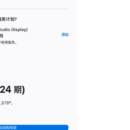
 服务计划？
dio Display)
AppleCare+
添加
期)
服
坏保修服务。
务
计
划
(适
用
于
24 期)
Studio
Display)
,678
脚
‡。
注
加到购物袋