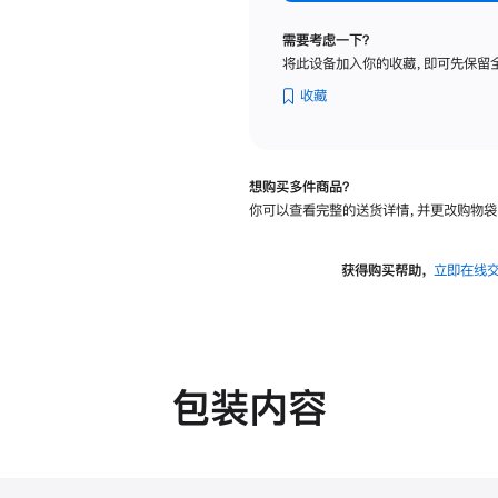
纳
米
需要考虑一下？
纹
将此设备加入你的收藏，即可先保留
理
玻
收藏
璃
面
板
想购买多件商品？
-
你可以查看完整的送货详情，并更改购物袋
可
调
倾
获得购买帮助，
立即在线
斜
度
的
支
架
包装内容
的
分
期
付
款