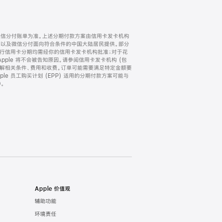
微信分付账单为准。上述分期付款方案由信用卡发卡机构
) 以及微信分付面向符合条件的中国大陆居民提供。部分
家。所有银行信用卡分期均需经你的信用卡发卡机构批准；对于花
ple 将不会被告知原因。请参阅信用卡发卡机构 (包
了解相关条件、费用和收费。订单可能需要满足特定金额要
e 员工购买计划 (EPP) 适用的分期付款方案可能与
。
Apple 价值观
辅助功能
环境责任