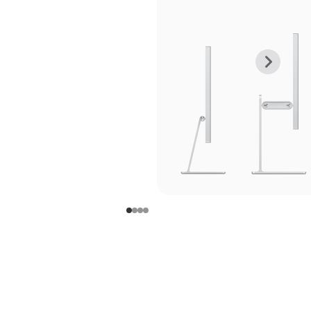
上
下
一
一
张
张
图
图
库
库
图
图
片
片
-
-
支
支
架
架