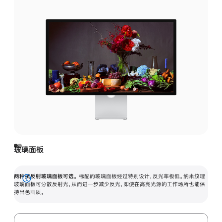
玻璃面板
两种抗反射玻璃面板可选。
标配的玻璃面板经过特别设计，反光率极低。纳米纹理
展
玻璃面板可分散反射光，从而进一步减少反光，即使在高亮光源的工作场所也能保
持出色画质。
开