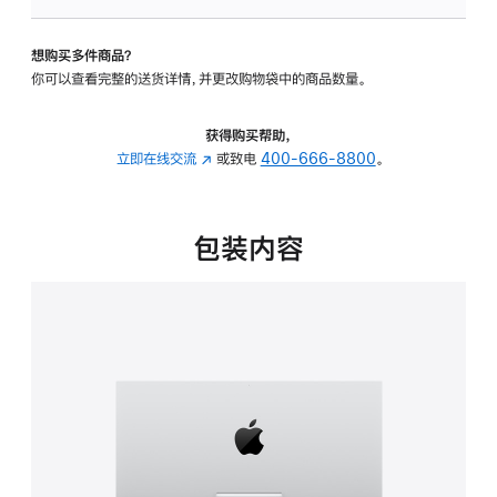
板
-
想购买多件商品？
可
你可以查看完整的送货详情，并更改购物袋中的商品数量。
调
倾
斜
获得购买帮助，
度
立即在线交流
(在
或致电
400-666-8800
。
的
新
支
窗
架
口
包装内容
的
中
分
打
期
开)
付
款
选
项)