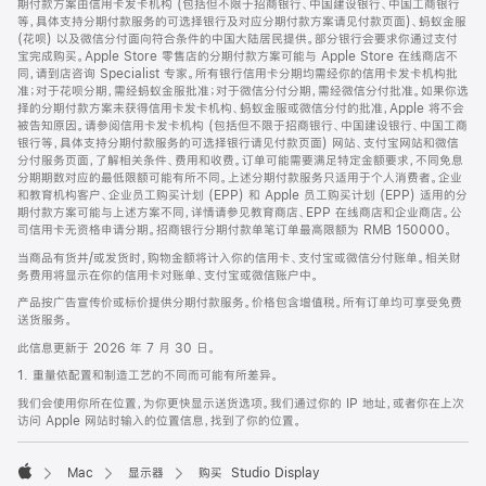
期付款方案由信用卡发卡机构 (包括但不限于招商银行、中国建设银行、中国工商银行
等，具体支持分期付款服务的可选择银行及对应分期付款方案请见付款页面)、蚂蚁金服
(花呗) 以及微信分付面向符合条件的中国大陆居民提供。部分银行会要求你通过支付
宝完成购买。Apple Store 零售店的分期付款方案可能与 Apple Store 在线商店不
同，请到店咨询 Specialist 专家。所有银行信用卡分期均需经你的信用卡发卡机构批
准；对于花呗分期，需经蚂蚁金服批准；对于微信分付分期，需经微信分付批准。如果你选
择的分期付款方案未获得信用卡发卡机构、蚂蚁金服或微信分付的批准，Apple 将不会
被告知原因。请参阅信用卡发卡机构 (包括但不限于招商银行、中国建设银行、中国工商
银行等，具体支持分期付款服务的可选择银行请见付款页面) 网站、支付宝网站和微信
分付服务页面，了解相关条件、费用和收费。订单可能需要满足特定金额要求，不同免息
分期期数对应的最低限额可能有所不同。上述分期付款服务只适用于个人消费者。企业
和教育机构客户、企业员工购买计划 (EPP) 和 Apple 员工购买计划 (EPP) 适用的分
期付款方案可能与上述方案不同，详情请参见教育商店、EPP 在线商店和企业商店。公
司信用卡无资格申请分期。招商银行分期付款单笔订单最高限额为 RMB 150000。
当商品有货并/或发货时，购物金额将计入你的信用卡、支付宝或微信分付账单。相关财
务费用将显示在你的信用卡对账单、支付宝或微信账户中。
产品按广告宣传价或标价提供分期付款服务。价格包含增值税。所有订单均可享受免费
送货服务。
此信息更新于 2026 年 7 月 30 日。
1. 重量依配置和制造工艺的不同而可能有所差异。
我们会使用你所在位置，为你更快显示送货选项。我们通过你的 IP 地址，或者你在上次
访问 Apple 网站时输入的位置信息，找到了你的位置。
Mac
显示器
购买 Studio Display