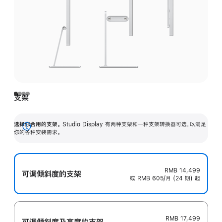
支架
选择你合用的支架。
Studio Display 有两种支架和一种支架转换器可选，以满足
展
你的各种安装需求。
开
RMB 14,499
可调倾斜度的支架
或 RMB 605/月 (24 期) 起
RMB 17,499
可调倾斜度及高‍度的支‍架