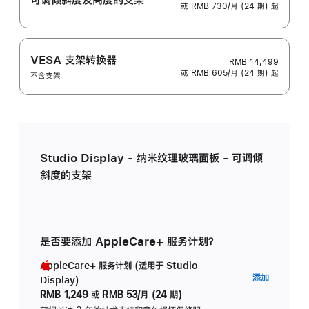
或 RMB 730/月 (24 期) 起
VESA 支架转换器
RMB 14,499
或 RMB 605/月 (24 期) 起
不含支架
Studio Display - 纳米纹理玻璃面板 - 可调倾
斜度的支架
是否要添加 AppleCare+ 服务计划？
AppleCare+ 服务计划 (适用于 Studio
AppleC
添加
Display)
服
RMB 1,249
或
RMB 53/月 (24 期)