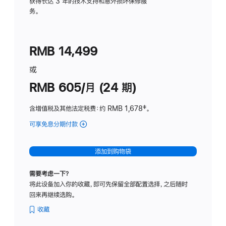
务
获得长达 3 年的技术支持和意外损坏保修服
务。
计
划
(适
RMB 14,499
用
于
或
Studio
RMB 605/月 (24 期)
Display
含增值税及其他法定税费
：约 RMB 1,678
脚
‡。
注
可享免息分期付款
(Studio
Display
-
添加到购物袋
纳
米
需要考虑一下？
纹
将此设备加入你的收藏，即可先保留全部配置选择，之后随时
理
回来再继续选购。
玻
璃
收藏
面