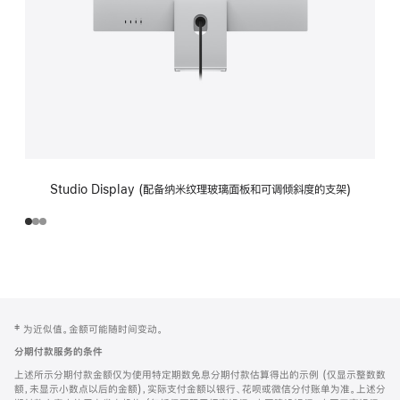
Studio Display (配备纳米纹理玻璃面板和可调倾斜度的支架)
网
脚
‡ 为近似值。金额可能随时间变动。
注
页
分期付款服务的条件
页
上述所示分期付款金额仅为使用特定期数免息分期付款估算得出的示例 (仅显示整数数
脚
额，未显示小数点以后的金额)，实际支付金额以银行、花呗或微信分付账单为准。上述分