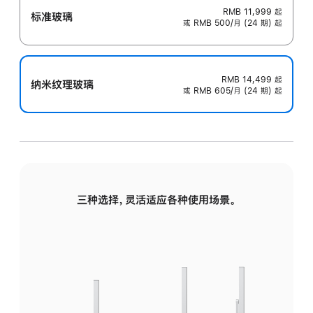
RMB 11,999
起
标准玻璃
或 RMB 500/月 (24 期) 起
RMB 14,499
起
纳米纹理玻璃
或 RMB 605/月 (24 期) 起
三种选择，灵活适应各种使用场景。
标