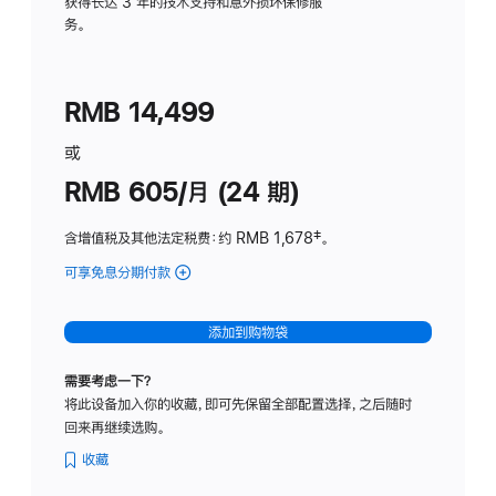
务
获得长达 3 年的技术支持和意外损坏保修服
务。
计
划
(适
RMB 14,499
用
于
或
Studio
RMB 605/月 (24 期)
Display
含增值税及其他法定税费
：约 RMB 1,678
脚
‡。
注
可享免息分期付款
(Studio
Display
-
添加到购物袋
纳
米
需要考虑一下？
纹
将此设备加入你的收藏，即可先保留全部配置选择，之后随时
理
回来再继续选购。
玻
璃
收藏
面