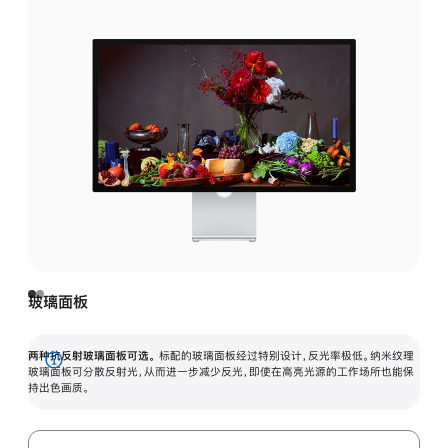
玻璃面板
两种抗反射玻璃面板可选。
标配的玻璃面板经过特别设计，反光率极低。纳米纹理
展
玻璃面板可分散反射光，从而进一步减少反光，即使在高亮光源的工作场所也能保
持出色画质。
开