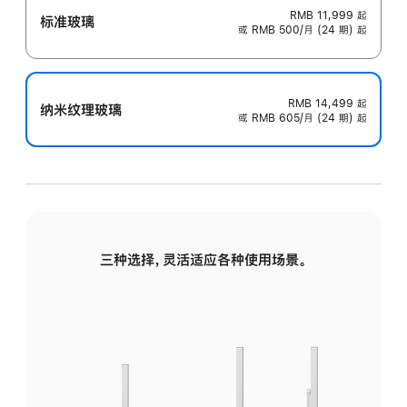
RMB 11,999
起
标准玻璃
或 RMB 500/月 (24 期) 起
RMB 14,499
起
纳米纹理玻璃
或 RMB 605/月 (24 期) 起
三种选择，灵活适应各种使用场景。
标