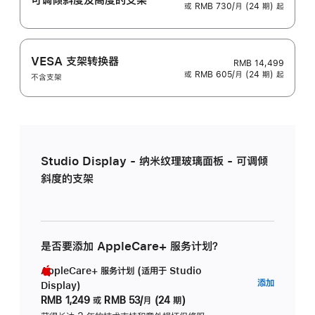
或 RMB 730/月 (24 期) 起
VESA 支架转换器
RMB 14,499
或 RMB 605/月 (24 期) 起
不含支架
Studio Display - 纳米纹理玻璃面板 - 可调倾
斜度的支架
是否要添加 AppleCare+ 服务计划？
AppleCare+ 服务计划 (适用于 Studio
AppleC
添加
Display)
服
RMB 1,249
或
RMB 53/月 (24 期)