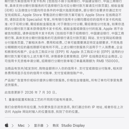
期付款方案由信用卡发卡机构 (包括但不限于招商银行、中国建设银行、中国工商银行
等，具体支持分期付款服务的可选择银行及对应分期付款方案请见付款页面)、蚂蚁金服
(花呗) 以及微信分付面向符合条件的中国大陆居民提供。部分银行会要求你通过支付
宝完成购买。Apple Store 零售店的分期付款方案可能与 Apple Store 在线商店不
同，请到店咨询 Specialist 专家。所有银行信用卡分期均需经你的信用卡发卡机构批
准；对于花呗分期，需经蚂蚁金服批准；对于微信分付分期，需经微信分付批准。如果你选
择的分期付款方案未获得信用卡发卡机构、蚂蚁金服或微信分付的批准，Apple 将不会
被告知原因。请参阅信用卡发卡机构 (包括但不限于招商银行、中国建设银行、中国工商
银行等，具体支持分期付款服务的可选择银行请见付款页面) 网站、支付宝网站和微信
分付服务页面，了解相关条件、费用和收费。订单可能需要满足特定金额要求，不同免息
分期期数对应的最低限额可能有所不同。上述分期付款服务只适用于个人消费者。企业
和教育机构客户、企业员工购买计划 (EPP) 和 Apple 员工购买计划 (EPP) 适用的分
期付款方案可能与上述方案不同，详情请参见教育商店、EPP 在线商店和企业商店。公
司信用卡无资格申请分期。招商银行分期付款单笔订单最高限额为 RMB 150000。
当商品有货并/或发货时，购物金额将计入你的信用卡、支付宝或微信分付账单。相关财
务费用将显示在你的信用卡对账单、支付宝或微信账户中。
产品按广告宣传价或标价提供分期付款服务。价格包含增值税。所有订单均可享受免费
送货服务。
此信息更新于 2026 年 7 月 30 日。
1. 重量依配置和制造工艺的不同而可能有所差异。
我们会使用你所在位置，为你更快显示送货选项。我们通过你的 IP 地址，或者你在上次
访问 Apple 网站时输入的位置信息，找到了你的位置。
Mac
显示器
购买 Studio Display