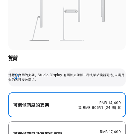
支架
选择你合用的支架。
Studio Display 有两种支架和一种支架转换器可选，以满足
展
你的各种安装需求。
开
RMB 14,499
可调倾斜度的支架
或 RMB 605/月 (24 期) 起
RMB 17,499
可调倾斜度及高‍度的支‍架