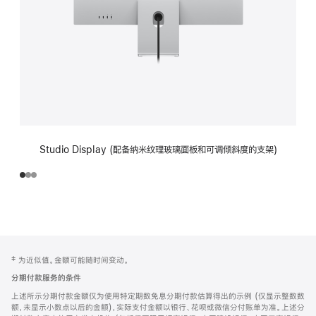
Studio Display (配备纳米纹理玻璃面板和可调倾斜度的支架)
网
脚
‡ 为近似值。金额可能随时间变动。
注
页
分期付款服务的条件
页
上述所示分期付款金额仅为使用特定期数免息分期付款估算得出的示例 (仅显示整数数
脚
额，未显示小数点以后的金额)，实际支付金额以银行、花呗或微信分付账单为准。上述分