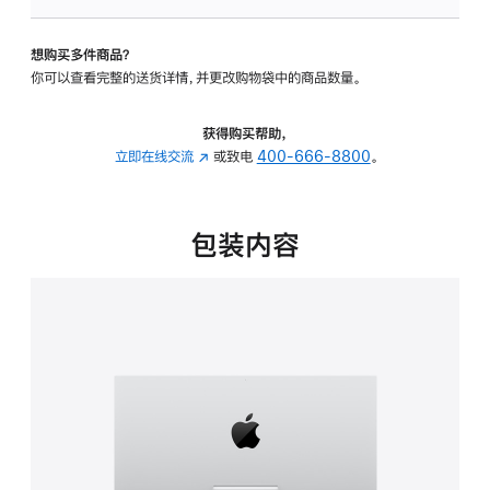
板
-
想购买多件商品？
可
你可以查看完整的送货详情，并更改购物袋中的商品数量。
调
倾
斜
获得购买帮助，
度
立即在线交流
(在
或致电
400-666-8800
。
的
新
支
窗
架
口
包装内容
的
中
分
打
期
开)
付
款
选
项)