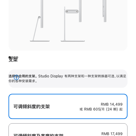
支架
选择你合用的支架。
Studio Display 有两种支架和一种支架转换器可选，以满足
展
你的各种安装需求。
开
RMB 14,499
可调倾斜度的支架
或 RMB 605/月 (24 期) 起
RMB 17,499
可调倾斜度及高‍度的支‍架