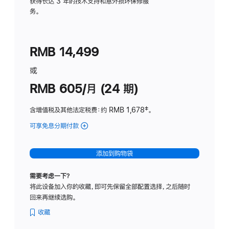
务
获得长达 3 年的技术支持和意外损坏保修服
务。
计
划
(适
RMB 14,499
用
于
或
Studio
RMB 605/月 (24 期)
Display
含增值税及其他法定税费
：约 RMB 1,678
脚
‡。
注
可享免息分期付款
(Studio
Display
-
添加到购物袋
纳
米
需要考虑一下？
纹
将此设备加入你的收藏，即可先保留全部配置选择，之后随时
理
回来再继续选购。
玻
璃
收藏
面