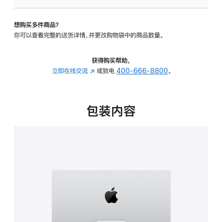
板
-
想购买多件商品？
可
你可以查看完整的送货详情，并更改购物袋中的商品数量。
调
倾
斜
获得购买帮助，
度
立即在线交流
(在
或致电
400-666-8800
。
的
新
支
窗
架
口
包装内容
的
中
分
打
期
开)
付
款
选
项)