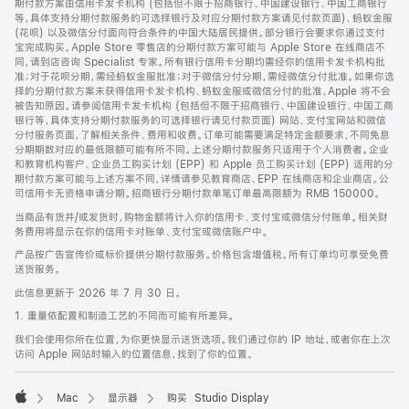
期付款方案由信用卡发卡机构 (包括但不限于招商银行、中国建设银行、中国工商银行
等，具体支持分期付款服务的可选择银行及对应分期付款方案请见付款页面)、蚂蚁金服
(花呗) 以及微信分付面向符合条件的中国大陆居民提供。部分银行会要求你通过支付
宝完成购买。Apple Store 零售店的分期付款方案可能与 Apple Store 在线商店不
同，请到店咨询 Specialist 专家。所有银行信用卡分期均需经你的信用卡发卡机构批
准；对于花呗分期，需经蚂蚁金服批准；对于微信分付分期，需经微信分付批准。如果你选
择的分期付款方案未获得信用卡发卡机构、蚂蚁金服或微信分付的批准，Apple 将不会
被告知原因。请参阅信用卡发卡机构 (包括但不限于招商银行、中国建设银行、中国工商
银行等，具体支持分期付款服务的可选择银行请见付款页面) 网站、支付宝网站和微信
分付服务页面，了解相关条件、费用和收费。订单可能需要满足特定金额要求，不同免息
分期期数对应的最低限额可能有所不同。上述分期付款服务只适用于个人消费者。企业
和教育机构客户、企业员工购买计划 (EPP) 和 Apple 员工购买计划 (EPP) 适用的分
期付款方案可能与上述方案不同，详情请参见教育商店、EPP 在线商店和企业商店。公
司信用卡无资格申请分期。招商银行分期付款单笔订单最高限额为 RMB 150000。
当商品有货并/或发货时，购物金额将计入你的信用卡、支付宝或微信分付账单。相关财
务费用将显示在你的信用卡对账单、支付宝或微信账户中。
产品按广告宣传价或标价提供分期付款服务。价格包含增值税。所有订单均可享受免费
送货服务。
此信息更新于 2026 年 7 月 30 日。
1. 重量依配置和制造工艺的不同而可能有所差异。
我们会使用你所在位置，为你更快显示送货选项。我们通过你的 IP 地址，或者你在上次
访问 Apple 网站时输入的位置信息，找到了你的位置。
Mac
显示器
购买 Studio Display