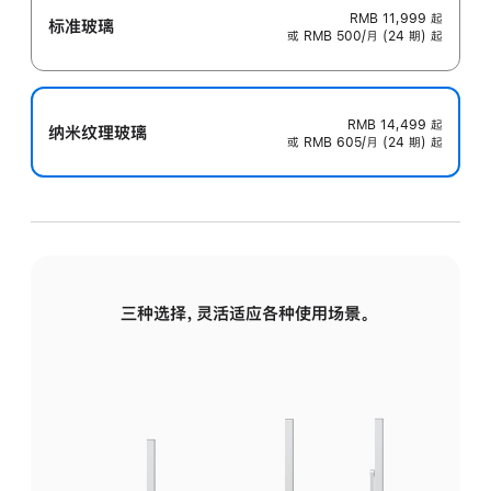
RMB 11,999
起
标准玻璃
或 RMB 500/月 (24 期) 起
RMB 14,499
起
纳米纹理玻璃
或 RMB 605/月 (24 期) 起
三种选择，灵活适应各种使用场景。
标