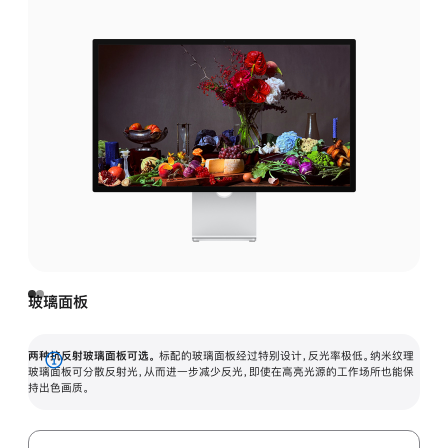
玻璃面板
两种抗反射玻璃面板可选。
标配的玻璃面板经过特别设计，反光率极低。纳米纹理
展
玻璃面板可分散反射光，从而进一步减少反光，即使在高亮光源的工作场所也能保
持出色画质。
开