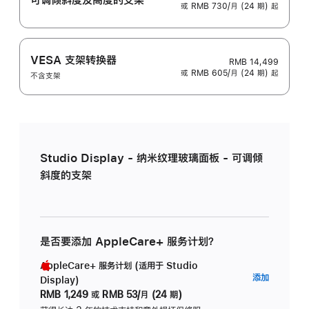
或 RMB 730/月 (24 期) 起
VESA 支架转换器
RMB 14,499
或 RMB 605/月 (24 期) 起
不含支架
Studio Display - 纳米纹理玻璃面板 - 可调倾
斜度的支架
是否要添加 AppleCare+ 服务计划？
AppleCare+ 服务计划 (适用于 Studio
AppleC
添加
Display)
服
RMB 1,249
或
RMB 53/月 (24 期)