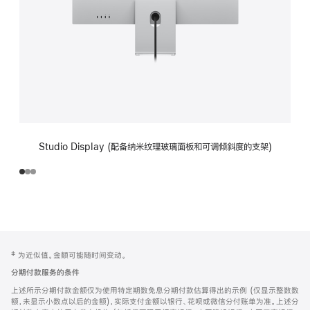
Studio Display (配备纳米纹理玻璃面板和可调倾斜度的支架)
网
脚
‡ 为近似值。金额可能随时间变动。
注
页
分期付款服务的条件
页
上述所示分期付款金额仅为使用特定期数免息分期付款估算得出的示例 (仅显示整数数
脚
额，未显示小数点以后的金额)，实际支付金额以银行、花呗或微信分付账单为准。上述分